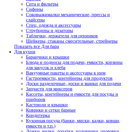
Сита и фильтры
Сифоны
Соковыжималки механические, прессы и
слайсеры
Спец. одежда и аксессуары
Струбцины и дозаторы
Таблички, держатели для ценников
Шейкеры, стаканы смесительные, стрейнеры
Показать все Для бара
Для кухни
Баранчики и крышки
Блюда и подносы для подачи, емкости, корзины
для закусок и хлеба
Вакуумные пакеты и аксессуары к ним
Гастроемкости, контейнеры для продуктов
Доски разделочные, доски и ящики для подачи
Запчасти для миксеров
Кассеты, контейнеры и емкости для посуды и
приборов
Кастрюли и крышки
Коврики и сетки барные
Кондитерка
Кухонная посуда (банки, миски, кадки, ковши,
емкости и т.п.)
Ложки, вилки, лопатки, половники, шумовки