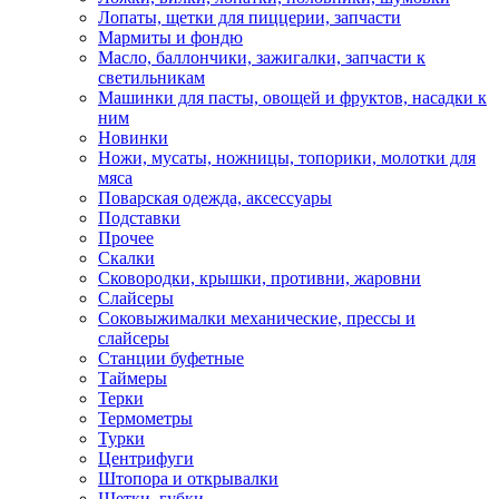
Лопаты, щетки для пиццерии, запчасти
Мармиты и фондю
Масло, баллончики, зажигалки, запчасти к
светильникам
Машинки для пасты, овощей и фруктов, насадки к
ним
Новинки
Ножи, мусаты, ножницы, топорики, молотки для
мяса
Поварская одежда, аксессуары
Подставки
Прочее
Скалки
Сковородки, крышки, противни, жаровни
Слайсеры
Соковыжималки механические, прессы и
слайсеры
Станции буфетные
Таймеры
Терки
Термометры
Турки
Центрифуги
Штопора и открывалки
Щетки, губки