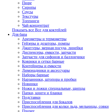
Пюре
Сиропы
Соусы
Текстуры
Топпинги
Чай-концентрат
Показать все Все для коктейлей
Для бара
Ареометры и термометры
Гейзеры и дозаторы, помпы
Джиггеры, мерная посуда, линейки
Диспенсеры, емкости, запчасти
Запчасти для сифонов и баллончики
Коврики и сетки барные
Контейнеры и емкости
Лимонадники и аксессуары
Наборы барные
Нарзанники, штопора и пробки
Новинки
Ножи и ложки специальные, щипцы
Папки, книги и бланки
Подставки
Приспособления для бокалов
Приспособления для колки льда, мельницы, совки
Прочее