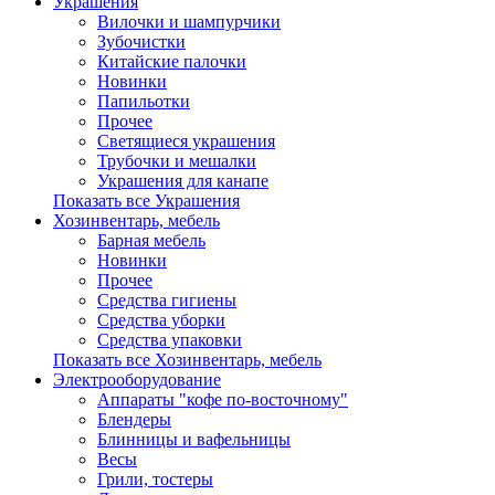
Украшения
Вилочки и шампурчики
Зубочистки
Китайские палочки
Новинки
Папильотки
Прочее
Светящиеся украшения
Трубочки и мешалки
Украшения для канапе
Показать все Украшения
Хозинвентарь, мебель
Барная мебель
Новинки
Прочее
Средства гигиены
Средства уборки
Средства упаковки
Показать все Хозинвентарь, мебель
Электрооборудование
Аппараты "кофе по-восточному"
Блендеры
Блинницы и вафельницы
Весы
Грили, тостеры