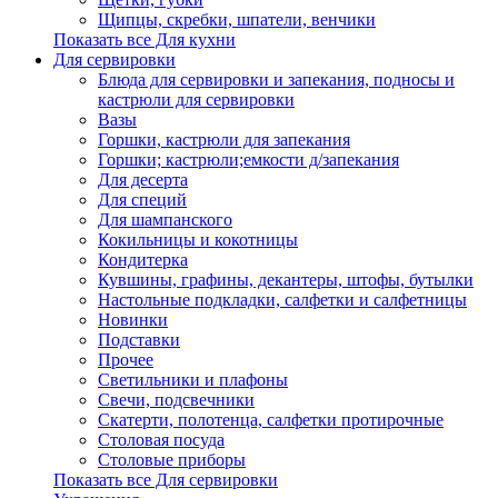
Щипцы, скребки, шпатели, венчики
Показать все Для кухни
Для сервировки
Блюда для сервировки и запекания, подносы и
кастрюли для сервировки
Вазы
Горшки, кастрюли для запекания
Горшки; кастрюли;емкости д/запекания
Для десерта
Для специй
Для шампанского
Кокильницы и кокотницы
Кондитерка
Кувшины, графины, декантеры, штофы, бутылки
Настольные подкладки, салфетки и салфетницы
Новинки
Подставки
Прочее
Светильники и плафоны
Свечи, подсвечники
Скатерти, полотенца, салфетки протирочные
Столовая посуда
Столовые приборы
Показать все Для сервировки