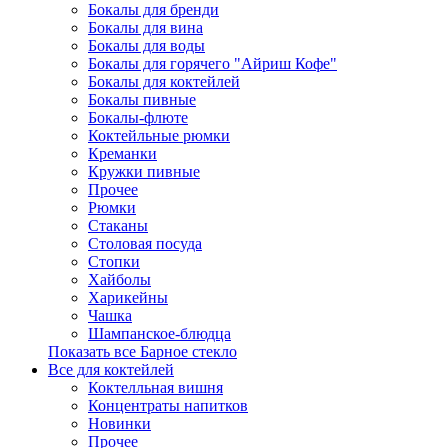
Бокалы для бренди
Бокалы для вина
Бокалы для воды
Бокалы для горячего "Айриш Кофе"
Бокалы для коктейлей
Бокалы пивные
Бокалы-флюте
Коктейльные рюмки
Креманки
Кружки пивные
Прочее
Рюмки
Стаканы
Столовая посуда
Стопки
Хайболы
Харикейны
Чашка
Шампанское-блюдца
Показать все Барное стекло
Все для коктейлей
Коктелльная вишня
Концентраты напитков
Новинки
Прочее