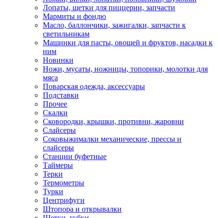
Лопаты, щетки для пиццерии, запчасти
Мармиты и фондю
Масло, баллончики, зажигалки, запчасти к
светильникам
Машинки для пасты, овощей и фруктов, насадки к
ним
Новинки
Ножи, мусаты, ножницы, топорики, молотки для
мяса
Поварская одежда, аксессуары
Подставки
Прочее
Скалки
Сковородки, крышки, противни, жаровни
Слайсеры
Соковыжималки механические, прессы и
слайсеры
Станции буфетные
Таймеры
Терки
Термометры
Турки
Центрифуги
Штопора и открывалки
Щетки, губки