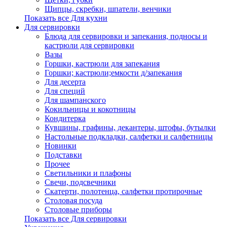
Щипцы, скребки, шпатели, венчики
Показать все Для кухни
Для сервировки
Блюда для сервировки и запекания, подносы и
кастрюли для сервировки
Вазы
Горшки, кастрюли для запекания
Горшки; кастрюли;емкости д/запекания
Для десерта
Для специй
Для шампанского
Кокильницы и кокотницы
Кондитерка
Кувшины, графины, декантеры, штофы, бутылки
Настольные подкладки, салфетки и салфетницы
Новинки
Подставки
Прочее
Светильники и плафоны
Свечи, подсвечники
Скатерти, полотенца, салфетки протирочные
Столовая посуда
Столовые приборы
Показать все Для сервировки