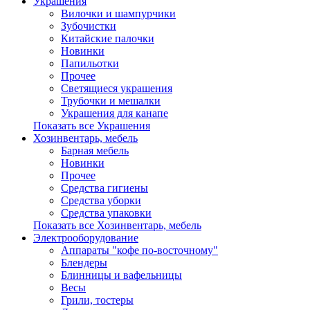
Украшения
Вилочки и шампурчики
Зубочистки
Китайские палочки
Новинки
Папильотки
Прочее
Светящиеся украшения
Трубочки и мешалки
Украшения для канапе
Показать все Украшения
Хозинвентарь, мебель
Барная мебель
Новинки
Прочее
Средства гигиены
Средства уборки
Средства упаковки
Показать все Хозинвентарь, мебель
Электрооборудование
Аппараты "кофе по-восточному"
Блендеры
Блинницы и вафельницы
Весы
Грили, тостеры