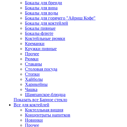
Бокалы для бренди
Бокалы для вина
Бокалы для воды
Бокалы для горячего "Айриш Кофе"
Бокалы для коктейлей
Бокалы пивные
Бокалы-флюте
Коктейльные рюмки
Креманки
Кружки пивные
Прочее
Рюмки
Стаканы
Столовая посуда
Стопки
Хайболы
Харикейны
Чашка
Шампанское-блюдца
Показать все Барное стекло
Все для коктейлей
Коктелльная вишня
Концентраты напитков
Новинки
Прочее