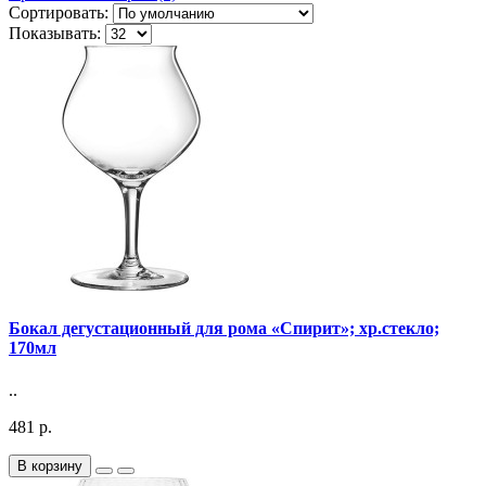
Сортировать:
Показывать:
Бокал дегустационный для рома «Спирит»; хр.стекло;
170мл
..
481 р.
В корзину