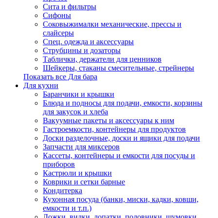
Сита и фильтры
Сифоны
Соковыжималки механические, прессы и
слайсеры
Спец. одежда и аксессуары
Струбцины и дозаторы
Таблички, держатели для ценников
Шейкеры, стаканы смесительные, стрейнеры
Показать все Для бара
Для кухни
Баранчики и крышки
Блюда и подносы для подачи, емкости, корзины
для закусок и хлеба
Вакуумные пакеты и аксессуары к ним
Гастроемкости, контейнеры для продуктов
Доски разделочные, доски и ящики для подачи
Запчасти для миксеров
Кассеты, контейнеры и емкости для посуды и
приборов
Кастрюли и крышки
Коврики и сетки барные
Кондитерка
Кухонная посуда (банки, миски, кадки, ковши,
емкости и т.п.)
Ложки, вилки, лопатки, половники, шумовки