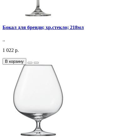
Бокал для бренди; хр.стекло; 218мл
..
1 022 р.
В корзину