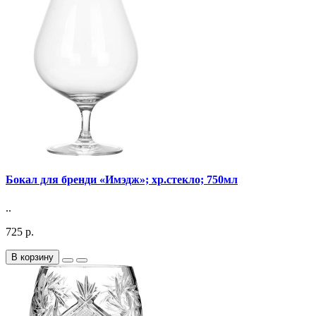
Бокал для бренди «Имэдж»; хр.стекло; 750мл
..
725 р.
В корзину