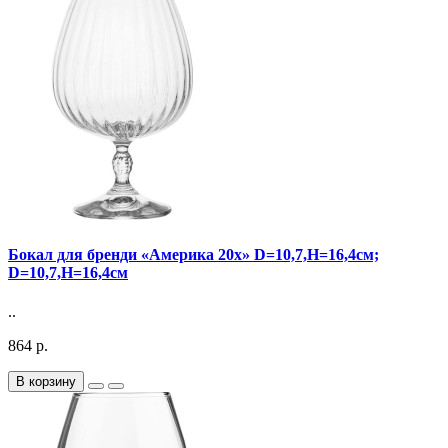
Бокал для бренди «Америка 20х» D=10,7,H=16,4см;
D=10,7,H=16,4см
..
864 р.
В корзину