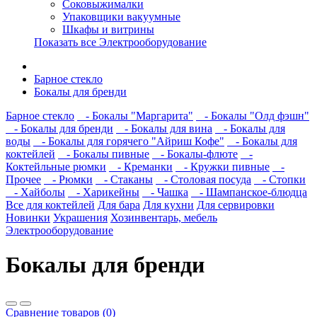
Соковыжималки
Упаковщики вакуумные
Шкафы и витрины
Показать все Электрооборудование
Барное стекло
Бокалы для бренди
Барное стекло
- Бокалы "Маргарита"
- Бокалы "Олд фэшн"
- Бокалы для бренди
- Бокалы для вина
- Бокалы для
воды
- Бокалы для горячего "Айриш Кофе"
- Бокалы для
коктейлей
- Бокалы пивные
- Бокалы-флюте
-
Коктейльные рюмки
- Креманки
- Кружки пивные
-
Прочее
- Рюмки
- Стаканы
- Столовая посуда
- Стопки
- Хайболы
- Харикейны
- Чашка
- Шампанское-блюдца
Все для коктейлей
Для бара
Для кухни
Для сервировки
Новинки
Украшения
Хозинвентарь, мебель
Электрооборудование
Бокалы для бренди
Сравнение товаров (0)