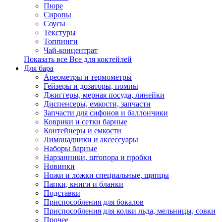
Пюре
Сиропы
Соусы
Текстуры
Топпинги
Чай-концентрат
Показать все Все для коктейлей
Для бара
Ареометры и термометры
Гейзеры и дозаторы, помпы
Джиггеры, мерная посуда, линейки
Диспенсеры, емкости, запчасти
Запчасти для сифонов и баллончики
Коврики и сетки барные
Контейнеры и емкости
Лимонадники и аксессуары
Наборы барные
Нарзанники, штопора и пробки
Новинки
Ножи и ложки специальные, щипцы
Папки, книги и бланки
Подставки
Приспособления для бокалов
Приспособления для колки льда, мельницы, совки
Прочее