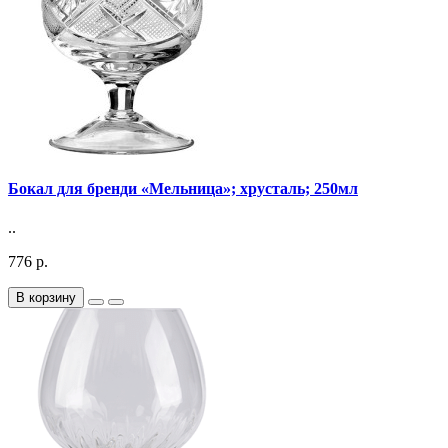
Бокал для бренди «Мельница»; хрусталь; 250мл
..
776 р.
В корзину