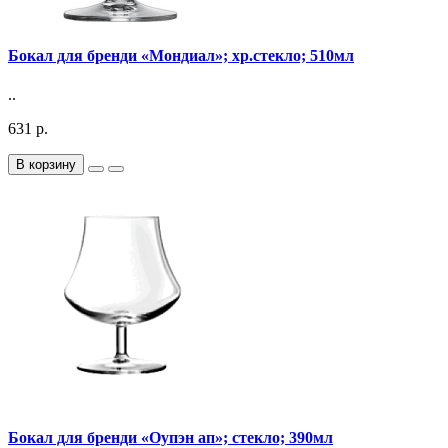
Бокал для бренди «Мондиал»; хр.стекло; 510мл
..
631 р.
В корзину
Бокал для бренди «Оупэн ап»; стекло; 390мл