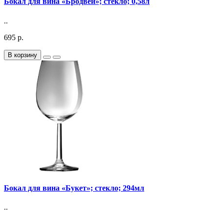
Бокал для вина «Бродвей»; стекло; 0,58л
..
695 р.
В корзину
Бокал для вина «Букет»; стекло; 294мл
..