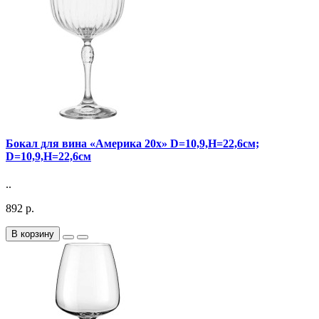
Бокал для вина «Америка 20х» D=10,9,H=22,6см;
D=10,9,H=22,6см
..
892 р.
В корзину