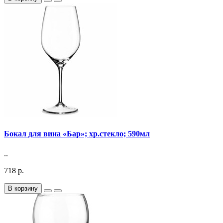
Бокал для вина «Бар»; хр.стекло; 590мл
..
718 р.
В корзину