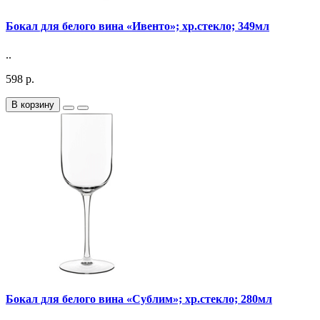
Бокал для белого вина «Ивенто»; хр.стекло; 349мл
..
598 р.
В корзину
Бокал для белого вина «Сублим»; хр.стекло; 280мл