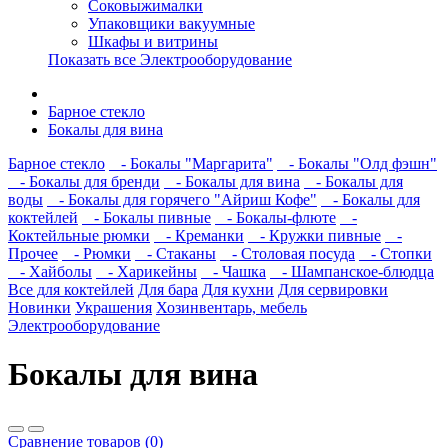
Соковыжималки
Упаковщики вакуумные
Шкафы и витрины
Показать все Электрооборудование
Барное стекло
Бокалы для вина
Барное стекло
- Бокалы "Маргарита"
- Бокалы "Олд фэшн"
- Бокалы для бренди
- Бокалы для вина
- Бокалы для
воды
- Бокалы для горячего "Айриш Кофе"
- Бокалы для
коктейлей
- Бокалы пивные
- Бокалы-флюте
-
Коктейльные рюмки
- Креманки
- Кружки пивные
-
Прочее
- Рюмки
- Стаканы
- Столовая посуда
- Стопки
- Хайболы
- Харикейны
- Чашка
- Шампанское-блюдца
Все для коктейлей
Для бара
Для кухни
Для сервировки
Новинки
Украшения
Хозинвентарь, мебель
Электрооборудование
Бокалы для вина
Сравнение товаров (0)