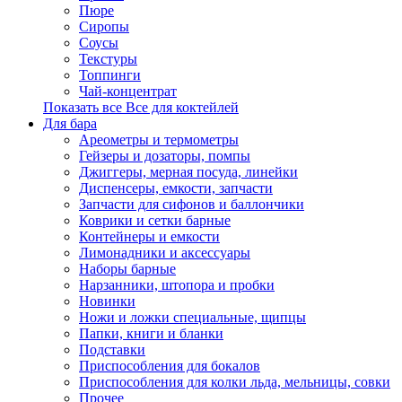
Пюре
Сиропы
Соусы
Текстуры
Топпинги
Чай-концентрат
Показать все Все для коктейлей
Для бара
Ареометры и термометры
Гейзеры и дозаторы, помпы
Джиггеры, мерная посуда, линейки
Диспенсеры, емкости, запчасти
Запчасти для сифонов и баллончики
Коврики и сетки барные
Контейнеры и емкости
Лимонадники и аксессуары
Наборы барные
Нарзанники, штопора и пробки
Новинки
Ножи и ложки специальные, щипцы
Папки, книги и бланки
Подставки
Приспособления для бокалов
Приспособления для колки льда, мельницы, совки
Прочее