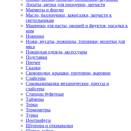
Лопаты, щетки для пиццерии, запчасти
Мармиты и фондю
Масло, баллончики, зажигалки, запчасти к
светильникам
Машинки для пасты, овощей и фруктов, насадки к
ним
Новинки
Ножи, мусаты, ножницы, топорики, молотки для
мяса
Поварская одежда, аксессуары
Подставки
Прочее
Скалки
Сковородки, крышки, противни, жаровни
Слайсеры
Соковыжималки механические, прессы и
слайсеры
Станции буфетные
Таймеры
Терки
Термометры
Турки
Центрифуги
Штопора и открывалки
Щетки, губки