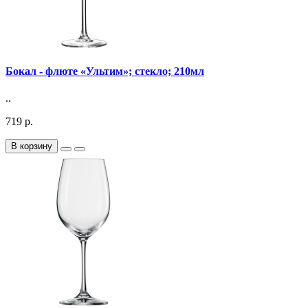
Бокал - флюте «Ультим»; стекло; 210мл
..
719 р.
В корзину