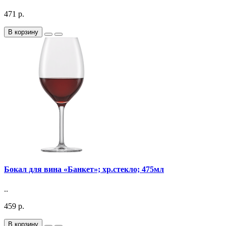
471 р.
В корзину
Бокал для вина «Банкет»; хр.стекло; 475мл
..
459 р.
В корзину