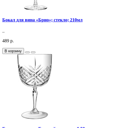
Бокал для вина «Брио»; стекло; 210мл
..
489 р.
В корзину