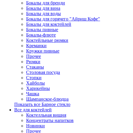
Бокалы для бренди
Бокалы для вина
Бокалы для воды
Бокалы для горячего "Айриш Кофе"
Бокалы для коктейлей
Бокалы пивные
Бокалы-флюте
Коктейльные рюмки
Креманки
Кружки пивные
Прочее
Рюмки
Стаканы
Столовая посуда
Стопки
Хайболы
Харикейны
Чашка
Шампанское-блюдца
Показать все Барное стекло
Все для коктейлей
Коктелльная вишня
Концентраты напитков
Новинки
Прочее