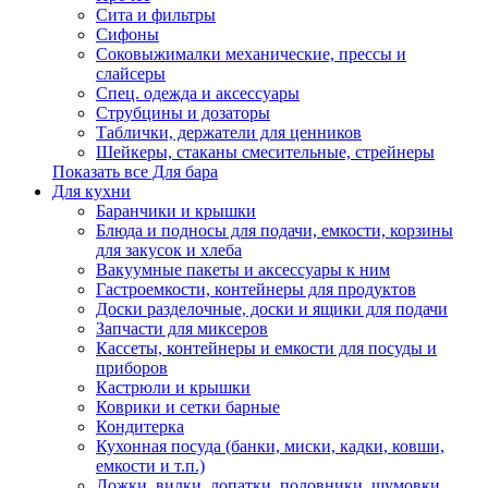
Сита и фильтры
Сифоны
Соковыжималки механические, прессы и
слайсеры
Спец. одежда и аксессуары
Струбцины и дозаторы
Таблички, держатели для ценников
Шейкеры, стаканы смесительные, стрейнеры
Показать все Для бара
Для кухни
Баранчики и крышки
Блюда и подносы для подачи, емкости, корзины
для закусок и хлеба
Вакуумные пакеты и аксессуары к ним
Гастроемкости, контейнеры для продуктов
Доски разделочные, доски и ящики для подачи
Запчасти для миксеров
Кассеты, контейнеры и емкости для посуды и
приборов
Кастрюли и крышки
Коврики и сетки барные
Кондитерка
Кухонная посуда (банки, миски, кадки, ковши,
емкости и т.п.)
Ложки, вилки, лопатки, половники, шумовки