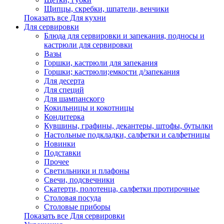
Щипцы, скребки, шпатели, венчики
Показать все Для кухни
Для сервировки
Блюда для сервировки и запекания, подносы и
кастрюли для сервировки
Вазы
Горшки, кастрюли для запекания
Горшки; кастрюли;емкости д/запекания
Для десерта
Для специй
Для шампанского
Кокильницы и кокотницы
Кондитерка
Кувшины, графины, декантеры, штофы, бутылки
Настольные подкладки, салфетки и салфетницы
Новинки
Подставки
Прочее
Светильники и плафоны
Свечи, подсвечники
Скатерти, полотенца, салфетки протирочные
Столовая посуда
Столовые приборы
Показать все Для сервировки