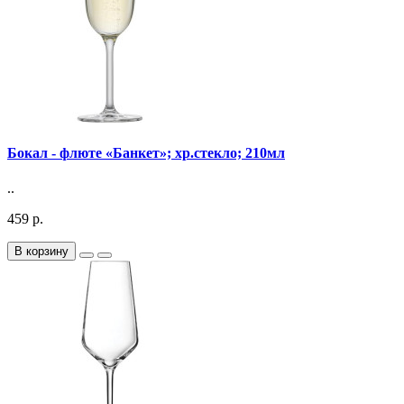
Бокал - флюте «Банкет»; хр.стекло; 210мл
..
459 р.
В корзину