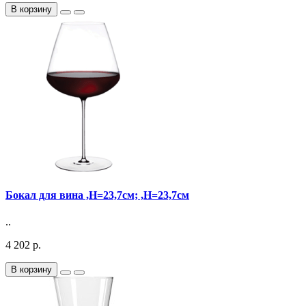
В корзину
Бокал для вина ,H=23,7см; ,H=23,7см
..
4 202 р.
В корзину