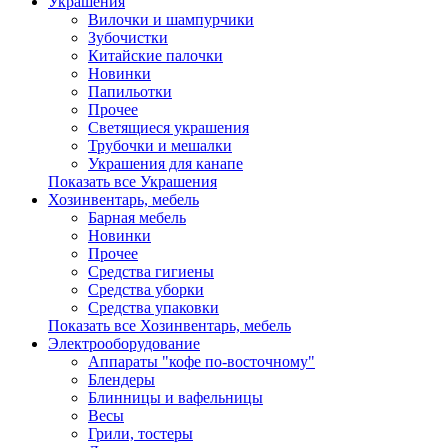
Украшения
Вилочки и шампурчики
Зубочистки
Китайские палочки
Новинки
Папильотки
Прочее
Светящиеся украшения
Трубочки и мешалки
Украшения для канапе
Показать все Украшения
Хозинвентарь, мебель
Барная мебель
Новинки
Прочее
Средства гигиены
Средства уборки
Средства упаковки
Показать все Хозинвентарь, мебель
Электрооборудование
Аппараты "кофе по-восточному"
Блендеры
Блинницы и вафельницы
Весы
Грили, тостеры