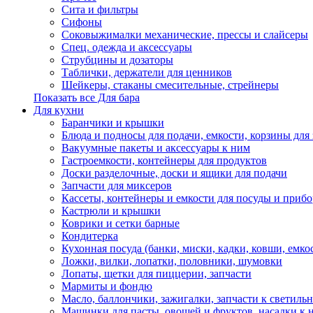
Сита и фильтры
Сифоны
Соковыжималки механические, прессы и слайсеры
Спец. одежда и аксессуары
Струбцины и дозаторы
Таблички, держатели для ценников
Шейкеры, стаканы смесительные, стрейнеры
Показать все Для бара
Для кухни
Баранчики и крышки
Блюда и подносы для подачи, емкости, корзины для 
Вакуумные пакеты и аксессуары к ним
Гастроемкости, контейнеры для продуктов
Доски разделочные, доски и ящики для подачи
Запчасти для миксеров
Кассеты, контейнеры и емкости для посуды и приб
Кастрюли и крышки
Коврики и сетки барные
Кондитерка
Кухонная посуда (банки, миски, кадки, ковши, емкос
Ложки, вилки, лопатки, половники, шумовки
Лопаты, щетки для пиццерии, запчасти
Мармиты и фондю
Масло, баллончики, зажигалки, запчасти к светиль
Машинки для пасты, овощей и фруктов, насадки к 