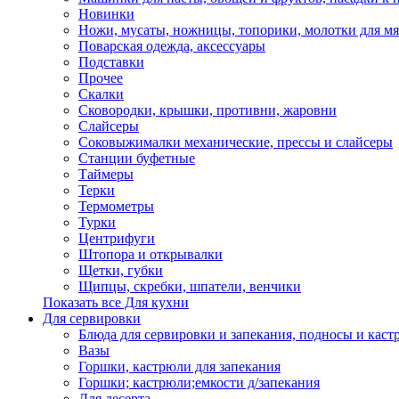
Новинки
Ножи, мусаты, ножницы, топорики, молотки для мя
Поварская одежда, аксессуары
Подставки
Прочее
Скалки
Сковородки, крышки, противни, жаровни
Слайсеры
Соковыжималки механические, прессы и слайсеры
Станции буфетные
Таймеры
Терки
Термометры
Турки
Центрифуги
Штопора и открывалки
Щетки, губки
Щипцы, скребки, шпатели, венчики
Показать все Для кухни
Для сервировки
Блюда для сервировки и запекания, подносы и каст
Вазы
Горшки, кастрюли для запекания
Горшки; кастрюли;емкости д/запекания
Для десерта