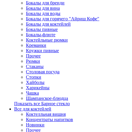
Бокалы для бренди
Бокалы для вина
Бокалы для воды
Бокалы для горячего "Айриш Кофе"
Бокалы для коктейлей
Бокалы пивные
Бокалы-флюте
Коктейльные рюмки
Креманки
Кружки пивные
Прочее
Рюмки
Стаканы
Столовая посуда
Стопки
Хайболы
Харикейны
Чашка
Шампанское-блюдца
Показать все Барное стекло
Все для коктейлей
Коктелльная вишня
Концентраты напитков
Новинки
Прочее