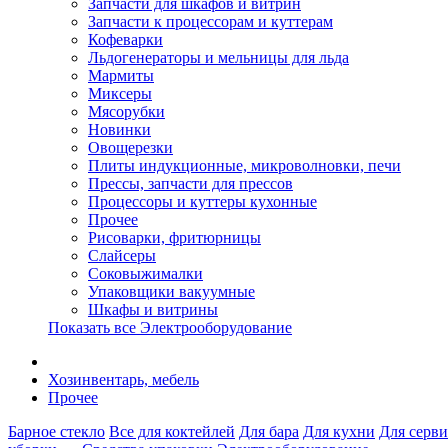
Запчасти для шкафов и витрин
Запчасти к процессорам и куттерам
Кофеварки
Льдогенераторы и мельницы для льда
Мармиты
Миксеры
Мясорубки
Новинки
Овощерезки
Плиты индукционные, микроволновки, печи
Прессы, запчасти для прессов
Процессоры и куттеры кухонные
Прочее
Рисоварки, фритюрницы
Слайсеры
Соковыжималки
Упаковщики вакуумные
Шкафы и витрины
Показать все Электрооборудование
Хозинвентарь, мебель
Прочее
Барное стекло
Все для коктейлей
Для бара
Для кухни
Для серв