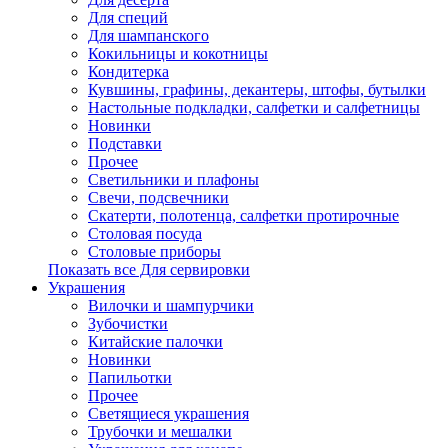
Для специй
Для шампанского
Кокильницы и кокотницы
Кондитерка
Кувшины, графины, декантеры, штофы, бутылки
Настольные подкладки, салфетки и салфетницы
Новинки
Подставки
Прочее
Светильники и плафоны
Свечи, подсвечники
Скатерти, полотенца, салфетки протирочные
Столовая посуда
Столовые приборы
Показать все Для сервировки
Украшения
Вилочки и шампурчики
Зубочистки
Китайские палочки
Новинки
Папильотки
Прочее
Светящиеся украшения
Трубочки и мешалки