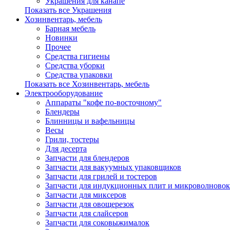
Украшения для канапе
Показать все Украшения
Хозинвентарь, мебель
Барная мебель
Новинки
Прочее
Средства гигиены
Средства уборки
Средства упаковки
Показать все Хозинвентарь, мебель
Электрооборудование
Аппараты "кофе по-восточному"
Блендеры
Блинницы и вафельницы
Весы
Грили, тостеры
Для десерта
Запчасти для блендеров
Запчасти для вакуумных упаковщиков
Запчасти для грилей и тостеров
Запчасти для индукционных плит и микроволновок
Запчасти для миксеров
Запчасти для овощерезок
Запчасти для слайсеров
Запчасти для соковыжималок