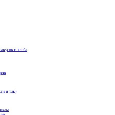
закусок и хлеба
оров
ти и т.п.)
никам
ним