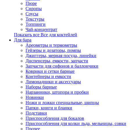
Пюре
Сиропы
Соусы
Текстуры
Топпинги
Чай-концентрат
Показать все Все для коктейлей
Для бара
Ареометры и термометры
Гейзеры и дозаторы, помпы
Джиггеры, мерная посуда, линейки
Диспенсеры, емкости, запчасти
Запчасти для сифонов и баллончики
Коврики и сетки барные
Контейнеры и емкости
Лимонадники и аксессуары
Наборы барные
Нарзанники, штопора и пробки
Новинки
Ножи и ложки специальные, щипцы
Папки, книги и бланки
Подставки
Приспособления для бокалов
Приспособления для колки льда, мельницы, совки
Прочее