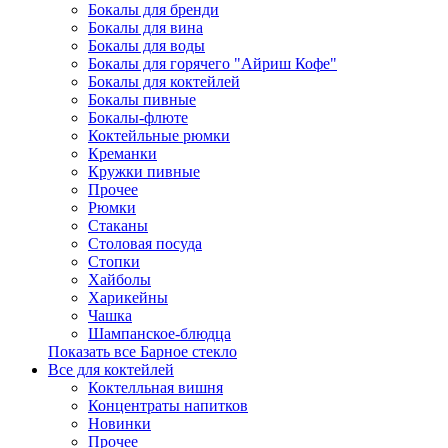
Бокалы для бренди
Бокалы для вина
Бокалы для воды
Бокалы для горячего "Айриш Кофе"
Бокалы для коктейлей
Бокалы пивные
Бокалы-флюте
Коктейльные рюмки
Креманки
Кружки пивные
Прочее
Рюмки
Стаканы
Столовая посуда
Стопки
Хайболы
Харикейны
Чашка
Шампанское-блюдца
Показать все Барное стекло
Все для коктейлей
Коктелльная вишня
Концентраты напитков
Новинки
Прочее