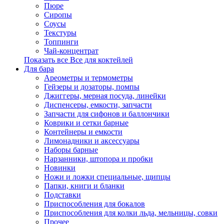
Пюре
Сиропы
Соусы
Текстуры
Топпинги
Чай-концентрат
Показать все Все для коктейлей
Для бара
Ареометры и термометры
Гейзеры и дозаторы, помпы
Джиггеры, мерная посуда, линейки
Диспенсеры, емкости, запчасти
Запчасти для сифонов и баллончики
Коврики и сетки барные
Контейнеры и емкости
Лимонадники и аксессуары
Наборы барные
Нарзанники, штопора и пробки
Новинки
Ножи и ложки специальные, щипцы
Папки, книги и бланки
Подставки
Приспособления для бокалов
Приспособления для колки льда, мельницы, совки
Прочее