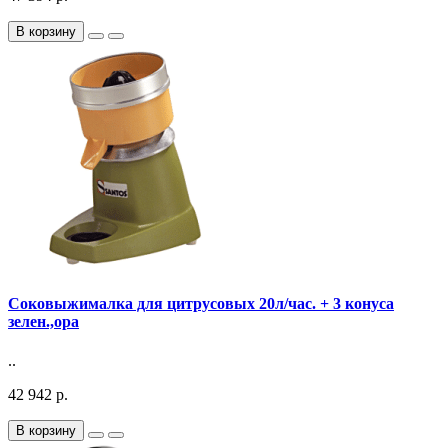
В корзину
Соковыжималка для цитрусовых 20л/час. + 3 конуса
зелен.,ора
..
42 942 р.
В корзину