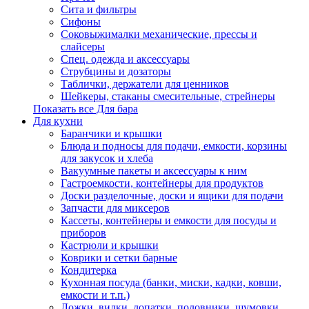
Сита и фильтры
Сифоны
Соковыжималки механические, прессы и
слайсеры
Спец. одежда и аксессуары
Струбцины и дозаторы
Таблички, держатели для ценников
Шейкеры, стаканы смесительные, стрейнеры
Показать все Для бара
Для кухни
Баранчики и крышки
Блюда и подносы для подачи, емкости, корзины
для закусок и хлеба
Вакуумные пакеты и аксессуары к ним
Гастроемкости, контейнеры для продуктов
Доски разделочные, доски и ящики для подачи
Запчасти для миксеров
Кассеты, контейнеры и емкости для посуды и
приборов
Кастрюли и крышки
Коврики и сетки барные
Кондитерка
Кухонная посуда (банки, миски, кадки, ковши,
емкости и т.п.)
Ложки, вилки, лопатки, половники, шумовки