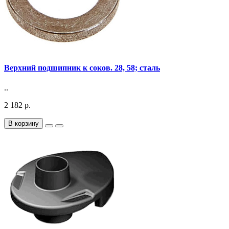
Верхний подшипник к соков. 28, 58; сталь
..
2 182 р.
В корзину