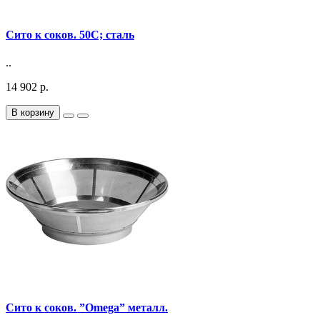
Сито к соков. 50C; сталь
..
14 902 р.
В корзину
Сито к соков. ”Omega” металл.