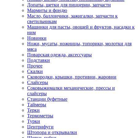
Лопаты, щетки для пиццерии, запчасти
Мармиты и фондю
Масло, баллончики, зажигалки, запчасти к
светильникам
Машинки для пасты, овощей и фруктов, насадки к
ним
Новинки
Ножи, мусаты, ножницы, топорики, молотки для
мяса
Поварская одежда, аксессуары
Подставки
Прочее
Скалки
Сковородки, крышки, противни, жаровни
Слайсеры
Соковыжималки механические, прессы и
слайсеры
Станции буфетные
Таймеры
Терки
Термометры
Турки
Центрифуги
Штопора и открывалки
Щетки, губки