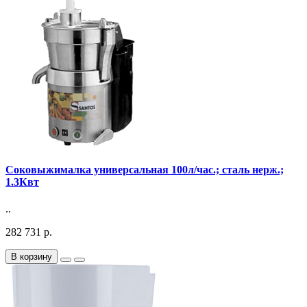
Соковыжималка универсальная 100л/час.; сталь нерж.;
1.3Квт
..
282 731 р.
В корзину