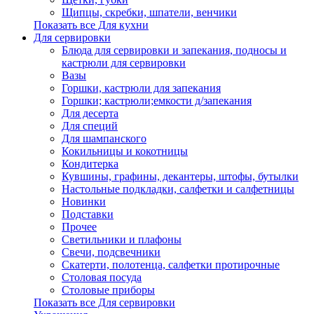
Щипцы, скребки, шпатели, венчики
Показать все Для кухни
Для сервировки
Блюда для сервировки и запекания, подносы и
кастрюли для сервировки
Вазы
Горшки, кастрюли для запекания
Горшки; кастрюли;емкости д/запекания
Для десерта
Для специй
Для шампанского
Кокильницы и кокотницы
Кондитерка
Кувшины, графины, декантеры, штофы, бутылки
Настольные подкладки, салфетки и салфетницы
Новинки
Подставки
Прочее
Светильники и плафоны
Свечи, подсвечники
Скатерти, полотенца, салфетки протирочные
Столовая посуда
Столовые приборы
Показать все Для сервировки