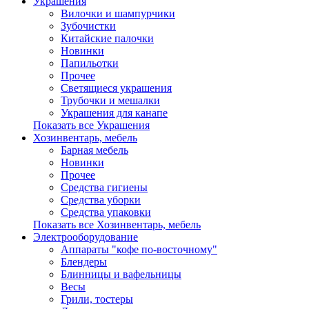
Украшения
Вилочки и шампурчики
Зубочистки
Китайские палочки
Новинки
Папильотки
Прочее
Светящиеся украшения
Трубочки и мешалки
Украшения для канапе
Показать все Украшения
Хозинвентарь, мебель
Барная мебель
Новинки
Прочее
Средства гигиены
Средства уборки
Средства упаковки
Показать все Хозинвентарь, мебель
Электрооборудование
Аппараты "кофе по-восточному"
Блендеры
Блинницы и вафельницы
Весы
Грили, тостеры