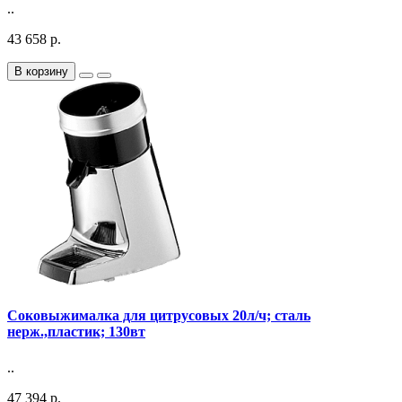
..
43 658 р.
В корзину
Соковыжималка для цитрусовых 20л/ч; сталь
нерж.,пластик; 130вт
..
47 394 р.