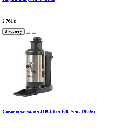
..
2 761 р.
В корзину
Соковыжималка J100Ultra 160л/час; 1000вт
..