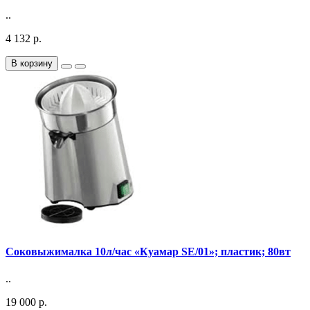
..
4 132 р.
В корзину
Соковыжималка 10л/час «Куамар SE/01»; пластик; 80вт
..
19 000 р.