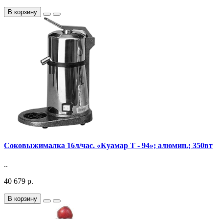
В корзину
Соковыжималка 16л/час. «Куамар Т - 94»; алюмин.; 350вт
..
40 679 р.
В корзину