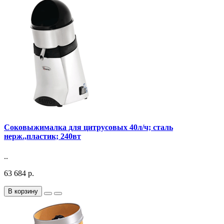
Соковыжималка для цитрусовых 40л/ч; сталь
нерж.,пластик; 240вт
..
63 684 р.
В корзину