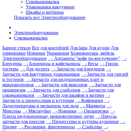
Соковыжималки
Упаковщики вакуумные
Шкафы и витрины
Показать все Электрооборудование
Электрооборудование
Соковыжималки
Барное стекло
Все для коктейлей
Для бара
Для кухни
Для
сервировки
Новинки
Украшения
Хозинвентарь, мебель
Электрооборудование
- Аппараты "кофе по-восточному"
-
Блендеры
- Блинницы и вафельницы
- Весы
- Грили,
тостеры
- Для десерта
- Запчасти для блендеров
-
Запчасти для вакуумных упаковщиков
- Запчасти для грилей
и тостеров
- Запчасти для индукционных плит и
микроволновок
- Запчасти для миксеров
- Запчасти для
овощерезок
- Запчасти для слайсеров
- Запчасти для
соковыжималок
- Запчасти для шкафов и витрин
-
Запчасти к процессорам и куттерам
- Кофеварки
-
Льдогенераторы и мельницы для льда
- Мармиты
-
Миксеры
- Мясорубки
- Новинки
- Овощерезки
-
Плиты индукционные, микроволновки, печи
- Прессы,
запчасти для прессов
- Процессоры и куттеры кухонные
-
Прочее
- Рисоварки, фритюрницы
- Слайсеры
-