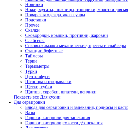
Новинки
Ножи, мусаты, ножницы, топорики, молотки для мя
Поварская одежда, аксессуары
Подставки
Прочее
Скалки
Сковородки, крышки, противни, жаровни
Слайсеры
Соковыжималки механические, прессы и слайсеры
Станции буфетные
Таймеры
Терки
Термометры
Турки
Центрифуги
Штопора и открывалки
Щетки, губки
Щипцы, скребки, шпатели, венчики
Показать все Для кухни
Для сервировки
Блюда для сервировки и запекания, подносы и каст
Вазы
Горшки, кастрюли для запекания
Горшки; кастрюли;емкости д/запекания
Для десерта