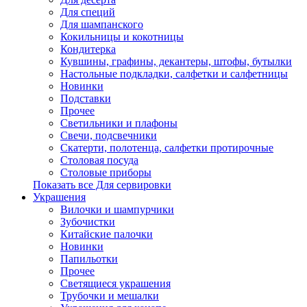
Для специй
Для шампанского
Кокильницы и кокотницы
Кондитерка
Кувшины, графины, декантеры, штофы, бутылки
Настольные подкладки, салфетки и салфетницы
Новинки
Подставки
Прочее
Светильники и плафоны
Свечи, подсвечники
Скатерти, полотенца, салфетки протирочные
Столовая посуда
Столовые приборы
Показать все Для сервировки
Украшения
Вилочки и шампурчики
Зубочистки
Китайские палочки
Новинки
Папильотки
Прочее
Светящиеся украшения
Трубочки и мешалки