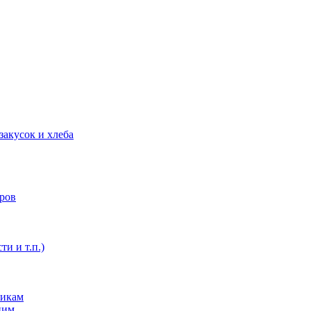
закусок и хлеба
оров
ти и т.п.)
никам
ним