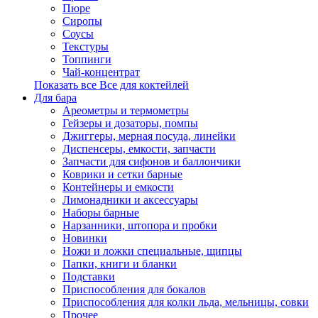
Пюре
Сиропы
Соусы
Текстуры
Топпинги
Чай-концентрат
Показать все Все для коктейлей
Для бара
Ареометры и термометры
Гейзеры и дозаторы, помпы
Джиггеры, мерная посуда, линейки
Диспенсеры, емкости, запчасти
Запчасти для сифонов и баллончики
Коврики и сетки барные
Контейнеры и емкости
Лимонадники и аксессуары
Наборы барные
Нарзанники, штопора и пробки
Новинки
Ножи и ложки специальные, щипцы
Папки, книги и бланки
Подставки
Приспособления для бокалов
Приспособления для колки льда, мельницы, совки
Прочее