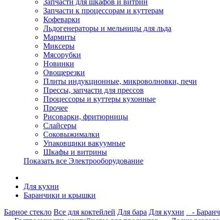
Запчасти для шкафов и витрин
Запчасти к процессорам и куттерам
Кофеварки
Льдогенераторы и мельницы для льда
Мармиты
Миксеры
Мясорубки
Новинки
Овощерезки
Плиты индукционные, микроволновки, печи
Прессы, запчасти для прессов
Процессоры и куттеры кухонные
Прочее
Рисоварки, фритюрницы
Слайсеры
Соковыжималки
Упаковщики вакуумные
Шкафы и витрины
Показать все Электрооборудование
Для кухни
Баранчики и крышки
Барное стекло
Все для коктейлей
Для бара
Для кухни
- Баранч