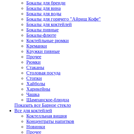
Бокалы для бренди
Бокалы для вина
Бокалы для воды
Бокалы для горячего "Айриш Кофе"
Бокалы для коктейлей
Бокалы пивные
Бокалы-флюте
Коктейльные рюмки
Креманки
Кружки пивные
Прочее
Рюмки
Стаканы
Столовая посуда
Стопки
Хайболы
Харикейны
Чашка
Шампанское-блюдца
Показать все Барное стекло
Все для коктейлей
Коктелльная вишня
Концентраты напитков
Новинки
Прочее