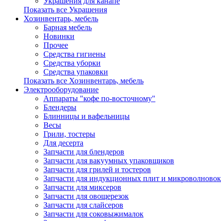
Украшения для канапе
Показать все Украшения
Хозинвентарь, мебель
Барная мебель
Новинки
Прочее
Средства гигиены
Средства уборки
Средства упаковки
Показать все Хозинвентарь, мебель
Электрооборудование
Аппараты "кофе по-восточному"
Блендеры
Блинницы и вафельницы
Весы
Грили, тостеры
Для десерта
Запчасти для блендеров
Запчасти для вакуумных упаковщиков
Запчасти для грилей и тостеров
Запчасти для индукционных плит и микроволновок
Запчасти для миксеров
Запчасти для овощерезок
Запчасти для слайсеров
Запчасти для соковыжималок