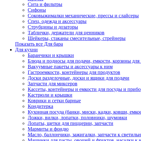
Сита и фильтры
Сифоны
Соковыжималки механические, прессы и слайсеры
Спец. одежда и аксессуары
Струбцины и дозаторы
Таблички, держатели для ценников
Шейкеры, стаканы смесительные, стрейнеры
Показать все Для бара
Для кухни
Баранчики и крышки
Блюда и подносы для подачи, емкости, корзины для 
Вакуумные пакеты и аксессуары к ним
Гастроемкости, контейнеры для продуктов
Доски разделочные, доски и ящики для подачи
Запчасти для миксеров
Кассеты, контейнеры и емкости для посуды и приб
Кастрюли и крышки
Коврики и сетки барные
Кондитерка
Кухонная посуда (банки, миски, кадки, ковши, емкос
Ложки, вилки, лопатки, половники, шумовки
Лопаты, щетки для пиццерии, запчасти
Мармиты и фондю
Масло, баллончики, зажигалки, запчасти к светиль
Машинки для пасты, овощей и фруктов, насадки к 