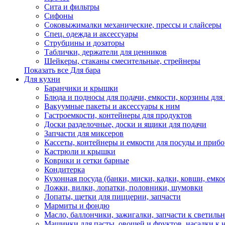
Сита и фильтры
Сифоны
Соковыжималки механические, прессы и слайсеры
Спец. одежда и аксессуары
Струбцины и дозаторы
Таблички, держатели для ценников
Шейкеры, стаканы смесительные, стрейнеры
Показать все Для бара
Для кухни
Баранчики и крышки
Блюда и подносы для подачи, емкости, корзины для 
Вакуумные пакеты и аксессуары к ним
Гастроемкости, контейнеры для продуктов
Доски разделочные, доски и ящики для подачи
Запчасти для миксеров
Кассеты, контейнеры и емкости для посуды и приб
Кастрюли и крышки
Коврики и сетки барные
Кондитерка
Кухонная посуда (банки, миски, кадки, ковши, емкос
Ложки, вилки, лопатки, половники, шумовки
Лопаты, щетки для пиццерии, запчасти
Мармиты и фондю
Масло, баллончики, зажигалки, запчасти к светиль
Машинки для пасты, овощей и фруктов, насадки к 