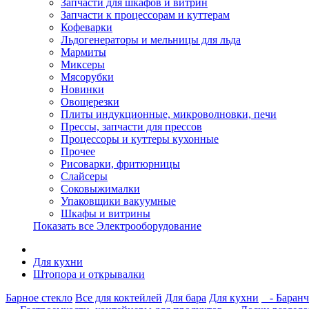
Запчасти для шкафов и витрин
Запчасти к процессорам и куттерам
Кофеварки
Льдогенераторы и мельницы для льда
Мармиты
Миксеры
Мясорубки
Новинки
Овощерезки
Плиты индукционные, микроволновки, печи
Прессы, запчасти для прессов
Процессоры и куттеры кухонные
Прочее
Рисоварки, фритюрницы
Слайсеры
Соковыжималки
Упаковщики вакуумные
Шкафы и витрины
Показать все Электрооборудование
Для кухни
Штопора и открывалки
Барное стекло
Все для коктейлей
Для бара
Для кухни
- Баранч