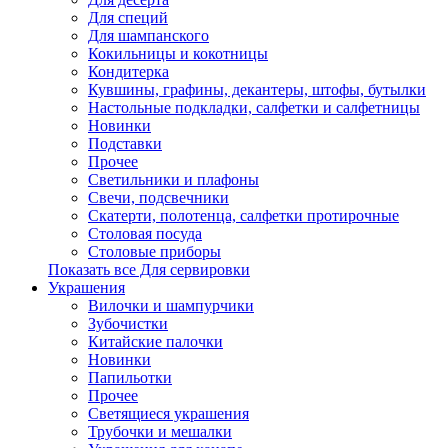
Для специй
Для шампанского
Кокильницы и кокотницы
Кондитерка
Кувшины, графины, декантеры, штофы, бутылки
Настольные подкладки, салфетки и салфетницы
Новинки
Подставки
Прочее
Светильники и плафоны
Свечи, подсвечники
Скатерти, полотенца, салфетки протирочные
Столовая посуда
Столовые приборы
Показать все Для сервировки
Украшения
Вилочки и шампурчики
Зубочистки
Китайские палочки
Новинки
Папильотки
Прочее
Светящиеся украшения
Трубочки и мешалки