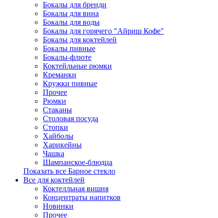
Бокалы для бренди
Бокалы для вина
Бокалы для воды
Бокалы для горячего "Айриш Кофе"
Бокалы для коктейлей
Бокалы пивные
Бокалы-флюте
Коктейльные рюмки
Креманки
Кружки пивные
Прочее
Рюмки
Стаканы
Столовая посуда
Стопки
Хайболы
Харикейны
Чашка
Шампанское-блюдца
Показать все Барное стекло
Все для коктейлей
Коктелльная вишня
Концентраты напитков
Новинки
Прочее