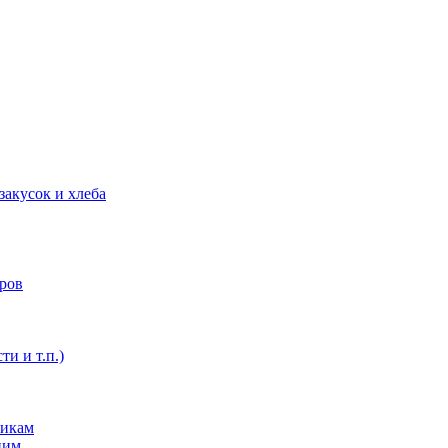
закусок и хлеба
оров
ти и т.п.)
никам
ним