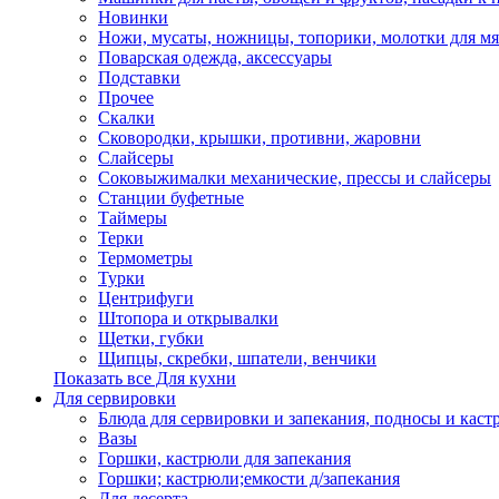
Новинки
Ножи, мусаты, ножницы, топорики, молотки для мя
Поварская одежда, аксессуары
Подставки
Прочее
Скалки
Сковородки, крышки, противни, жаровни
Слайсеры
Соковыжималки механические, прессы и слайсеры
Станции буфетные
Таймеры
Терки
Термометры
Турки
Центрифуги
Штопора и открывалки
Щетки, губки
Щипцы, скребки, шпатели, венчики
Показать все Для кухни
Для сервировки
Блюда для сервировки и запекания, подносы и каст
Вазы
Горшки, кастрюли для запекания
Горшки; кастрюли;емкости д/запекания
Для десерта