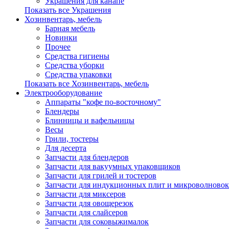
Украшения для канапе
Показать все Украшения
Хозинвентарь, мебель
Барная мебель
Новинки
Прочее
Средства гигиены
Средства уборки
Средства упаковки
Показать все Хозинвентарь, мебель
Электрооборудование
Аппараты "кофе по-восточному"
Блендеры
Блинницы и вафельницы
Весы
Грили, тостеры
Для десерта
Запчасти для блендеров
Запчасти для вакуумных упаковщиков
Запчасти для грилей и тостеров
Запчасти для индукционных плит и микроволновок
Запчасти для миксеров
Запчасти для овощерезок
Запчасти для слайсеров
Запчасти для соковыжималок