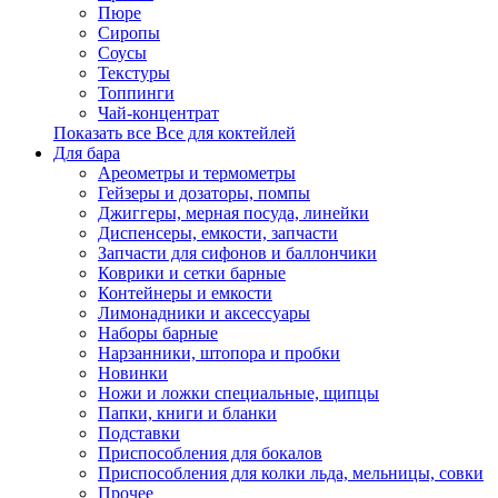
Пюре
Сиропы
Соусы
Текстуры
Топпинги
Чай-концентрат
Показать все Все для коктейлей
Для бара
Ареометры и термометры
Гейзеры и дозаторы, помпы
Джиггеры, мерная посуда, линейки
Диспенсеры, емкости, запчасти
Запчасти для сифонов и баллончики
Коврики и сетки барные
Контейнеры и емкости
Лимонадники и аксессуары
Наборы барные
Нарзанники, штопора и пробки
Новинки
Ножи и ложки специальные, щипцы
Папки, книги и бланки
Подставки
Приспособления для бокалов
Приспособления для колки льда, мельницы, совки
Прочее