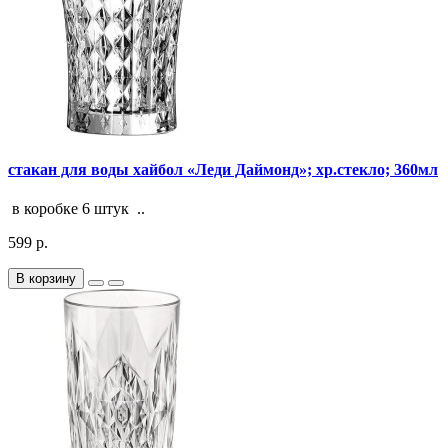
стакан для воды хайбол «Леди Даймонд»; хр.стекло; 360мл
в коробке 6 штук ..
599 р.
В корзину