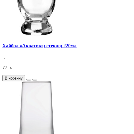
Хайбол «Акватик»; стекло; 220мл
..
77 р.
В корзину