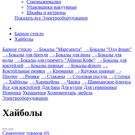
Соковыжималки
Упаковщики вакуумные
Шкафы и витрины
Показать все Электрооборудование
Барное стекло
Хайболы
Барное стекло
- Бокалы "Маргарита"
- Бокалы "Олд фэшн"
- Бокалы для бренди
- Бокалы для вина
- Бокалы для
воды
- Бокалы для горячего "Айриш Кофе"
- Бокалы для
коктейлей
- Бокалы пивные
- Бокалы-флюте
-
Коктейльные рюмки
- Креманки
- Кружки пивные
-
Прочее
- Рюмки
- Стаканы
- Столовая посуда
- Стопки
- Хайболы
- Харикейны
- Чашка
- Шампанское-блюдца
Все для коктейлей
Для бара
Для кухни
Для сервировки
Новинки
Украшения
Хозинвентарь, мебель
Электрооборудование
Хайболы
Сравнение товаров (0)