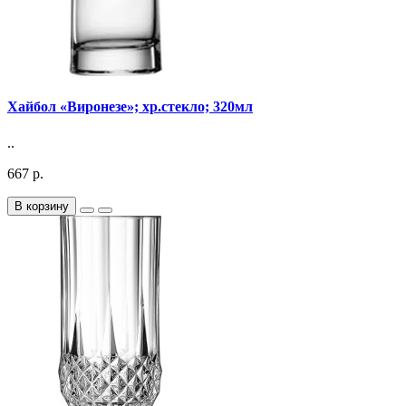
Хайбол «Виронезе»; хр.стекло; 320мл
..
667 р.
В корзину