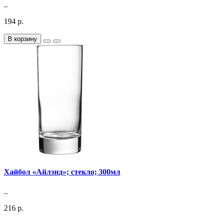
..
194 р.
В корзину
Хайбол «Айлэнд»; стекло; 300мл
..
216 р.