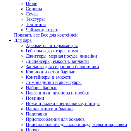
Пюре
Сиропы
Соусы
Текстуры
Топпинги
Чай-концентрат
Показать все Все для коктейлей
Для бара
Ареометры и термометры
Гейзеры и дозаторы, помпы
Джиггеры, мерная посуда, линейки
Диспенсеры, емкости, запчасти
Запчасти для сифонов и баллончики
Коврики и сетки барные
Контейнеры и емкости
Лимонадники и аксессуары
Наборы барные
Нарзанники, штопора и пробки
Новинки
Ножи и ложки специальные, щипцы
Папки, книги и бланки
Подставки
Приспособления для бокалов
Приспособления для колки льда, мельницы, совки
Прочее