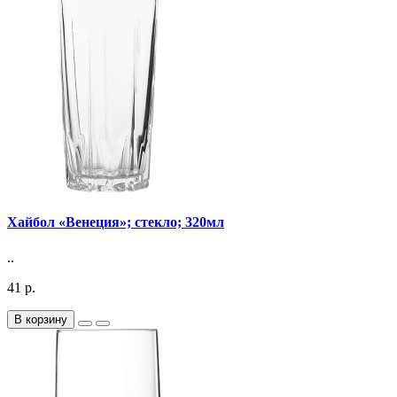
Хайбол «Венеция»; стекло; 320мл
..
41 р.
В корзину