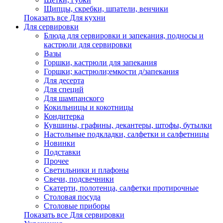
Щипцы, скребки, шпатели, венчики
Показать все Для кухни
Для сервировки
Блюда для сервировки и запекания, подносы и
кастрюли для сервировки
Вазы
Горшки, кастрюли для запекания
Горшки; кастрюли;емкости д/запекания
Для десерта
Для специй
Для шампанского
Кокильницы и кокотницы
Кондитерка
Кувшины, графины, декантеры, штофы, бутылки
Настольные подкладки, салфетки и салфетницы
Новинки
Подставки
Прочее
Светильники и плафоны
Свечи, подсвечники
Скатерти, полотенца, салфетки протирочные
Столовая посуда
Столовые приборы
Показать все Для сервировки