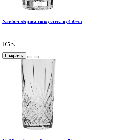
Хайбол «Брикстон»; стекло; 450мл
..
165 р.
В корзину