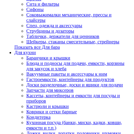
Сита и фильтры
Сифоны
Соковыжималки механические, прессы и
слайсеры
Спец. одежда и аксессуары
Струбцины и дозаторы
Таблички, держатели для ценников
Шейкеры, стаканы смесительные, стрейнеры
Показать все Для бара
Для кухни
Баранчики и крышки
Блюда и подносы для подачи, емкости, корзины
для закусок и хлеба
Вакуумные пакеты и аксессуары к ним
Гастроемкости, контейнеры для продуктов
Доски разделочные, доски и ящики для подачи
Запчасти для миксеров
Кассеты, контейнеры и емкости для посуды и
приборов
Кастрюли и крышки
Коврики и сетки барные
Кондитерка
Кухонная посуда (банки, миски, кадки, ковши,
емкости и т.п.)
Ложки, вилки, лопатки, половники, шумовки