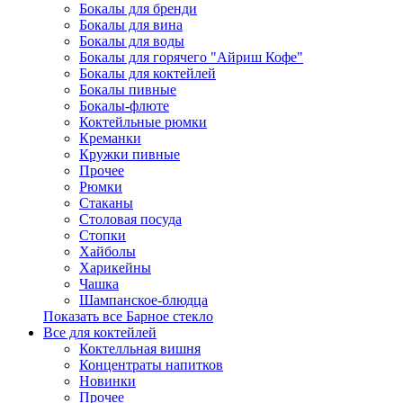
Бокалы для бренди
Бокалы для вина
Бокалы для воды
Бокалы для горячего "Айриш Кофе"
Бокалы для коктейлей
Бокалы пивные
Бокалы-флюте
Коктейльные рюмки
Креманки
Кружки пивные
Прочее
Рюмки
Стаканы
Столовая посуда
Стопки
Хайболы
Харикейны
Чашка
Шампанское-блюдца
Показать все Барное стекло
Все для коктейлей
Коктелльная вишня
Концентраты напитков
Новинки
Прочее