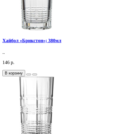
Хайбол «Брикстон»; 380мл
..
146 р.
В корзину