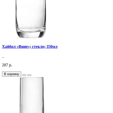
Хайбол «Вине»; стекло; 350мл
..
287 р.
В корзину