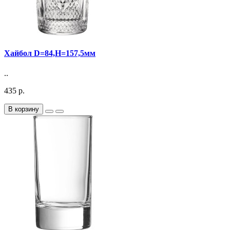
Хайбол D=84,H=157,5мм
..
435 р.
В корзину