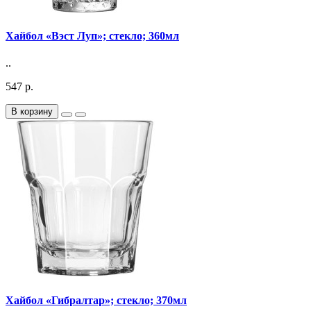
Хайбол «Вэст Луп»; стекло; 360мл
..
547 р.
В корзину
Хайбол «Гибралтар»; стекло; 370мл