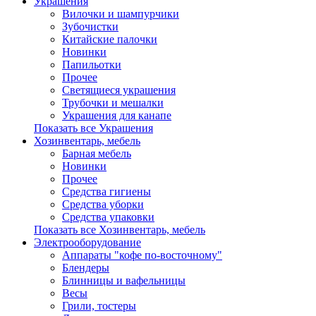
Украшения
Вилочки и шампурчики
Зубочистки
Китайские палочки
Новинки
Папильотки
Прочее
Светящиеся украшения
Трубочки и мешалки
Украшения для канапе
Показать все Украшения
Хозинвентарь, мебель
Барная мебель
Новинки
Прочее
Средства гигиены
Средства уборки
Средства упаковки
Показать все Хозинвентарь, мебель
Электрооборудование
Аппараты "кофе по-восточному"
Блендеры
Блинницы и вафельницы
Весы
Грили, тостеры