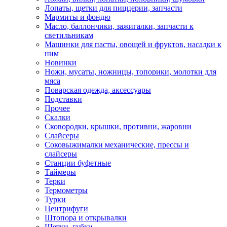
Лопаты, щетки для пиццерии, запчасти
Мармиты и фондю
Масло, баллончики, зажигалки, запчасти к
светильникам
Машинки для пасты, овощей и фруктов, насадки к
ним
Новинки
Ножи, мусаты, ножницы, топорики, молотки для
мяса
Поварская одежда, аксессуары
Подставки
Прочее
Скалки
Сковородки, крышки, противни, жаровни
Слайсеры
Соковыжималки механические, прессы и
слайсеры
Станции буфетные
Таймеры
Терки
Термометры
Турки
Центрифуги
Штопора и открывалки
Щетки, губки