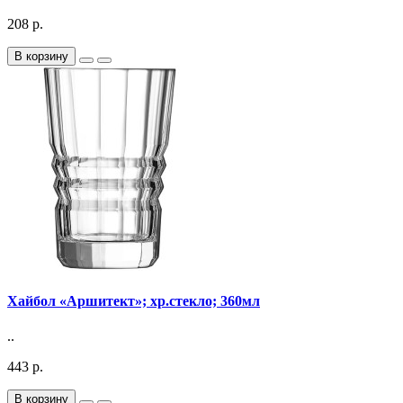
208 р.
В корзину
Хайбол «Аршитект»; хр.стекло; 360мл
..
443 р.
В корзину