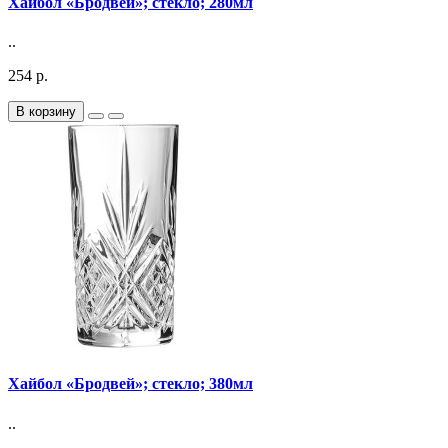
Хайбол «Бродвей»; стекло; 280мл
..
254 р.
В корзину
Хайбол «Бродвей»; стекло; 380мл
..