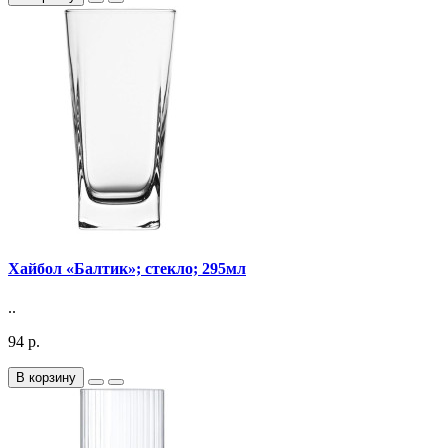
Хайбол «Балтик»; стекло; 295мл
..
94 р.
В корзину