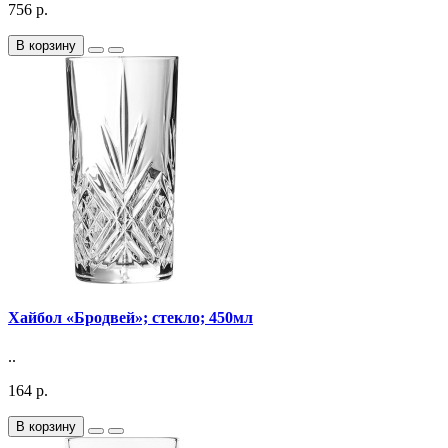
756 р.
В корзину
Хайбол «Бродвей»; стекло; 450мл
..
164 р.
В корзину