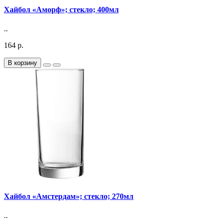
Хайбол «Аморф»; стекло; 400мл
..
164 р.
В корзину
Хайбол «Амстердам»; стекло; 270мл
..