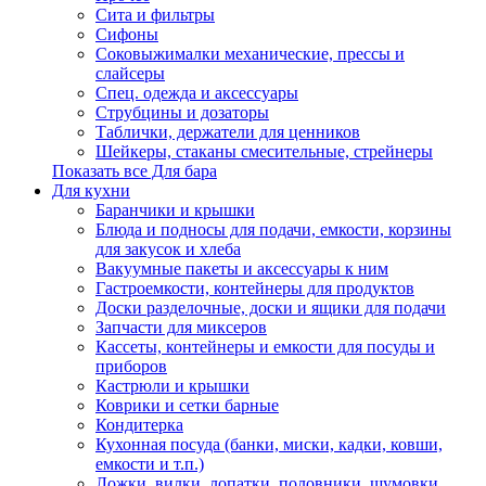
Сита и фильтры
Сифоны
Соковыжималки механические, прессы и
слайсеры
Спец. одежда и аксессуары
Струбцины и дозаторы
Таблички, держатели для ценников
Шейкеры, стаканы смесительные, стрейнеры
Показать все Для бара
Для кухни
Баранчики и крышки
Блюда и подносы для подачи, емкости, корзины
для закусок и хлеба
Вакуумные пакеты и аксессуары к ним
Гастроемкости, контейнеры для продуктов
Доски разделочные, доски и ящики для подачи
Запчасти для миксеров
Кассеты, контейнеры и емкости для посуды и
приборов
Кастрюли и крышки
Коврики и сетки барные
Кондитерка
Кухонная посуда (банки, миски, кадки, ковши,
емкости и т.п.)
Ложки, вилки, лопатки, половники, шумовки