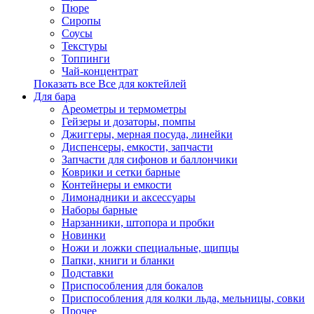
Пюре
Сиропы
Соусы
Текстуры
Топпинги
Чай-концентрат
Показать все Все для коктейлей
Для бара
Ареометры и термометры
Гейзеры и дозаторы, помпы
Джиггеры, мерная посуда, линейки
Диспенсеры, емкости, запчасти
Запчасти для сифонов и баллончики
Коврики и сетки барные
Контейнеры и емкости
Лимонадники и аксессуары
Наборы барные
Нарзанники, штопора и пробки
Новинки
Ножи и ложки специальные, щипцы
Папки, книги и бланки
Подставки
Приспособления для бокалов
Приспособления для колки льда, мельницы, совки
Прочее