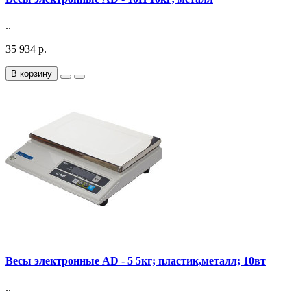
..
35 934 р.
В корзину
Весы электронные AD - 5 5кг; пластик,металл; 10вт
..