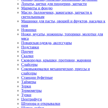
Лопаты, щетки для пиццерии, запчасти
Мармиты и фондю
Масло, баллончики, зажигалки, запчасти к
светильникам
Машинки для пасты, овощей и фруктов, насадки к
ним
Новинки
Ножи, мусаты, ножницы, топорики, молотки для
мяса
Поварская одежда, аксессуары
Подставки
Прочее
Скалки
Сковородки, крышки, противни, жаровни
Слайсеры
Соковыжималки механические, прессы и
слайсеры
Станции буфетные
Таймеры
Терки
Термометры
Турки
Центрифуги
Штопора и открывалки
Щетки, губки