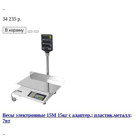
..
34 235 р.
В корзину
Весы электронные 15М 15кг с адаптер.; пластик,металл;
7вт
..