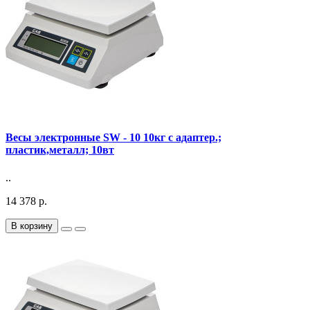
Весы электронные SW - 10 10кг с адаптер.;
пластик,металл; 10вт
..
14 378 р.
В корзину