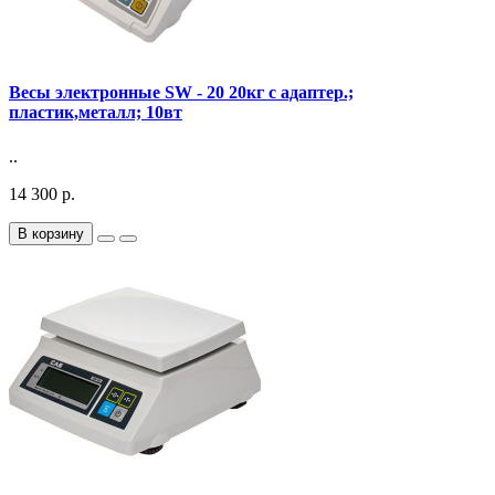
Весы электронные SW - 20 20кг с адаптер.;
пластик,металл; 10вт
..
14 300 р.
В корзину