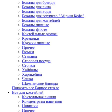
Бокалы для бренди
Бокалы для вина
Бокалы для воды
Бокалы для горячего "Айриш Кофе"
Бокалы для коктейлей
Бокалы пивные
Бокалы-флюте
Коктейльные рюмки
Креманки
Кружки пивные
Прочее
Рюмки
Стаканы
Столовая посуда
Стопки
Хайболы
Харикейны
Чашка
Шампанское-блюдца
Показать все Барное стекло
Все для коктейлей
Коктелльная вишня
Концентраты напитков
Новинки
Прочее