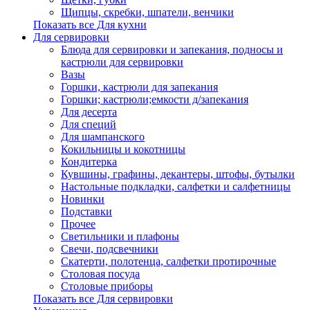
Щипцы, скребки, шпатели, венчики
Показать все Для кухни
Для сервировки
Блюда для сервировки и запекания, подносы и
кастрюли для сервировки
Вазы
Горшки, кастрюли для запекания
Горшки; кастрюли;емкости д/запекания
Для десерта
Для специй
Для шампанского
Кокильницы и кокотницы
Кондитерка
Кувшины, графины, декантеры, штофы, бутылки
Настольные подкладки, салфетки и салфетницы
Новинки
Подставки
Прочее
Светильники и плафоны
Свечи, подсвечники
Скатерти, полотенца, салфетки протирочные
Столовая посуда
Столовые приборы
Показать все Для сервировки