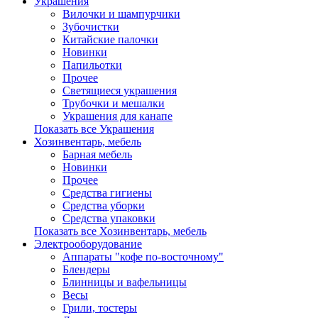
Украшения
Вилочки и шампурчики
Зубочистки
Китайские палочки
Новинки
Папильотки
Прочее
Светящиеся украшения
Трубочки и мешалки
Украшения для канапе
Показать все Украшения
Хозинвентарь, мебель
Барная мебель
Новинки
Прочее
Средства гигиены
Средства уборки
Средства упаковки
Показать все Хозинвентарь, мебель
Электрооборудование
Аппараты "кофе по-восточному"
Блендеры
Блинницы и вафельницы
Весы
Грили, тостеры