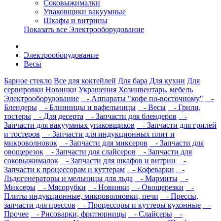
Соковыжималки
Упаковщики вакуумные
Шкафы и витрины
Показать все Электрооборудование
Электрооборудование
Весы
Барное стекло
Все для коктейлей
Для бара
Для кухни
Для
сервировки
Новинки
Украшения
Хозинвентарь, мебель
Электрооборудование
- Аппараты "кофе по-восточному"
-
Блендеры
- Блинницы и вафельницы
- Весы
- Грили,
тостеры
- Для десерта
- Запчасти для блендеров
-
Запчасти для вакуумных упаковщиков
- Запчасти для грилей
и тостеров
- Запчасти для индукционных плит и
микроволновок
- Запчасти для миксеров
- Запчасти для
овощерезок
- Запчасти для слайсеров
- Запчасти для
соковыжималок
- Запчасти для шкафов и витрин
-
Запчасти к процессорам и куттерам
- Кофеварки
-
Льдогенераторы и мельницы для льда
- Мармиты
-
Миксеры
- Мясорубки
- Новинки
- Овощерезки
-
Плиты индукционные, микроволновки, печи
- Прессы,
запчасти для прессов
- Процессоры и куттеры кухонные
-
Прочее
- Рисоварки, фритюрницы
- Слайсеры
-