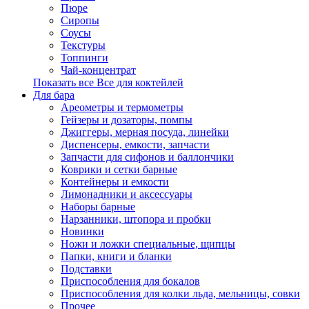
Пюре
Сиропы
Соусы
Текстуры
Топпинги
Чай-концентрат
Показать все Все для коктейлей
Для бара
Ареометры и термометры
Гейзеры и дозаторы, помпы
Джиггеры, мерная посуда, линейки
Диспенсеры, емкости, запчасти
Запчасти для сифонов и баллончики
Коврики и сетки барные
Контейнеры и емкости
Лимонадники и аксессуары
Наборы барные
Нарзанники, штопора и пробки
Новинки
Ножи и ложки специальные, щипцы
Папки, книги и бланки
Подставки
Приспособления для бокалов
Приспособления для колки льда, мельницы, совки
Прочее