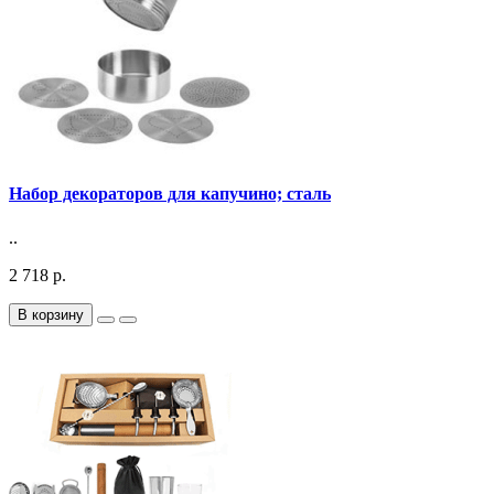
Набор декораторов для капучино; сталь
..
2 718 р.
В корзину