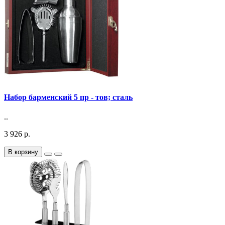
Набор барменский 5 пр - тов; сталь
..
3 926 р.
В корзину