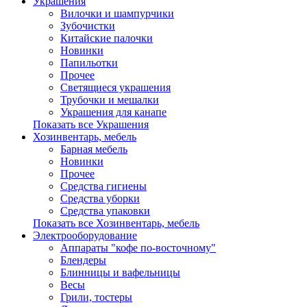
Украшения
Вилочки и шампурчики
Зубочистки
Китайские палочки
Новинки
Папильотки
Прочее
Светящиеся украшения
Трубочки и мешалки
Украшения для канапе
Показать все Украшения
Хозинвентарь, мебель
Барная мебель
Новинки
Прочее
Средства гигиены
Средства уборки
Средства упаковки
Показать все Хозинвентарь, мебель
Электрооборудование
Аппараты "кофе по-восточному"
Блендеры
Блинницы и вафельницы
Весы
Грили, тостеры