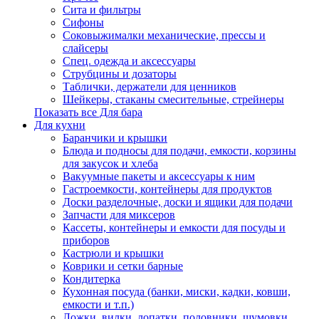
Сита и фильтры
Сифоны
Соковыжималки механические, прессы и
слайсеры
Спец. одежда и аксессуары
Струбцины и дозаторы
Таблички, держатели для ценников
Шейкеры, стаканы смесительные, стрейнеры
Показать все Для бара
Для кухни
Баранчики и крышки
Блюда и подносы для подачи, емкости, корзины
для закусок и хлеба
Вакуумные пакеты и аксессуары к ним
Гастроемкости, контейнеры для продуктов
Доски разделочные, доски и ящики для подачи
Запчасти для миксеров
Кассеты, контейнеры и емкости для посуды и
приборов
Кастрюли и крышки
Коврики и сетки барные
Кондитерка
Кухонная посуда (банки, миски, кадки, ковши,
емкости и т.п.)
Ложки, вилки, лопатки, половники, шумовки