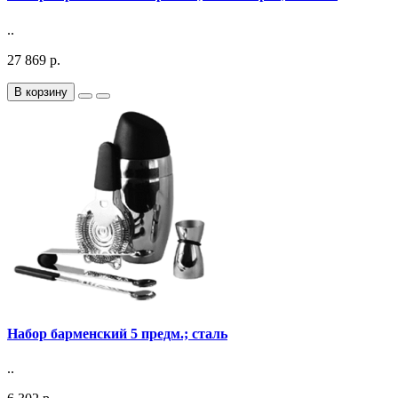
..
27 869 р.
В корзину
Набор барменский 5 предм.; сталь
..