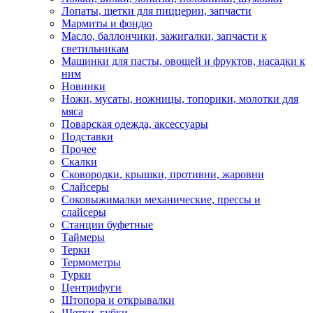
Лопаты, щетки для пиццерии, запчасти
Мармиты и фондю
Масло, баллончики, зажигалки, запчасти к
светильникам
Машинки для пасты, овощей и фруктов, насадки к
ним
Новинки
Ножи, мусаты, ножницы, топорики, молотки для
мяса
Поварская одежда, аксессуары
Подставки
Прочее
Скалки
Сковородки, крышки, противни, жаровни
Слайсеры
Соковыжималки механические, прессы и
слайсеры
Станции буфетные
Таймеры
Терки
Термометры
Турки
Центрифуги
Штопора и открывалки
Щетки, губки