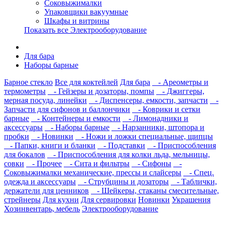
Соковыжималки
Упаковщики вакуумные
Шкафы и витрины
Показать все Электрооборудование
Для бара
Наборы барные
Барное стекло
Все для коктейлей
Для бара
- Ареометры и
термометры
- Гейзеры и дозаторы, помпы
- Джиггеры,
мерная посуда, линейки
- Диспенсеры, емкости, запчасти
-
Запчасти для сифонов и баллончики
- Коврики и сетки
барные
- Контейнеры и емкости
- Лимонадники и
аксессуары
- Наборы барные
- Нарзанники, штопора и
пробки
- Новинки
- Ножи и ложки специальные, щипцы
- Папки, книги и бланки
- Подставки
- Приспособления
для бокалов
- Приспособления для колки льда, мельницы,
совки
- Прочее
- Сита и фильтры
- Сифоны
-
Соковыжималки механические, прессы и слайсеры
- Спец.
одежда и аксессуары
- Струбцины и дозаторы
- Таблички,
держатели для ценников
- Шейкеры, стаканы смесительные,
стрейнеры
Для кухни
Для сервировки
Новинки
Украшения
Хозинвентарь, мебель
Электрооборудование