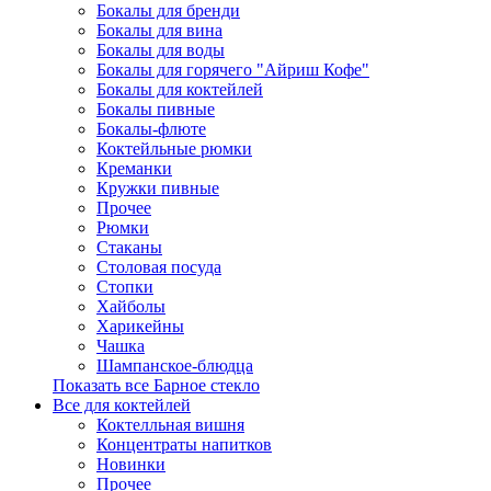
Бокалы для бренди
Бокалы для вина
Бокалы для воды
Бокалы для горячего "Айриш Кофе"
Бокалы для коктейлей
Бокалы пивные
Бокалы-флюте
Коктейльные рюмки
Креманки
Кружки пивные
Прочее
Рюмки
Стаканы
Столовая посуда
Стопки
Хайболы
Харикейны
Чашка
Шампанское-блюдца
Показать все Барное стекло
Все для коктейлей
Коктелльная вишня
Концентраты напитков
Новинки
Прочее