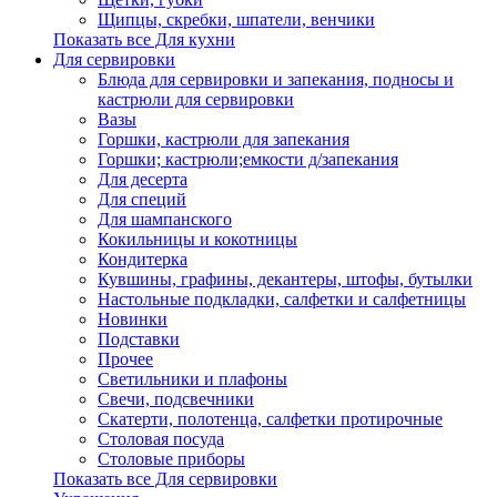
Щипцы, скребки, шпатели, венчики
Показать все Для кухни
Для сервировки
Блюда для сервировки и запекания, подносы и
кастрюли для сервировки
Вазы
Горшки, кастрюли для запекания
Горшки; кастрюли;емкости д/запекания
Для десерта
Для специй
Для шампанского
Кокильницы и кокотницы
Кондитерка
Кувшины, графины, декантеры, штофы, бутылки
Настольные подкладки, салфетки и салфетницы
Новинки
Подставки
Прочее
Светильники и плафоны
Свечи, подсвечники
Скатерти, полотенца, салфетки протирочные
Столовая посуда
Столовые приборы
Показать все Для сервировки