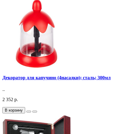
Декоратор для капучино (4насадки); сталь; 300мл
..
2 352 р.
В корзину