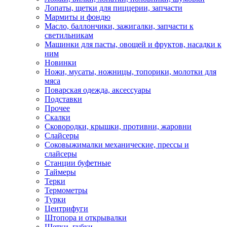
Лопаты, щетки для пиццерии, запчасти
Мармиты и фондю
Масло, баллончики, зажигалки, запчасти к
светильникам
Машинки для пасты, овощей и фруктов, насадки к
ним
Новинки
Ножи, мусаты, ножницы, топорики, молотки для
мяса
Поварская одежда, аксессуары
Подставки
Прочее
Скалки
Сковородки, крышки, противни, жаровни
Слайсеры
Соковыжималки механические, прессы и
слайсеры
Станции буфетные
Таймеры
Терки
Термометры
Турки
Центрифуги
Штопора и открывалки
Щетки, губки