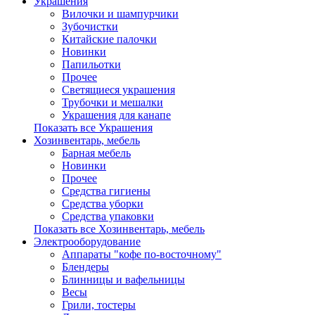
Украшения
Вилочки и шампурчики
Зубочистки
Китайские палочки
Новинки
Папильотки
Прочее
Светящиеся украшения
Трубочки и мешалки
Украшения для канапе
Показать все Украшения
Хозинвентарь, мебель
Барная мебель
Новинки
Прочее
Средства гигиены
Средства уборки
Средства упаковки
Показать все Хозинвентарь, мебель
Электрооборудование
Аппараты "кофе по-восточному"
Блендеры
Блинницы и вафельницы
Весы
Грили, тостеры