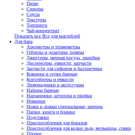
Пюре
Сиропы
Соусы
Текстуры
Топпинги
Чай-концентрат
Показать все Все для коктейлей
Для бара
Ареометры и термометры
Гейзеры и дозаторы, помпы
Джиггеры, мерная посуда, линейки
Диспенсеры, емкости, запчасти
Запчасти для сифонов и баллончики
Коврики и сетки барные
Контейнеры и емкости
Лимонадники и аксессуары
Наборы барные
Нарзанники, штопора и пробки
Новинки
Ножи и ложки специальные, щипцы
Папки, книги и бланки
Подставки
Приспособления для бокалов
Приспособления для колки льда, мельницы, совки
Прочее