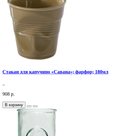
Стакан для капучино «Савана»; фарфор; 180мл
..
908 р.
В корзину