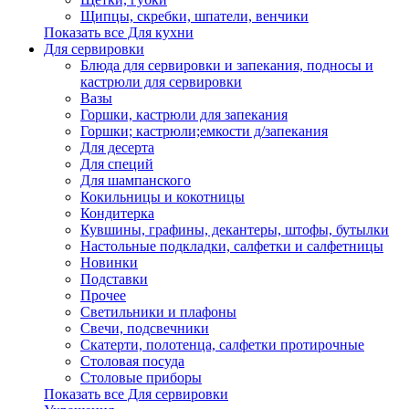
Щипцы, скребки, шпатели, венчики
Показать все Для кухни
Для сервировки
Блюда для сервировки и запекания, подносы и
кастрюли для сервировки
Вазы
Горшки, кастрюли для запекания
Горшки; кастрюли;емкости д/запекания
Для десерта
Для специй
Для шампанского
Кокильницы и кокотницы
Кондитерка
Кувшины, графины, декантеры, штофы, бутылки
Настольные подкладки, салфетки и салфетницы
Новинки
Подставки
Прочее
Светильники и плафоны
Свечи, подсвечники
Скатерти, полотенца, салфетки протирочные
Столовая посуда
Столовые приборы
Показать все Для сервировки