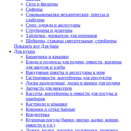
Сита и фильтры
Сифоны
Соковыжималки механические, прессы и
слайсеры
Спец. одежда и аксессуары
Струбцины и дозаторы
Таблички, держатели для ценников
Шейкеры, стаканы смесительные, стрейнеры
Показать все Для бара
Для кухни
Баранчики и крышки
Блюда и подносы для подачи, емкости, корзины
для закусок и хлеба
Вакуумные пакеты и аксессуары к ним
Гастроемкости, контейнеры для продуктов
Доски разделочные, доски и ящики для подачи
Запчасти для миксеров
Кассеты, контейнеры и емкости для посуды и
приборов
Кастрюли и крышки
Коврики и сетки барные
Кондитерка
Кухонная посуда (банки, миски, кадки, ковши,
емкости и т.п.)
Ложки, вилки, лопатки, половники, шумовки