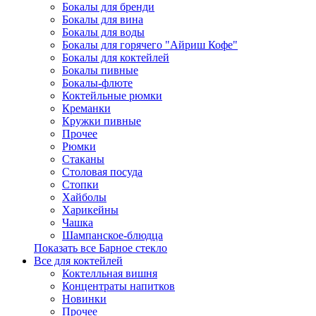
Бокалы для бренди
Бокалы для вина
Бокалы для воды
Бокалы для горячего "Айриш Кофе"
Бокалы для коктейлей
Бокалы пивные
Бокалы-флюте
Коктейльные рюмки
Креманки
Кружки пивные
Прочее
Рюмки
Стаканы
Столовая посуда
Стопки
Хайболы
Харикейны
Чашка
Шампанское-блюдца
Показать все Барное стекло
Все для коктейлей
Коктелльная вишня
Концентраты напитков
Новинки
Прочее