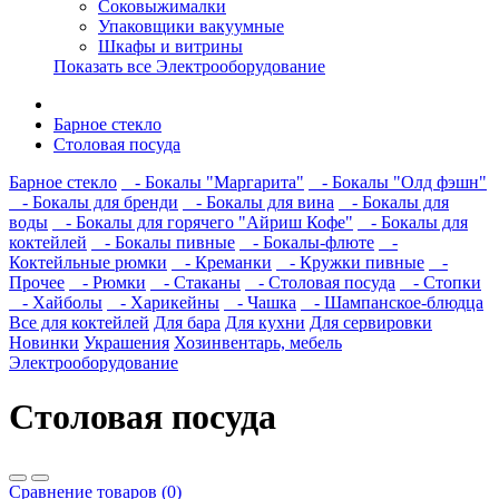
Соковыжималки
Упаковщики вакуумные
Шкафы и витрины
Показать все Электрооборудование
Барное стекло
Столовая посуда
Барное стекло
- Бокалы "Маргарита"
- Бокалы "Олд фэшн"
- Бокалы для бренди
- Бокалы для вина
- Бокалы для
воды
- Бокалы для горячего "Айриш Кофе"
- Бокалы для
коктейлей
- Бокалы пивные
- Бокалы-флюте
-
Коктейльные рюмки
- Креманки
- Кружки пивные
-
Прочее
- Рюмки
- Стаканы
- Столовая посуда
- Стопки
- Хайболы
- Харикейны
- Чашка
- Шампанское-блюдца
Все для коктейлей
Для бара
Для кухни
Для сервировки
Новинки
Украшения
Хозинвентарь, мебель
Электрооборудование
Столовая посуда
Сравнение товаров (0)