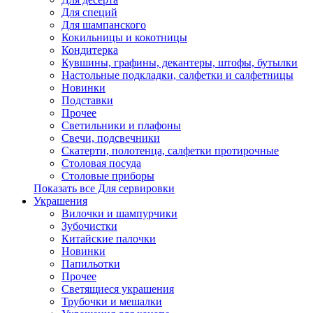
Для специй
Для шампанского
Кокильницы и кокотницы
Кондитерка
Кувшины, графины, декантеры, штофы, бутылки
Настольные подкладки, салфетки и салфетницы
Новинки
Подставки
Прочее
Светильники и плафоны
Свечи, подсвечники
Скатерти, полотенца, салфетки протирочные
Столовая посуда
Столовые приборы
Показать все Для сервировки
Украшения
Вилочки и шампурчики
Зубочистки
Китайские палочки
Новинки
Папильотки
Прочее
Светящиеся украшения
Трубочки и мешалки