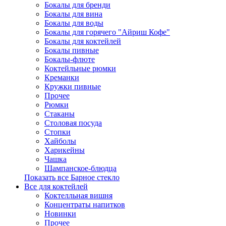
Бокалы для бренди
Бокалы для вина
Бокалы для воды
Бокалы для горячего "Айриш Кофе"
Бокалы для коктейлей
Бокалы пивные
Бокалы-флюте
Коктейльные рюмки
Креманки
Кружки пивные
Прочее
Рюмки
Стаканы
Столовая посуда
Стопки
Хайболы
Харикейны
Чашка
Шампанское-блюдца
Показать все Барное стекло
Все для коктейлей
Коктелльная вишня
Концентраты напитков
Новинки
Прочее