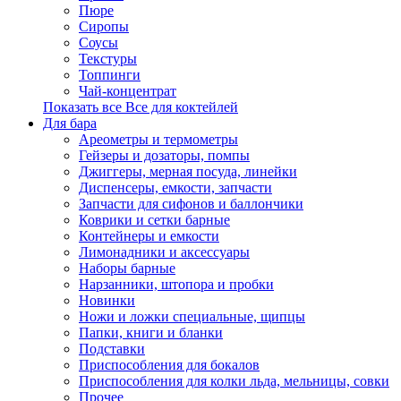
Пюре
Сиропы
Соусы
Текстуры
Топпинги
Чай-концентрат
Показать все Все для коктейлей
Для бара
Ареометры и термометры
Гейзеры и дозаторы, помпы
Джиггеры, мерная посуда, линейки
Диспенсеры, емкости, запчасти
Запчасти для сифонов и баллончики
Коврики и сетки барные
Контейнеры и емкости
Лимонадники и аксессуары
Наборы барные
Нарзанники, штопора и пробки
Новинки
Ножи и ложки специальные, щипцы
Папки, книги и бланки
Подставки
Приспособления для бокалов
Приспособления для колки льда, мельницы, совки
Прочее