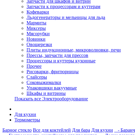
Запчасти для шкафов и витрин
Запчасти к процессорам и куттерам
Кофеварки
Льдогенераторы и мельницы для льда
Мармиты
Миксеры
Мясорубки
Новинки
Овощерезки
Плиты индукционные, микроволновки, печи
Прессы, запчасти для прессов
Процессоры и куттеры кухонные
Прочее
Рисоварки, фритюрницы
Слайсеры
Соковыжималки
Упаковщики вакуумные
Шкафы и витрины
Показать все Электрооборудование
Для кухни
Термометры
Барное стекло
Все для коктейлей
Для бара
Для кухни
- Баранч