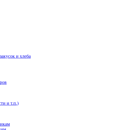
закусок и хлеба
оров
ти и т.п.)
никам
ним