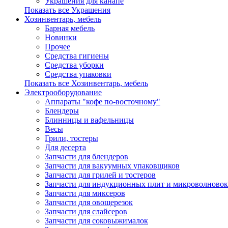
Украшения для канапе
Показать все Украшения
Хозинвентарь, мебель
Барная мебель
Новинки
Прочее
Средства гигиены
Средства уборки
Средства упаковки
Показать все Хозинвентарь, мебель
Электрооборудование
Аппараты "кофе по-восточному"
Блендеры
Блинницы и вафельницы
Весы
Грили, тостеры
Для десерта
Запчасти для блендеров
Запчасти для вакуумных упаковщиков
Запчасти для грилей и тостеров
Запчасти для индукционных плит и микроволновок
Запчасти для миксеров
Запчасти для овощерезок
Запчасти для слайсеров
Запчасти для соковыжималок