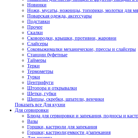
Новинки
Ножи, мусаты, ножницы, топорики, молотки для мя
Поварская одежда, аксессуары
Подставки
Прочее
Скалки
Сковородки, крышки, противни, жаровни
Слайсеры
Соковыжималки механические, прессы и слайсеры
Станции буфетные
Таймеры
Терки
Термометры
Турки
Центрифуги
Штопора и открывалки
Щетки, губки
Щипцы, скребки, шпатели, венчики
Показать все Для кухни
Для сервировки
Блюда для сервировки и запекания, подносы и каст
Вазы
Горшки, кастрюли для запекания
Горшки; кастрюли;емкости д/запекания
Для десерта