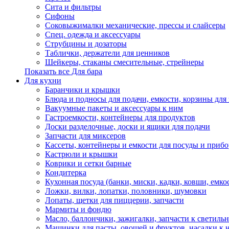
Сита и фильтры
Сифоны
Соковыжималки механические, прессы и слайсеры
Спец. одежда и аксессуары
Струбцины и дозаторы
Таблички, держатели для ценников
Шейкеры, стаканы смесительные, стрейнеры
Показать все Для бара
Для кухни
Баранчики и крышки
Блюда и подносы для подачи, емкости, корзины для 
Вакуумные пакеты и аксессуары к ним
Гастроемкости, контейнеры для продуктов
Доски разделочные, доски и ящики для подачи
Запчасти для миксеров
Кассеты, контейнеры и емкости для посуды и приб
Кастрюли и крышки
Коврики и сетки барные
Кондитерка
Кухонная посуда (банки, миски, кадки, ковши, емкос
Ложки, вилки, лопатки, половники, шумовки
Лопаты, щетки для пиццерии, запчасти
Мармиты и фондю
Масло, баллончики, зажигалки, запчасти к светиль
Машинки для пасты, овощей и фруктов, насадки к 