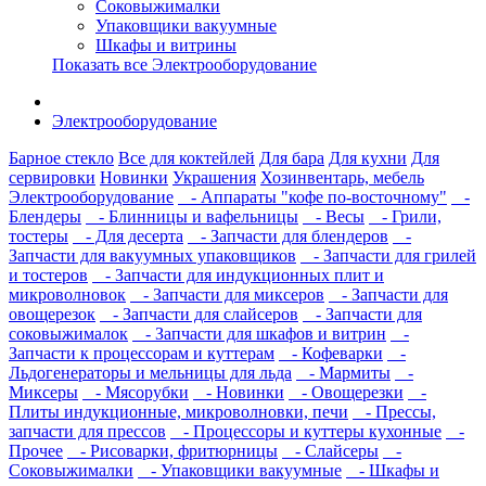
Соковыжималки
Упаковщики вакуумные
Шкафы и витрины
Показать все Электрооборудование
Электрооборудование
Барное стекло
Все для коктейлей
Для бара
Для кухни
Для
сервировки
Новинки
Украшения
Хозинвентарь, мебель
Электрооборудование
- Аппараты "кофе по-восточному"
-
Блендеры
- Блинницы и вафельницы
- Весы
- Грили,
тостеры
- Для десерта
- Запчасти для блендеров
-
Запчасти для вакуумных упаковщиков
- Запчасти для грилей
и тостеров
- Запчасти для индукционных плит и
микроволновок
- Запчасти для миксеров
- Запчасти для
овощерезок
- Запчасти для слайсеров
- Запчасти для
соковыжималок
- Запчасти для шкафов и витрин
-
Запчасти к процессорам и куттерам
- Кофеварки
-
Льдогенераторы и мельницы для льда
- Мармиты
-
Миксеры
- Мясорубки
- Новинки
- Овощерезки
-
Плиты индукционные, микроволновки, печи
- Прессы,
запчасти для прессов
- Процессоры и куттеры кухонные
-
Прочее
- Рисоварки, фритюрницы
- Слайсеры
-
Соковыжималки
- Упаковщики вакуумные
- Шкафы и