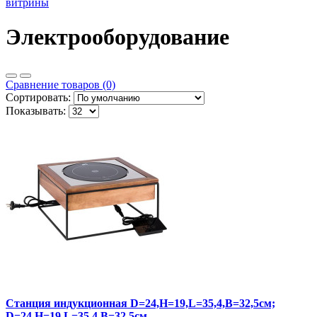
витрины
Электрооборудование
Сравнение товаров (0)
Сортировать:
Показывать:
Cтанция индукционная D=24,H=19,L=35,4,B=32,5см;
D=24,H=19,L=35,4,B=32,5см