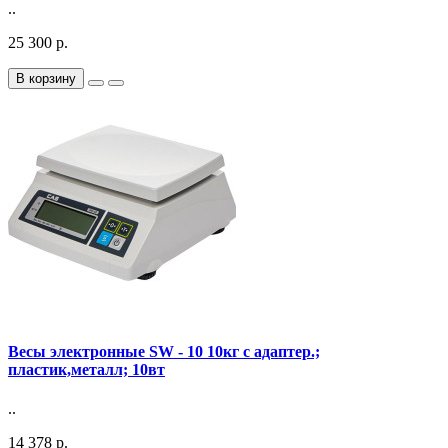
..
25 300 р.
В корзину
Весы электронные SW - 10 10кг с адаптер.;
пластик,металл; 10вт
..
14 378 р.