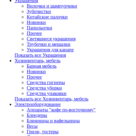
Украшения
Вилочки и шампурчики
Зубочистки
Китайские палочки
Новинки
Папильотки
Прочее
Светящиеся украшения
Трубочки и мешалки
Украшения для канапе
Показать все Украшения
Хозинвентарь, мебель
Барная мебель
Новинки
Прочее
Средства гигиены
Средства уборки
Средства упаковки
Показать все Хозинвентарь, мебель
Электрооборудование
Аппараты "кофе по-восточному"
Блендеры
Блинницы и вафельницы
Весы
Грили, тостеры