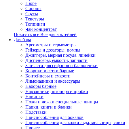
Пюре
Сиропы
Соусы
Текстуры
Топпинги
Чай-концентрат
Показать все Все для коктейлей
Для бара
Ареометры и термометры
Гейзеры и дозаторы, помпы
Джиггеры, мерная посуда, линейки
Диспенсеры, емкости, запчасти
Запчасти для сифонов и баллончики
Коврики и сетки барные
Контейнеры и емкости
Лимонадники и аксессуары
Наборы барные
Нарзанники, штопора и пробки
Новинки
Ножи и ложки специальные, щипцы
Папки, книги и бланки
Подставки
Приспособления для бокалов
Приспособления для колки льда, мельницы, совки
Прочее