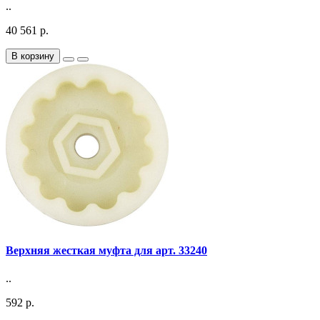
..
40 561 р.
В корзину
Верхняя жесткая муфта для арт. 33240
..
592 р.