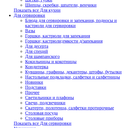
Щипцы, скребки, шпатели, венчики
Показать все Для кухни
Для сервировки
Блюда для сервировки и запекания, подносы и
кастрюли для сервировки
Вазы
Горшки, кастрюли для запекания
Горшки; кастрюли;емкости д/запекания
Для десерта
Для специй
Для шампанского
Кокильницы и кокотницы
Кондитерка
Кувшины, графины, декантеры, штофы, бутылки
Настольные подкладки, салфетки и салфетницы
Новинки
Подставки
Прочее
Светильники и плафоны
Свечи, подсвечники
Скатерти, полотенца, салфетки протирочные
Столовая посуда
Столовые приборы
Показать все Для сервировки