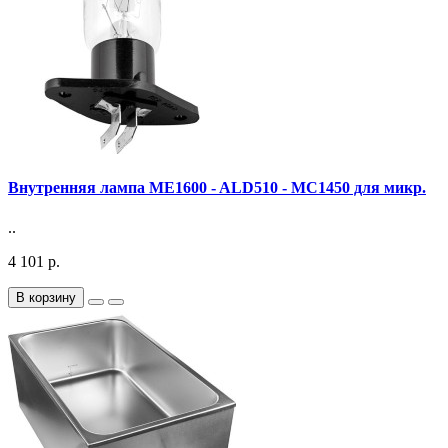
Внутренняя лампа ME1600 - ALD510 - MC1450 для микр.
..
4 101 р.
В корзину