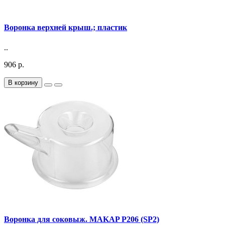
Воронка верхней крыш.; пластик
..
906 р.
В корзину
Воронка для соковыж. MAKAP P206 (SP2)