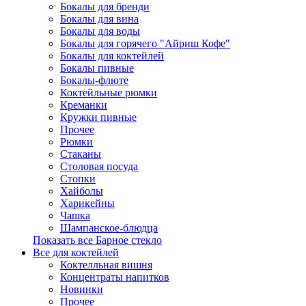
Бокалы для бренди
Бокалы для вина
Бокалы для воды
Бокалы для горячего "Айриш Кофе"
Бокалы для коктейлей
Бокалы пивные
Бокалы-флюте
Коктейльные рюмки
Креманки
Кружки пивные
Прочее
Рюмки
Стаканы
Столовая посуда
Стопки
Хайболы
Харикейны
Чашка
Шампанское-блюдца
Показать все Барное стекло
Все для коктейлей
Коктелльная вишня
Концентраты напитков
Новинки
Прочее