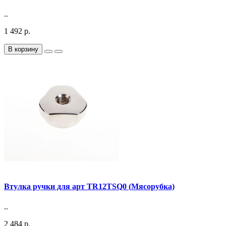
..
1 492 р.
В корзину
Втулка ручки для арт TR12TSQ0 (Мясорубка)
..
2 484 р.