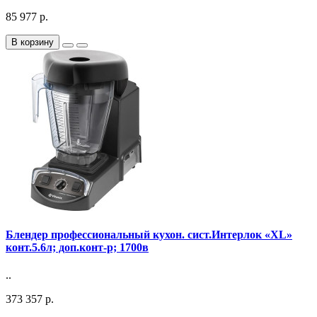
85 977 р.
В корзину
Блендер профессиональный кухон. сист.Интерлок «XL»
конт.5.6л; доп.конт-р; 1700в
..
373 357 р.