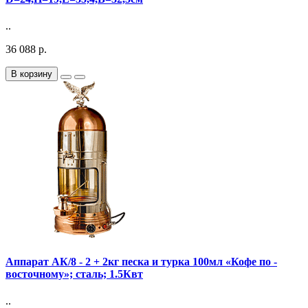
..
36 088 р.
В корзину
Аппарат АК/8 - 2 + 2кг песка и турка 100мл «Кофе по -
восточному»; сталь; 1.5Квт
..