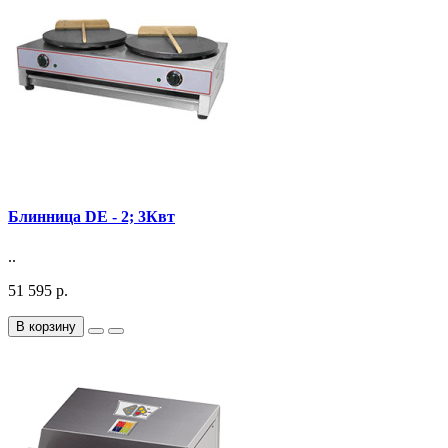
Блинница DE - 2; 3Квт
..
51 595 р.
В корзину