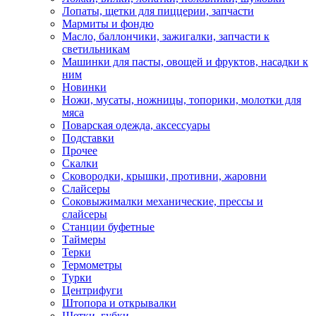
Лопаты, щетки для пиццерии, запчасти
Мармиты и фондю
Масло, баллончики, зажигалки, запчасти к
светильникам
Машинки для пасты, овощей и фруктов, насадки к
ним
Новинки
Ножи, мусаты, ножницы, топорики, молотки для
мяса
Поварская одежда, аксессуары
Подставки
Прочее
Скалки
Сковородки, крышки, противни, жаровни
Слайсеры
Соковыжималки механические, прессы и
слайсеры
Станции буфетные
Таймеры
Терки
Термометры
Турки
Центрифуги
Штопора и открывалки
Щетки, губки