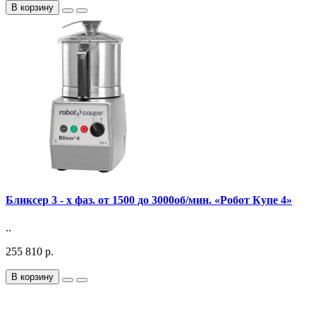
В корзину
Бликсер 3 - х фаз. от 1500 до 3000об/мин. «Робот Купе 4»
..
255 810 р.
В корзину