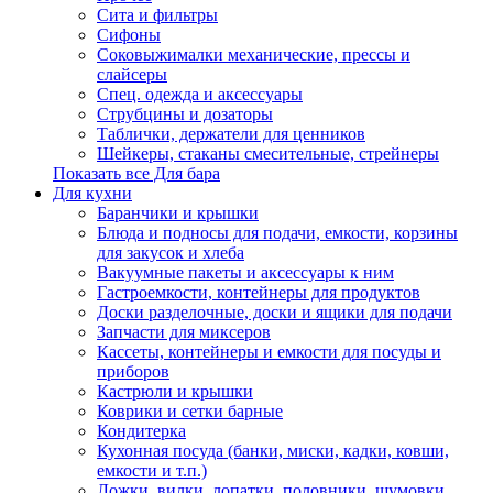
Сита и фильтры
Сифоны
Соковыжималки механические, прессы и
слайсеры
Спец. одежда и аксессуары
Струбцины и дозаторы
Таблички, держатели для ценников
Шейкеры, стаканы смесительные, стрейнеры
Показать все Для бара
Для кухни
Баранчики и крышки
Блюда и подносы для подачи, емкости, корзины
для закусок и хлеба
Вакуумные пакеты и аксессуары к ним
Гастроемкости, контейнеры для продуктов
Доски разделочные, доски и ящики для подачи
Запчасти для миксеров
Кассеты, контейнеры и емкости для посуды и
приборов
Кастрюли и крышки
Коврики и сетки барные
Кондитерка
Кухонная посуда (банки, миски, кадки, ковши,
емкости и т.п.)
Ложки, вилки, лопатки, половники, шумовки