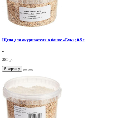
Щепа для окуривателя в банке «Бук»; 0.5л
..
385 р.
В корзину