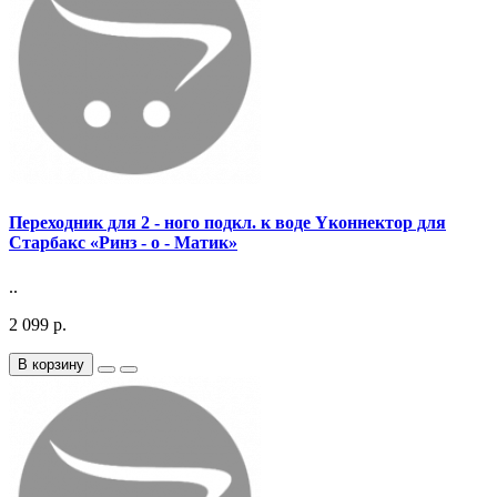
Переходник для 2 - ного подкл. к воде Yконнектор для
Старбакс «Ринз - о - Матик»
..
2 099 р.
В корзину