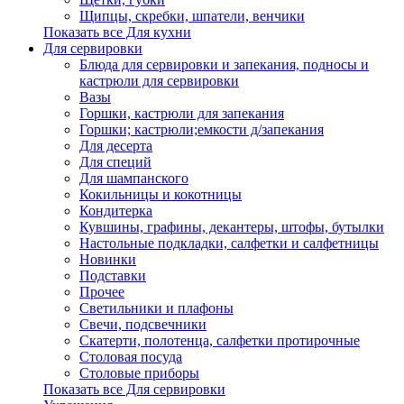
Щипцы, скребки, шпатели, венчики
Показать все Для кухни
Для сервировки
Блюда для сервировки и запекания, подносы и
кастрюли для сервировки
Вазы
Горшки, кастрюли для запекания
Горшки; кастрюли;емкости д/запекания
Для десерта
Для специй
Для шампанского
Кокильницы и кокотницы
Кондитерка
Кувшины, графины, декантеры, штофы, бутылки
Настольные подкладки, салфетки и салфетницы
Новинки
Подставки
Прочее
Светильники и плафоны
Свечи, подсвечники
Скатерти, полотенца, салфетки протирочные
Столовая посуда
Столовые приборы
Показать все Для сервировки