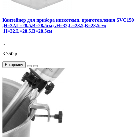
Контейнер для прибора низкотемп. приготовления SVC150
,H=32,L=28,5,B=28,5см; ,H=32,L=28,5,B=28,5см;
,H=32,L=28,5,B=28,5см
..
3 350 р.
В корзину