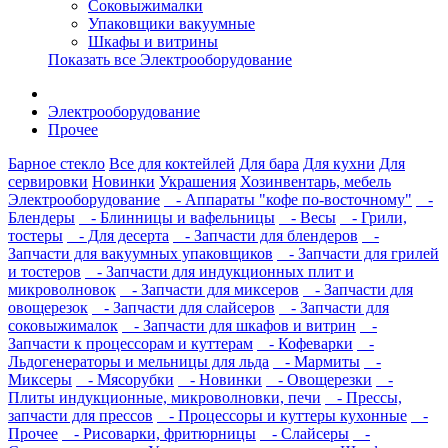
Соковыжималки
Упаковщики вакуумные
Шкафы и витрины
Показать все Электрооборудование
Электрооборудование
Прочее
Барное стекло
Все для коктейлей
Для бара
Для кухни
Для
сервировки
Новинки
Украшения
Хозинвентарь, мебель
Электрооборудование
- Аппараты "кофе по-восточному"
-
Блендеры
- Блинницы и вафельницы
- Весы
- Грили,
тостеры
- Для десерта
- Запчасти для блендеров
-
Запчасти для вакуумных упаковщиков
- Запчасти для грилей
и тостеров
- Запчасти для индукционных плит и
микроволновок
- Запчасти для миксеров
- Запчасти для
овощерезок
- Запчасти для слайсеров
- Запчасти для
соковыжималок
- Запчасти для шкафов и витрин
-
Запчасти к процессорам и куттерам
- Кофеварки
-
Льдогенераторы и мельницы для льда
- Мармиты
-
Миксеры
- Мясорубки
- Новинки
- Овощерезки
-
Плиты индукционные, микроволновки, печи
- Прессы,
запчасти для прессов
- Процессоры и куттеры кухонные
-
Прочее
- Рисоварки, фритюрницы
- Слайсеры
-