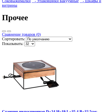
Соковыжималки
- Упаковщики вакуумные
- Шкафы и
витрины
Прочее
Сравнение товаров (0)
Сортировать:
Показывать:
Cтанция индукционная D=24,H=19,L=35,4,B=32,5см;