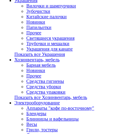
Украшения
Вилочки и шампурчики
Зубочистки
Китайские палочки
Новинки
Папильотки
Прочее
Светящиеся украшения
Трубочки и мешалки
Украшения для канапе
Показать все Украшения
Хозинвентарь, мебель
Барная мебель
Новинки
Прочее
Средства гигиены
Средства уборки
Средства упаковки
Показать все Хозинвентарь, мебель
Электрооборудование
Аппараты "кофе по-восточному"
Блендеры
Блинницы и вафельницы
Весы
Грили, тостеры