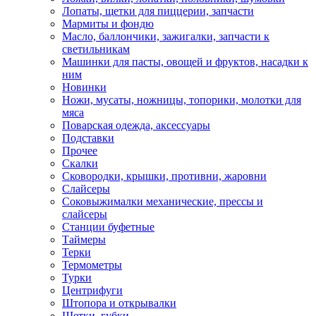
Лопаты, щетки для пиццерии, запчасти
Мармиты и фондю
Масло, баллончики, зажигалки, запчасти к
светильникам
Машинки для пасты, овощей и фруктов, насадки к
ним
Новинки
Ножи, мусаты, ножницы, топорики, молотки для
мяса
Поварская одежда, аксессуары
Подставки
Прочее
Скалки
Сковородки, крышки, противни, жаровни
Слайсеры
Соковыжималки механические, прессы и
слайсеры
Станции буфетные
Таймеры
Терки
Термометры
Турки
Центрифуги
Штопора и открывалки
Щетки, губки