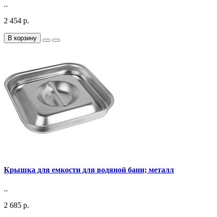
..
2 454 р.
В корзину
Крышка для емкости для водяной бани; металл
..
2 685 р.