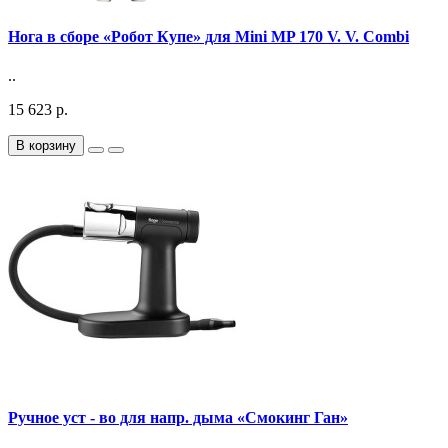
Нога в сборе «Робот Купе» для Mini MP 170 V. V. Combi
..
15 623 р.
В корзину
Ручное уст - во для напр. дыма «Смокинг Ган»