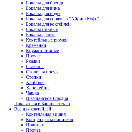
Бокалы для бренди
Бокалы для вина
Бокалы для воды
Бокалы для горячего "Айриш Кофе"
Бокалы для коктейлей
Бокалы пивные
Бокалы-флюте
Коктейльные рюмки
Креманки
Кружки пивные
Прочее
Рюмки
Стаканы
Столовая посуда
Стопки
Хайболы
Харикейны
Чашка
Шампанское-блюдца
Показать все Барное стекло
Все для коктейлей
Коктелльная вишня
Концентраты напитков
Новинки
Прочее