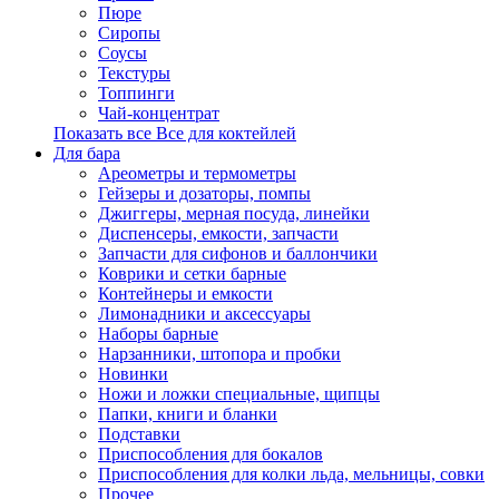
Пюре
Сиропы
Соусы
Текстуры
Топпинги
Чай-концентрат
Показать все Все для коктейлей
Для бара
Ареометры и термометры
Гейзеры и дозаторы, помпы
Джиггеры, мерная посуда, линейки
Диспенсеры, емкости, запчасти
Запчасти для сифонов и баллончики
Коврики и сетки барные
Контейнеры и емкости
Лимонадники и аксессуары
Наборы барные
Нарзанники, штопора и пробки
Новинки
Ножи и ложки специальные, щипцы
Папки, книги и бланки
Подставки
Приспособления для бокалов
Приспособления для колки льда, мельницы, совки
Прочее