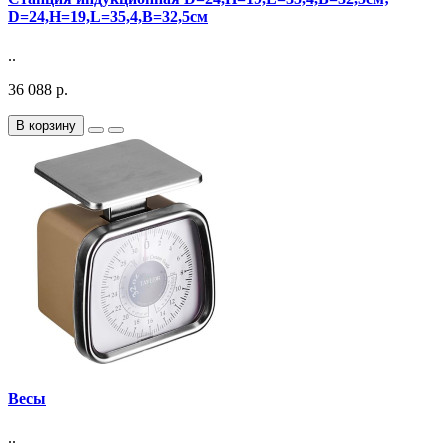
D=24,H=19,L=35,4,B=32,5см
..
36 088 р.
В корзину
Весы
..