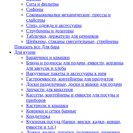
Сита и фильтры
Сифоны
Соковыжималки механические, прессы и
слайсеры
Спец. одежда и аксессуары
Струбцины и дозаторы
Таблички, держатели для ценников
Шейкеры, стаканы смесительные, стрейнеры
Показать все Для бара
Для кухни
Баранчики и крышки
Блюда и подносы для подачи, емкости, корзины
для закусок и хлеба
Вакуумные пакеты и аксессуары к ним
Гастроемкости, контейнеры для продуктов
Доски разделочные, доски и ящики для подачи
Запчасти для миксеров
Кассеты, контейнеры и емкости для посуды и
приборов
Кастрюли и крышки
Коврики и сетки барные
Кондитерка
Кухонная посуда (банки, миски, кадки, ковши,
емкости и т.п.)
Ложки, вилки, лопатки, половники, шумовки