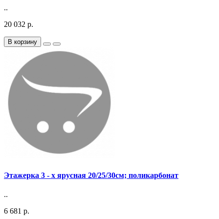
..
20 032 р.
В корзину
Этажерка 3 - х ярусная 20/25/30см; поликарбонат
..
6 681 р.