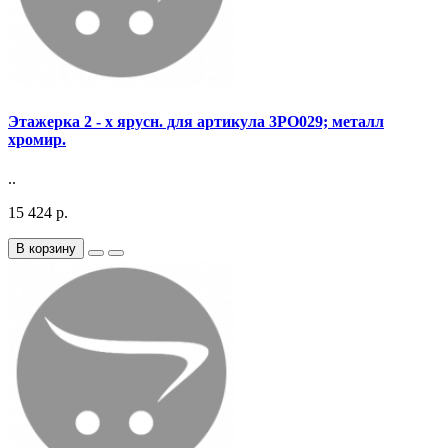
Этажерка 2 - х ярусн. для артикула 3PO029; металл
хромир.
..
15 424 р.
В корзину