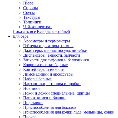
Пюре
Сиропы
Соусы
Текстуры
Топпинги
Чай-концентрат
Показать все Все для коктейлей
Для бара
Ареометры и термометры
Гейзеры и дозаторы, помпы
Джиггеры, мерная посуда, линейки
Диспенсеры, емкости, запчасти
Запчасти для сифонов и баллончики
Коврики и сетки барные
Контейнеры и емкости
Лимонадники и аксессуары
Наборы барные
Нарзанники, штопора и пробки
Новинки
Ножи и ложки специальные, щипцы
Папки, книги и бланки
Подставки
Приспособления для бокалов
Приспособления для колки льда, мельницы, совки
Прочее