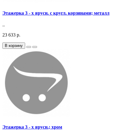
Этажерка 3 - х ярусн. с кругл. корзинами; металл
..
23 633 р.
В корзину
Этажерка 3 - х ярусн.; хром