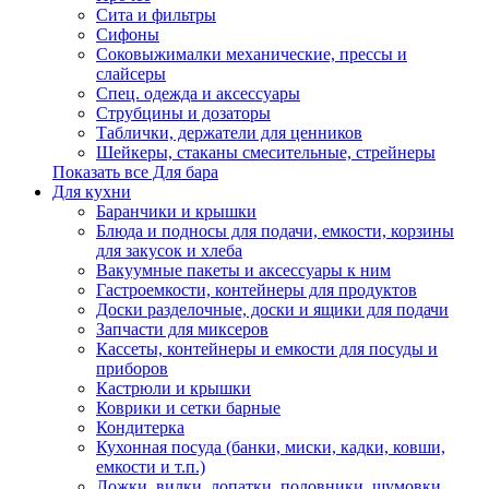
Сита и фильтры
Сифоны
Соковыжималки механические, прессы и
слайсеры
Спец. одежда и аксессуары
Струбцины и дозаторы
Таблички, держатели для ценников
Шейкеры, стаканы смесительные, стрейнеры
Показать все Для бара
Для кухни
Баранчики и крышки
Блюда и подносы для подачи, емкости, корзины
для закусок и хлеба
Вакуумные пакеты и аксессуары к ним
Гастроемкости, контейнеры для продуктов
Доски разделочные, доски и ящики для подачи
Запчасти для миксеров
Кассеты, контейнеры и емкости для посуды и
приборов
Кастрюли и крышки
Коврики и сетки барные
Кондитерка
Кухонная посуда (банки, миски, кадки, ковши,
емкости и т.п.)
Ложки, вилки, лопатки, половники, шумовки