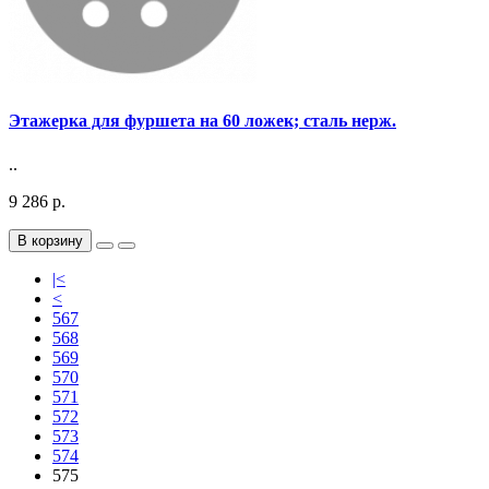
Этажерка для фуршета на 60 ложек; сталь нерж.
..
9 286 р.
В корзину
|<
<
567
568
569
570
571
572
573
574
575