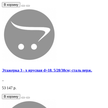
В корзину
Этажерка 3 - х ярусная d=18. 5/28/38см; сталь нерж.
..
53 147 р.
В корзину