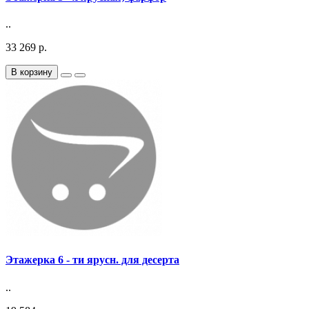
..
33 269 р.
В корзину
Этажерка 6 - ти ярусн. для десерта
..