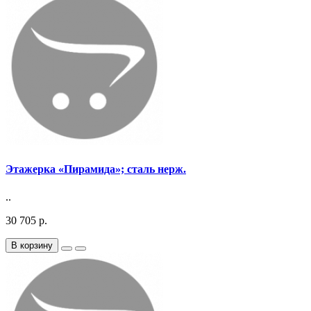
Этажерка «Пирамида»; сталь нерж.
..
30 705 р.
В корзину