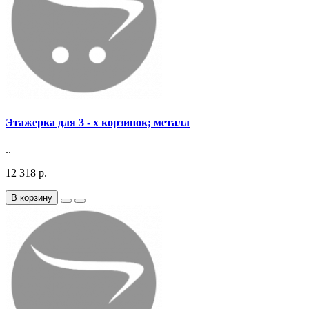
Этажерка для 3 - х корзинок; металл
..
12 318 р.
В корзину