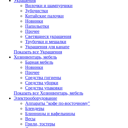
Украшения
Вилочки и шампурчики
Зубочистки
Китайские палочки
Новинки
Папильотки
Прочее
Светящиеся украшения
Трубочки и мешалки
Украшения для канапе
Показать все Украшения
Хозинвентарь, мебель
Барная мебель
Новинки
Прочее
Средства гигиены
Средства уборки
Средства упаковки
Показать все Хозинвентарь, мебель
Электрооборудование
Аппараты "кофе по-восточному"
Блендеры
Блинницы и вафельницы
Весы
Грили, тостеры