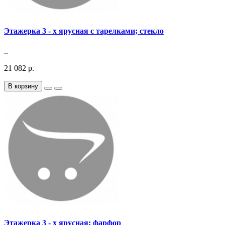
Этажерка 3 - х ярусная с тарелками; стекло
..
21 082 р.
В корзину
Этажерка 3 - х ярусная; фарфор