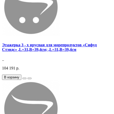
Этажерка 3 - х ярусная для морепродуктов «Сифуд
Стэндс» ,L=31,B=39,4см; ,L=31,B=39,4см
..
104 191 р.
В корзину