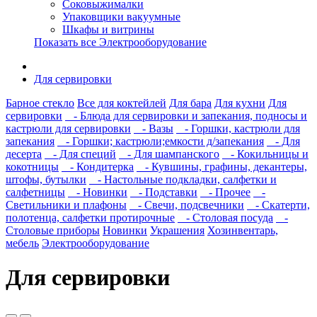
Соковыжималки
Упаковщики вакуумные
Шкафы и витрины
Показать все Электрооборудование
Для сервировки
Барное стекло
Все для коктейлей
Для бара
Для кухни
Для
сервировки
- Блюда для сервировки и запекания, подносы и
кастрюли для сервировки
- Вазы
- Горшки, кастрюли для
запекания
- Горшки; кастрюли;емкости д/запекания
- Для
десерта
- Для специй
- Для шампанского
- Кокильницы и
кокотницы
- Кондитерка
- Кувшины, графины, декантеры,
штофы, бутылки
- Настольные подкладки, салфетки и
салфетницы
- Новинки
- Подставки
- Прочее
-
Светильники и плафоны
- Свечи, подсвечники
- Скатерти,
полотенца, салфетки протирочные
- Столовая посуда
-
Столовые приборы
Новинки
Украшения
Хозинвентарь,
мебель
Электрооборудование
Для сервировки