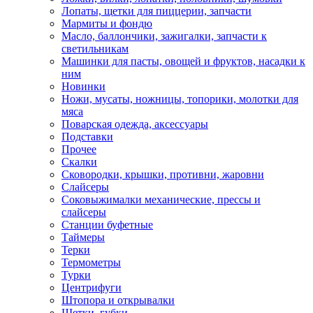
Лопаты, щетки для пиццерии, запчасти
Мармиты и фондю
Масло, баллончики, зажигалки, запчасти к
светильникам
Машинки для пасты, овощей и фруктов, насадки к
ним
Новинки
Ножи, мусаты, ножницы, топорики, молотки для
мяса
Поварская одежда, аксессуары
Подставки
Прочее
Скалки
Сковородки, крышки, противни, жаровни
Слайсеры
Соковыжималки механические, прессы и
слайсеры
Станции буфетные
Таймеры
Терки
Термометры
Турки
Центрифуги
Штопора и открывалки
Щетки, губки