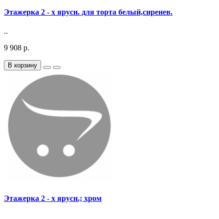
Этажерка 2 - х ярусн. для торта белый,сиренев.
..
9 908 р.
В корзину
Этажерка 2 - х ярусн.; хром
..