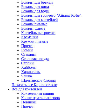
Бокалы для бренди
Бокалы для вина
Бокалы для воды
Бокалы для горячего "Айриш Кофе"
Бокалы для коктейлей
Бокалы пивные
Бокалы-флюте
Коктейльные рюмки
Креманки
Кружки пивные
Прочее
Рюмки
Стаканы
Столовая посуда
Стопки
Хайболы
Харикейны
Чашка
Шампанское-блюдца
Показать все Барное стекло
Все для коктейлей
Коктелльная вишня
Концентраты напитков
Новинки
Прочее