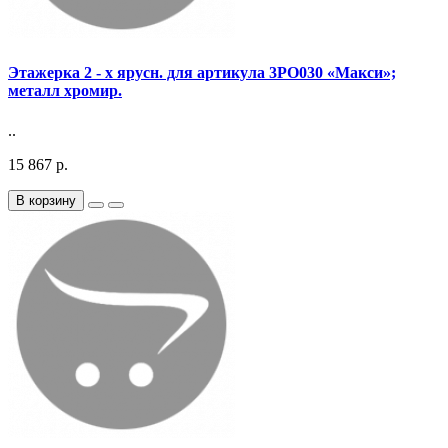
Этажерка 2 - х ярусн. для артикула 3PO030 «Макси»;
металл хромир.
..
15 867 р.
В корзину