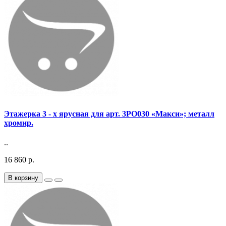
Этажерка 3 - х ярусная для арт. 3PO030 «Макси»; металл
хромир.
..
16 860 р.
В корзину