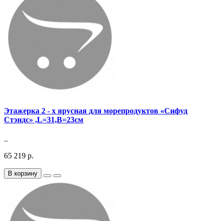
Этажерка 2 - х ярусная для морепродуктов «Сифуд
Стэндс» ,L=31,B=23см
..
65 219 р.
В корзину