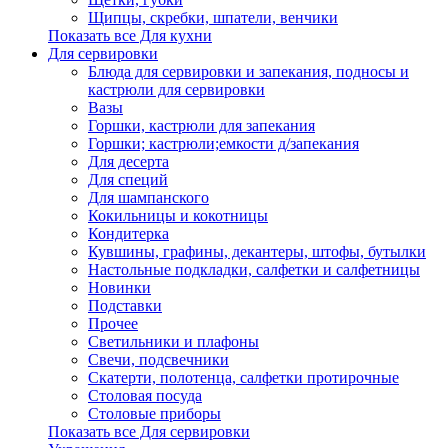
Щипцы, скребки, шпатели, венчики
Показать все Для кухни
Для сервировки
Блюда для сервировки и запекания, подносы и
кастрюли для сервировки
Вазы
Горшки, кастрюли для запекания
Горшки; кастрюли;емкости д/запекания
Для десерта
Для специй
Для шампанского
Кокильницы и кокотницы
Кондитерка
Кувшины, графины, декантеры, штофы, бутылки
Настольные подкладки, салфетки и салфетницы
Новинки
Подставки
Прочее
Светильники и плафоны
Свечи, подсвечники
Скатерти, полотенца, салфетки протирочные
Столовая посуда
Столовые приборы
Показать все Для сервировки