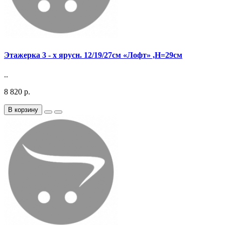
Этажерка 3 - х ярусн. 12/19/27см «Лофт» ,H=29см
..
8 820 р.
В корзину