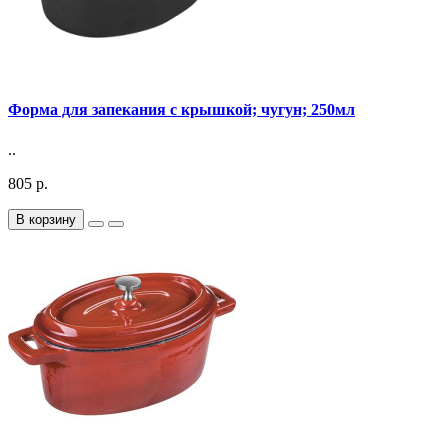
Форма для запекания с крышкой; чугун; 250мл
..
805 р.
В корзину