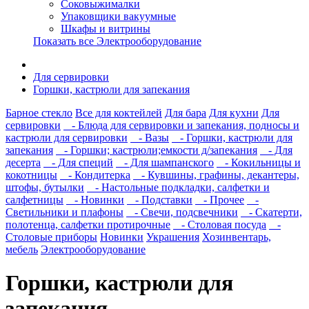
Соковыжималки
Упаковщики вакуумные
Шкафы и витрины
Показать все Электрооборудование
Для сервировки
Горшки, кастрюли для запекания
Барное стекло
Все для коктейлей
Для бара
Для кухни
Для
сервировки
- Блюда для сервировки и запекания, подносы и
кастрюли для сервировки
- Вазы
- Горшки, кастрюли для
запекания
- Горшки; кастрюли;емкости д/запекания
- Для
десерта
- Для специй
- Для шампанского
- Кокильницы и
кокотницы
- Кондитерка
- Кувшины, графины, декантеры,
штофы, бутылки
- Настольные подкладки, салфетки и
салфетницы
- Новинки
- Подставки
- Прочее
-
Светильники и плафоны
- Свечи, подсвечники
- Скатерти,
полотенца, салфетки протирочные
- Столовая посуда
-
Столовые приборы
Новинки
Украшения
Хозинвентарь,
мебель
Электрооборудование
Горшки, кастрюли для
запекания