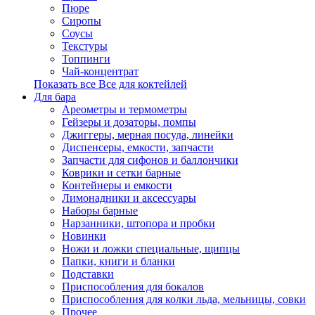
Пюре
Сиропы
Соусы
Текстуры
Топпинги
Чай-концентрат
Показать все Все для коктейлей
Для бара
Ареометры и термометры
Гейзеры и дозаторы, помпы
Джиггеры, мерная посуда, линейки
Диспенсеры, емкости, запчасти
Запчасти для сифонов и баллончики
Коврики и сетки барные
Контейнеры и емкости
Лимонадники и аксессуары
Наборы барные
Нарзанники, штопора и пробки
Новинки
Ножи и ложки специальные, щипцы
Папки, книги и бланки
Подставки
Приспособления для бокалов
Приспособления для колки льда, мельницы, совки
Прочее