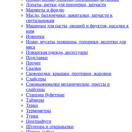
Лопаты, щетки для пиццерии, запчасти
Мармиты и фондю
Масло, баллончики, зажигалки, запчасти к
светильникам
Машинки для пасты, овощей и фруктов, насадки к
ним
Новинки
Ножи, мусаты, ножницы, топорики, молотки для
мяса
Поварская одежда, аксессуары
Подставки
Прочее
Скалки
Сковородки, крышки, противни, жаровни
Слайсеры
Соковыжималки механические, прессы и
слайсеры
Станции буфетные
Таймеры
Терки
Термометры
Турки
Центрифуги
Штопора и открывалки
Щетки, губки