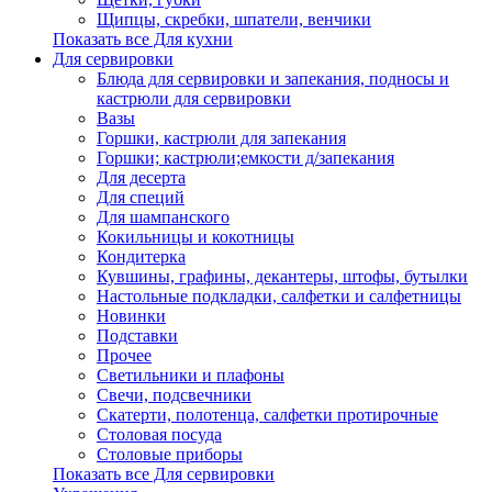
Щипцы, скребки, шпатели, венчики
Показать все Для кухни
Для сервировки
Блюда для сервировки и запекания, подносы и
кастрюли для сервировки
Вазы
Горшки, кастрюли для запекания
Горшки; кастрюли;емкости д/запекания
Для десерта
Для специй
Для шампанского
Кокильницы и кокотницы
Кондитерка
Кувшины, графины, декантеры, штофы, бутылки
Настольные подкладки, салфетки и салфетницы
Новинки
Подставки
Прочее
Светильники и плафоны
Свечи, подсвечники
Скатерти, полотенца, салфетки протирочные
Столовая посуда
Столовые приборы
Показать все Для сервировки