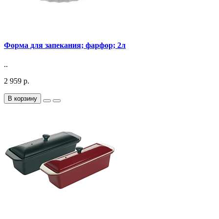
Форма для запекания; фарфор; 2л
..
2 959 р.
В корзину