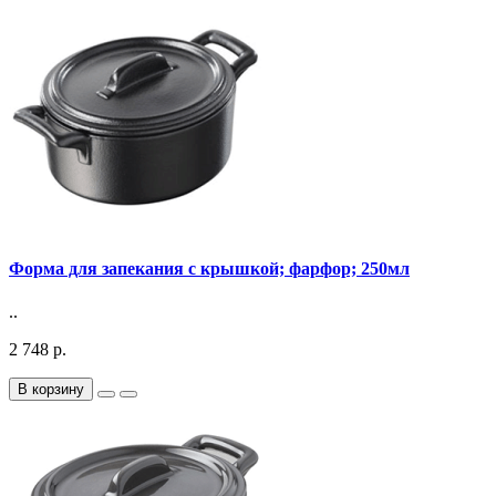
Форма для запекания с крышкой; фарфор; 250мл
..
2 748 р.
В корзину