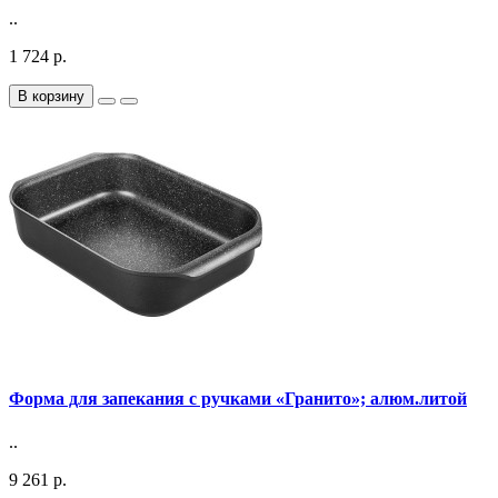
..
1 724 р.
В корзину
Форма для запекания с ручками «Гранито»; алюм.литой
..
9 261 р.