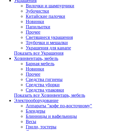
Украшения
Вилочки и шампурчики
Зубочистки
Китайские палочки
Новинки
Папильотки
Прочее
Светящиеся украшения
Трубочки и мешалки
Украшения для канапе
Показать все Украшения
Хозинвентарь, мебель
Барная мебель
Новинки
Прочее
Средства гигиены
Средства уборки
Средства упаковки
Показать все Хозинвентарь, мебель
Электрооборудование
Аппараты "кофе по-восточному"
Блендеры
Блинницы и вафельницы
Весы
Грили, тостеры