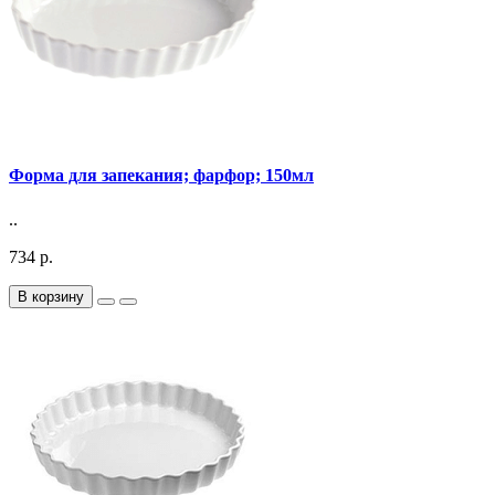
Форма для запекания; фарфор; 150мл
..
734 р.
В корзину