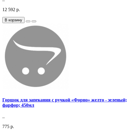
12 592 р.
В корзину
Горшок для запекания с ручкой «Форно» желто - зеленый;
фарфор; 450мл
..
775 р.