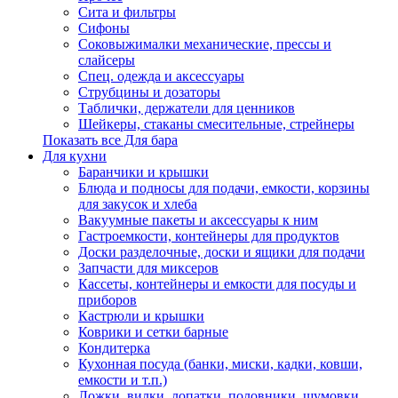
Сита и фильтры
Сифоны
Соковыжималки механические, прессы и
слайсеры
Спец. одежда и аксессуары
Струбцины и дозаторы
Таблички, держатели для ценников
Шейкеры, стаканы смесительные, стрейнеры
Показать все Для бара
Для кухни
Баранчики и крышки
Блюда и подносы для подачи, емкости, корзины
для закусок и хлеба
Вакуумные пакеты и аксессуары к ним
Гастроемкости, контейнеры для продуктов
Доски разделочные, доски и ящики для подачи
Запчасти для миксеров
Кассеты, контейнеры и емкости для посуды и
приборов
Кастрюли и крышки
Коврики и сетки барные
Кондитерка
Кухонная посуда (банки, миски, кадки, ковши,
емкости и т.п.)
Ложки, вилки, лопатки, половники, шумовки