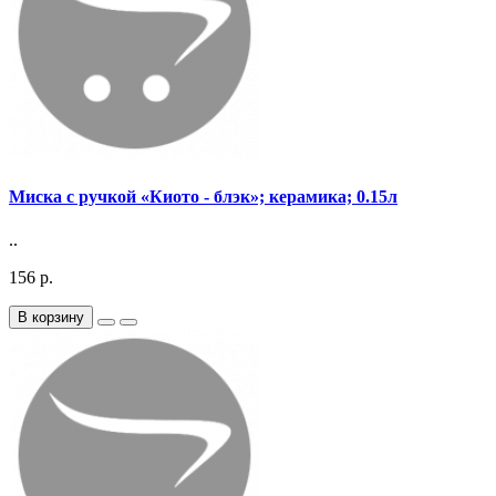
Миска с ручкой «Киото - блэк»; керамика; 0.15л
..
156 р.
В корзину