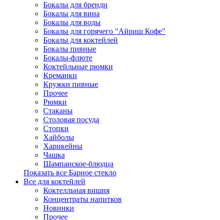
Бокалы для бренди
Бокалы для вина
Бокалы для воды
Бокалы для горячего "Айриш Кофе"
Бокалы для коктейлей
Бокалы пивные
Бокалы-флюте
Коктейльные рюмки
Креманки
Кружки пивные
Прочее
Рюмки
Стаканы
Столовая посуда
Стопки
Хайболы
Харикейны
Чашка
Шампанское-блюдца
Показать все Барное стекло
Все для коктейлей
Коктелльная вишня
Концентраты напитков
Новинки
Прочее