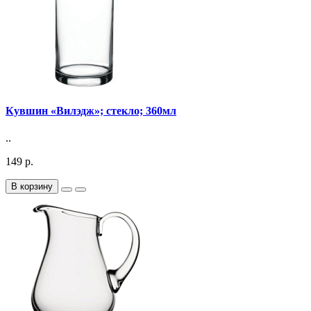
Кувшин «Вилэдж»; стекло; 360мл
..
149 р.
В корзину