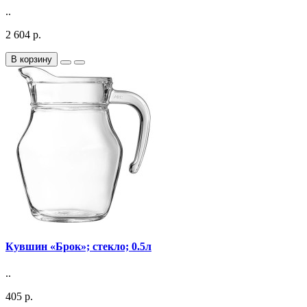
..
2 604 р.
В корзину
Кувшин «Брок»; стекло; 0.5л
..
405 р.