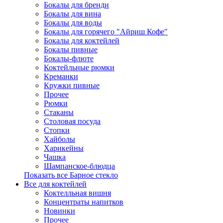
Бокалы для бренди
Бокалы для вина
Бокалы для воды
Бокалы для горячего "Айриш Кофе"
Бокалы для коктейлей
Бокалы пивные
Бокалы-флюте
Коктейльные рюмки
Креманки
Кружки пивные
Прочее
Рюмки
Стаканы
Столовая посуда
Стопки
Хайболы
Харикейны
Чашка
Шампанское-блюдца
Показать все Барное стекло
Все для коктейлей
Коктелльная вишня
Концентраты напитков
Новинки
Прочее