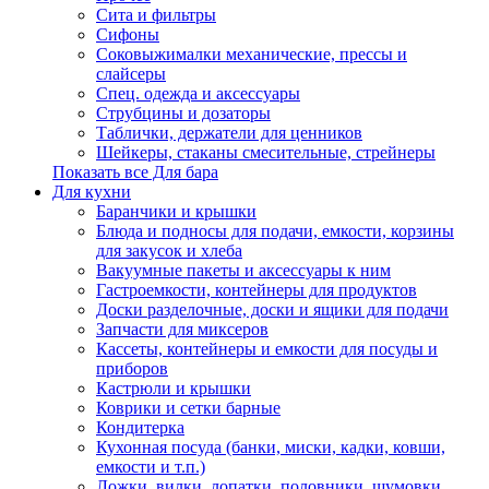
Сита и фильтры
Сифоны
Соковыжималки механические, прессы и
слайсеры
Спец. одежда и аксессуары
Струбцины и дозаторы
Таблички, держатели для ценников
Шейкеры, стаканы смесительные, стрейнеры
Показать все Для бара
Для кухни
Баранчики и крышки
Блюда и подносы для подачи, емкости, корзины
для закусок и хлеба
Вакуумные пакеты и аксессуары к ним
Гастроемкости, контейнеры для продуктов
Доски разделочные, доски и ящики для подачи
Запчасти для миксеров
Кассеты, контейнеры и емкости для посуды и
приборов
Кастрюли и крышки
Коврики и сетки барные
Кондитерка
Кухонная посуда (банки, миски, кадки, ковши,
емкости и т.п.)
Ложки, вилки, лопатки, половники, шумовки