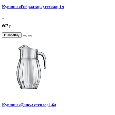
Кувшин «Гибралтар»; стекло; 1л
..
607 р.
В корзину
Кувшин «Данс»; стекло; 1.6л
..