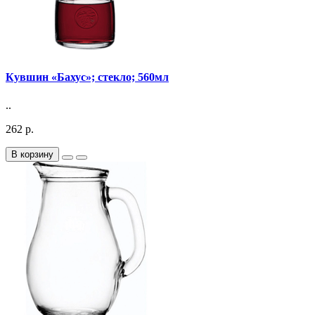
Кувшин «Бахус»; стекло; 560мл
..
262 р.
В корзину