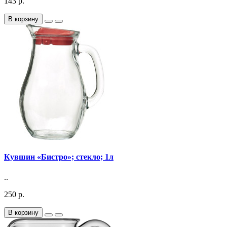
143 р.
В корзину
Кувшин «Бистро»; стекло; 1л
..
250 р.
В корзину