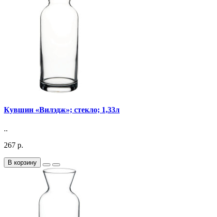
Кувшин «Вилэдж»; стекло; 1,33л
..
267 р.
В корзину