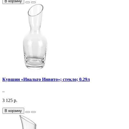
В корзину
Кувшин «Инальто Инвито»; стекло; 0.29л
..
3 125 р.
В корзину