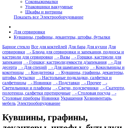
Соковыжималки
Упаковщики вакуумные
Шкафы и витрины
Показать все Электрооборудование
Для сервировки
Кувшины, графины, декантеры, штофы, бутылки
Барное стекло
Все для коктейлей
Для бара
Для кухни
Для
сервировки
- Блюда для сервировки и запекания, подносы и
кастрюли для сервировки
- Вазы
- Горшки, кастрюли для
запекания
- Горшки; кастрюли;емкости д/запекания
- Для
десерта
- Для специй
- Для шампанского
- Кокильницы и
кокотницы
- Кондитерка
- Кувшины, графины, декантеры,
штофы, бутылки
- Настольные подкладки, салфетки и
салфетницы
- Новинки
- Подставки
- Прочее
-
Светильники и плафоны
- Свечи, подсвечники
- Скатерти,
полотенца, салфетки протирочные
- Столовая посуда
-
Столовые приборы
Новинки
Украшения
Хозинвентарь,
мебель
Электрооборудование
Кувшины, графины,
декантеры, штофы, бутылки