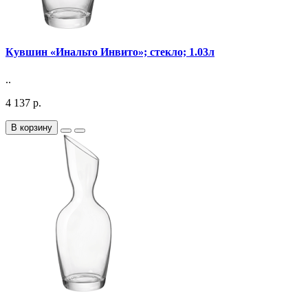
Кувшин «Инальто Инвито»; стекло; 1.03л
..
4 137 р.
В корзину