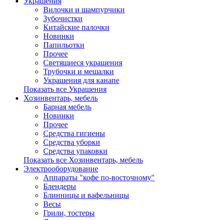
Украшения
Вилочки и шампурчики
Зубочистки
Китайские палочки
Новинки
Папильотки
Прочее
Светящиеся украшения
Трубочки и мешалки
Украшения для канапе
Показать все Украшения
Хозинвентарь, мебель
Барная мебель
Новинки
Прочее
Средства гигиены
Средства уборки
Средства упаковки
Показать все Хозинвентарь, мебель
Электрооборудование
Аппараты "кофе по-восточному"
Блендеры
Блинницы и вафельницы
Весы
Грили, тостеры