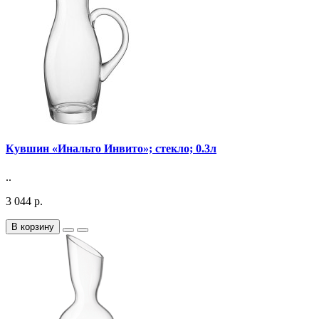
Кувшин «Инальто Инвито»; стекло; 0.3л
..
3 044 р.
В корзину