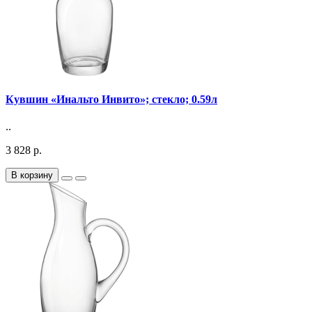
Кувшин «Инальто Инвито»; стекло; 0.59л
..
3 828 р.
В корзину