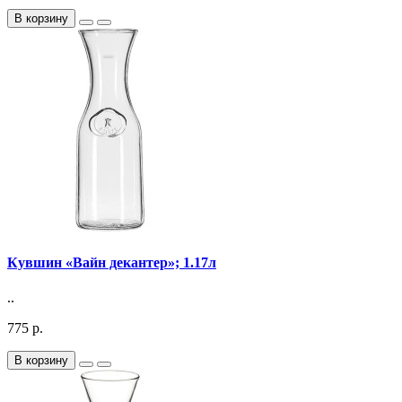
В корзину
Кувшин «Вайн декантер»; 1.17л
..
775 р.
В корзину