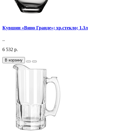
Кувшин «Вино Гранде»; хр.стекло; 1.3л
..
6 532 р.
В корзину