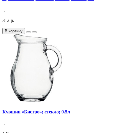
..
312 р.
В корзину
Кувшин «Бистро»; стекло; 0.5л
..