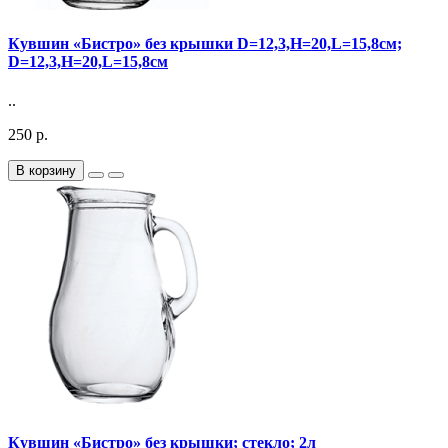
Кувшин «Бистро» без крышки D=12,3,H=20,L=15,8см;
D=12,3,H=20,L=15,8см
..
250 р.
В корзину
Кувшин «Бистро» без крышки; стекло; 2л