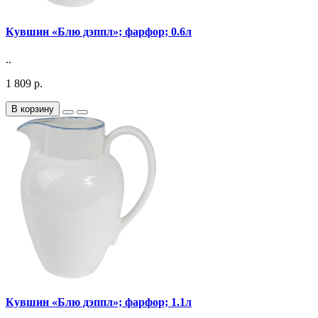
Кувшин «Блю дэппл»; фарфор; 0.6л
..
1 809 р.
В корзину
Кувшин «Блю дэппл»; фарфор; 1.1л