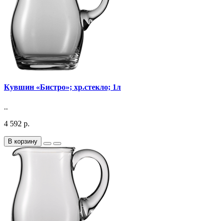
Кувшин «Бистро»; хр.стекло; 1л
..
4 592 р.
В корзину