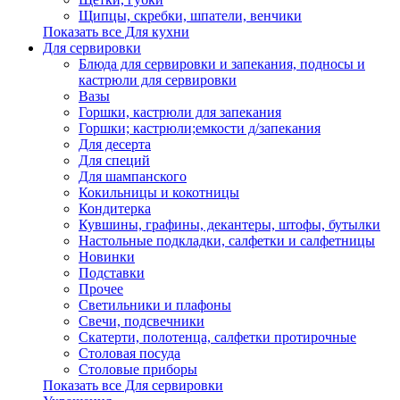
Щипцы, скребки, шпатели, венчики
Показать все Для кухни
Для сервировки
Блюда для сервировки и запекания, подносы и
кастрюли для сервировки
Вазы
Горшки, кастрюли для запекания
Горшки; кастрюли;емкости д/запекания
Для десерта
Для специй
Для шампанского
Кокильницы и кокотницы
Кондитерка
Кувшины, графины, декантеры, штофы, бутылки
Настольные подкладки, салфетки и салфетницы
Новинки
Подставки
Прочее
Светильники и плафоны
Свечи, подсвечники
Скатерти, полотенца, салфетки протирочные
Столовая посуда
Столовые приборы
Показать все Для сервировки