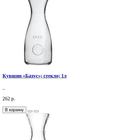
Кувшин «Бахус»; стекло; 1л
..
262 р.
В корзину