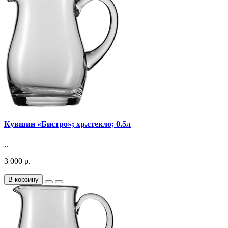
Кувшин «Бистро»; хр.стекло; 0.5л
..
3 000 р.
В корзину