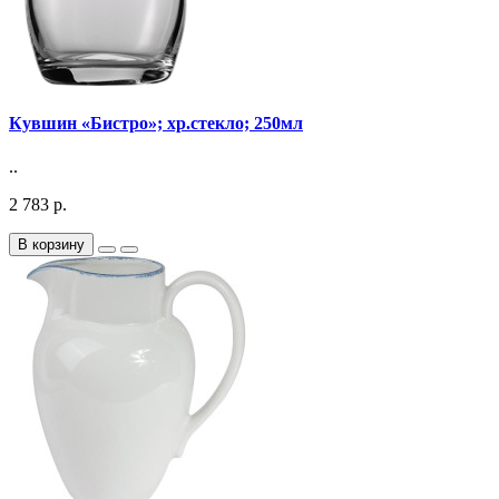
Кувшин «Бистро»; хр.стекло; 250мл
..
2 783 р.
В корзину