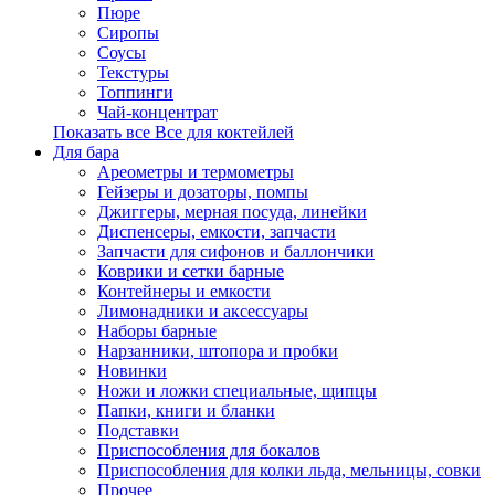
Пюре
Сиропы
Соусы
Текстуры
Топпинги
Чай-концентрат
Показать все Все для коктейлей
Для бара
Ареометры и термометры
Гейзеры и дозаторы, помпы
Джиггеры, мерная посуда, линейки
Диспенсеры, емкости, запчасти
Запчасти для сифонов и баллончики
Коврики и сетки барные
Контейнеры и емкости
Лимонадники и аксессуары
Наборы барные
Нарзанники, штопора и пробки
Новинки
Ножи и ложки специальные, щипцы
Папки, книги и бланки
Подставки
Приспособления для бокалов
Приспособления для колки льда, мельницы, совки
Прочее