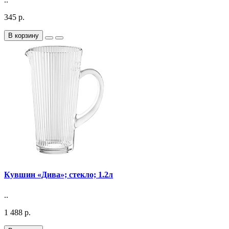
345 р.
В корзину
Кувшин «Дива»; стекло; 1.2л
..
1 488 р.