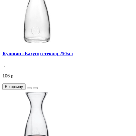
Кувшин «Бахус»; стекло; 250мл
..
106 р.
В корзину