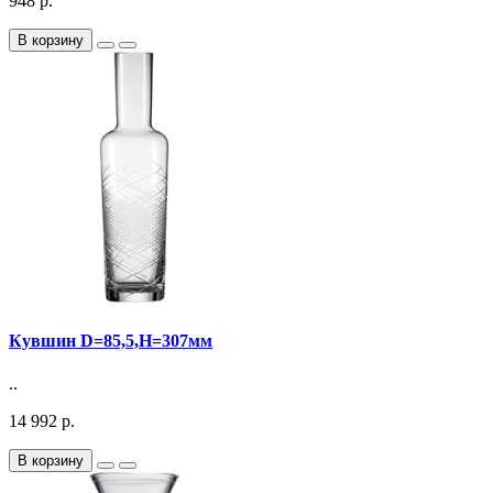
948 р.
В корзину
Кувшин D=85,5,H=307мм
..
14 992 р.
В корзину