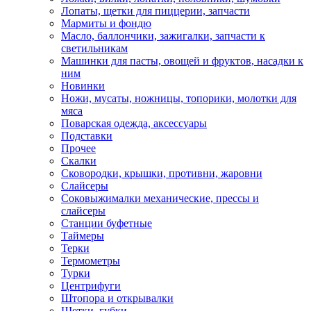
Лопаты, щетки для пиццерии, запчасти
Мармиты и фондю
Масло, баллончики, зажигалки, запчасти к
светильникам
Машинки для пасты, овощей и фруктов, насадки к
ним
Новинки
Ножи, мусаты, ножницы, топорики, молотки для
мяса
Поварская одежда, аксессуары
Подставки
Прочее
Скалки
Сковородки, крышки, противни, жаровни
Слайсеры
Соковыжималки механические, прессы и
слайсеры
Станции буфетные
Таймеры
Терки
Термометры
Турки
Центрифуги
Штопора и открывалки
Щетки, губки