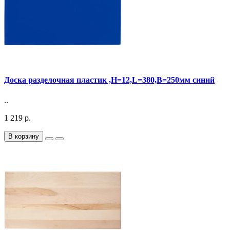
Доска разделочная пластик ,H=12,L=380,B=250мм синий
..
1 219 р.
В корзину