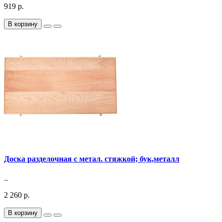
919 р.
В корзину
Доска разделочная с метал. стяжкой; бук,металл
..
2 260 р.
В корзину