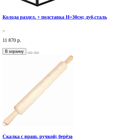
Колода раздел. + подставка H=30cм; дуб,сталь
..
11 870 р.
В корзину
Скалка с вращ. ручкой; берёза