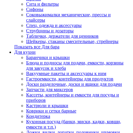
Сита и фильтры
Сифоны
Соковыжималки механические, прессы и
слайсеры
Спец. одежда и аксессуары
Струбцины и дозаторы
Таблички, держатели для ценников
Шейкеры, стаканы смесительные, стрейнеры
Показать все Для бара
Для кухни
Баранчики и крышки
Блюда и подносы для подачи, емкости, корзины
для закусок и хлеба
Вакуумные пакеты и аксессуары к ним
Гастроемкости, контейнеры для продуктов
Доски разделочные, доски и ящики для подачи
Запчасти для миксеров
Кассеты, контейнеры и емкости для посуды и
приборов
Кастрюли и крышки
Коврики и сетки барные
Кондитерка
Кухонная посуда (банки, миски, кадки, ковши,
емкости и т.п.)
Ложки, вилки, лопатки, половники, шумовки