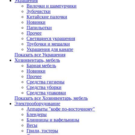
Украшения
Вилочки и шампурчики
Зубочистки
Китайские палочки
Новинки
Папильотки
Прочее
Светящиеся украшения
Трубочки и мешалки
Украшения для канапе
Показать все Украшения
Хозинвентарь, мебель
Барная мебель
Новинки
Прочее
Средства гигиены
Средства уборки
Средства упаковки
Показать все Хозинвентарь, мебель
Электрооборудование
Аппараты "кофе по-восточному"
Блендеры
Блинницы и вафельницы
Весы
Грили, тостеры