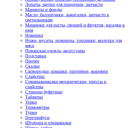
Лопаты, щетки для пиццерии, запчасти
Мармиты и фондю
Масло, баллончики, зажигалки, запчасти к
светильникам
Машинки для пасты, овощей и фруктов, насадки к
ним
Новинки
Ножи, мусаты, ножницы, топорики, молотки для
мяса
Поварская одежда, аксессуары
Подставки
Прочее
Скалки
Сковородки, крышки, противни, жаровни
Слайсеры
Соковыжималки механические, прессы и
слайсеры
Станции буфетные
Таймеры
Терки
Термометры
Турки
Центрифуги
Штопора и открывалки
Щетки, губки