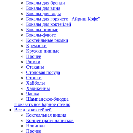
Бокалы для бренди
Бокалы для вина
Бокалы для воды
Бокалы для горячего "Айриш Кофе"
Бокалы для коктейлей
Бокалы пивные
Бокалы-флюте
Коктейльные рюмки
Креманки
Кружки пивные
Прочее
Рюмки
Стаканы
Столовая посуда
Стопки
Хайболы
Харикейны
Чашка
Шампанское-блюдца
Показать все Барное стекло
Все для коктейлей
Коктелльная вишня
Концентраты напитков
Новинки
Прочее