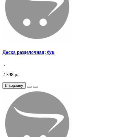
Доска разделочная; бук
..
2 398 р.
В корзину