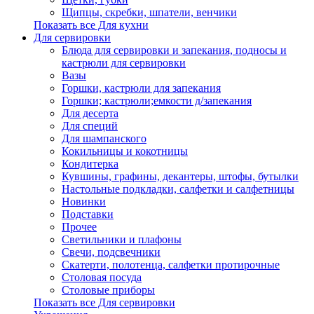
Щипцы, скребки, шпатели, венчики
Показать все Для кухни
Для сервировки
Блюда для сервировки и запекания, подносы и
кастрюли для сервировки
Вазы
Горшки, кастрюли для запекания
Горшки; кастрюли;емкости д/запекания
Для десерта
Для специй
Для шампанского
Кокильницы и кокотницы
Кондитерка
Кувшины, графины, декантеры, штофы, бутылки
Настольные подкладки, салфетки и салфетницы
Новинки
Подставки
Прочее
Светильники и плафоны
Свечи, подсвечники
Скатерти, полотенца, салфетки протирочные
Столовая посуда
Столовые приборы
Показать все Для сервировки