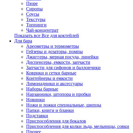
Пюре
Сиропы
Соусы
Текстуры
Топпинги
Чай-концентрат
Показать все Все для коктейлей
Для бара
Ареометры и термометры
Гейзеры и дозаторы, помпы
Джиггеры, мерная посуда, линейки
Диспенсеры, емкости, запчасти
Запчасти для сифонов и баллончики
Коврики и сетки барные
Контейнеры и емкости
Лимонадники и аксессуары
Наборы барные
Нарзанники, штопора и пробки
Новинки
Ножи и ложки специальные, щипцы
Папки, книги и бланки
Подставки
Приспособления для бокалов
Приспособления для колки льда, мельницы, совки
Прочее