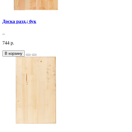
Доска разд.; бук
..
744 р.
В корзину