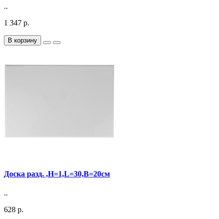
..
1 347 р.
В корзину
Доска разд. ,H=1,L=30,B=20см
..
628 р.