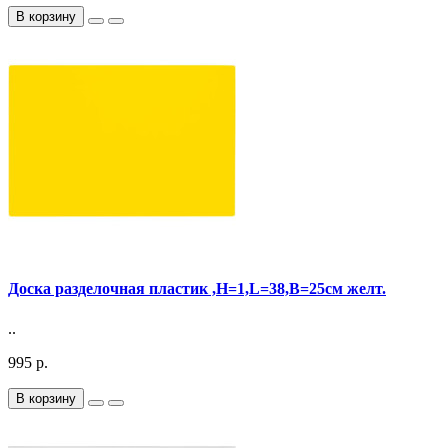
В корзину
Доска разделочная пластик ,H=1,L=38,B=25см желт.
..
995 р.
В корзину