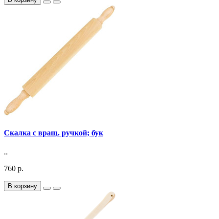
Скалка с вращ. ручкой; бук
..
760 р.
В корзину