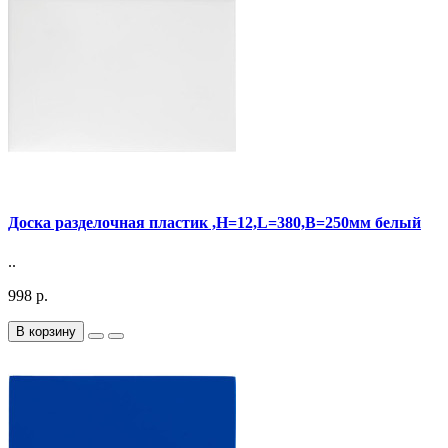
Доска разделочная пластик ,H=12,L=380,B=250мм белый
..
998 р.
В корзину