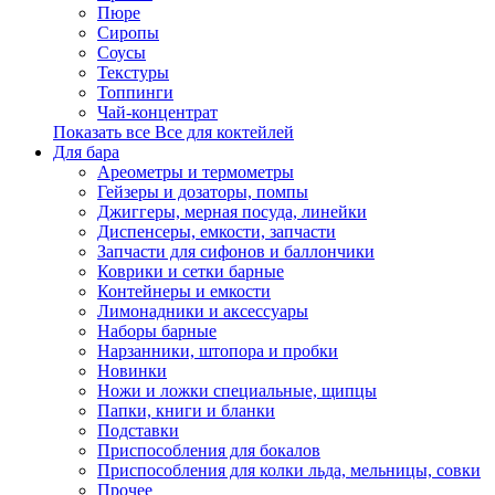
Пюре
Сиропы
Соусы
Текстуры
Топпинги
Чай-концентрат
Показать все Все для коктейлей
Для бара
Ареометры и термометры
Гейзеры и дозаторы, помпы
Джиггеры, мерная посуда, линейки
Диспенсеры, емкости, запчасти
Запчасти для сифонов и баллончики
Коврики и сетки барные
Контейнеры и емкости
Лимонадники и аксессуары
Наборы барные
Нарзанники, штопора и пробки
Новинки
Ножи и ложки специальные, щипцы
Папки, книги и бланки
Подставки
Приспособления для бокалов
Приспособления для колки льда, мельницы, совки
Прочее