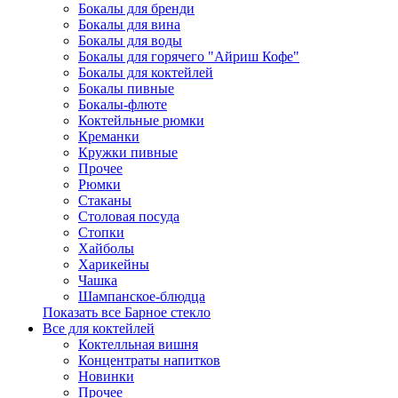
Бокалы для бренди
Бокалы для вина
Бокалы для воды
Бокалы для горячего "Айриш Кофе"
Бокалы для коктейлей
Бокалы пивные
Бокалы-флюте
Коктейльные рюмки
Креманки
Кружки пивные
Прочее
Рюмки
Стаканы
Столовая посуда
Стопки
Хайболы
Харикейны
Чашка
Шампанское-блюдца
Показать все Барное стекло
Все для коктейлей
Коктелльная вишня
Концентраты напитков
Новинки
Прочее