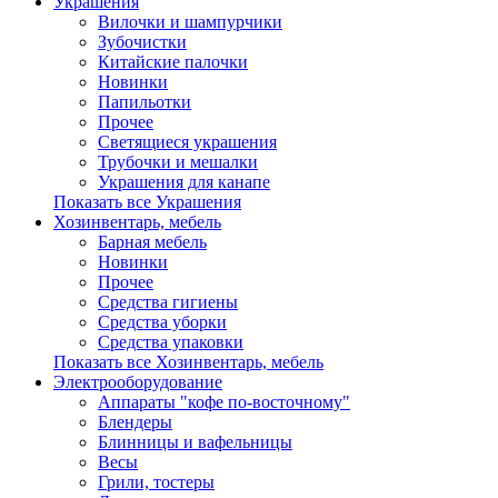
Украшения
Вилочки и шампурчики
Зубочистки
Китайские палочки
Новинки
Папильотки
Прочее
Светящиеся украшения
Трубочки и мешалки
Украшения для канапе
Показать все Украшения
Хозинвентарь, мебель
Барная мебель
Новинки
Прочее
Средства гигиены
Средства уборки
Средства упаковки
Показать все Хозинвентарь, мебель
Электрооборудование
Аппараты "кофе по-восточному"
Блендеры
Блинницы и вафельницы
Весы
Грили, тостеры