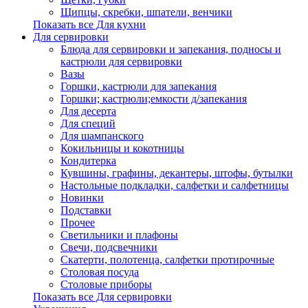
Щипцы, скребки, шпатели, венчики
Показать все Для кухни
Для сервировки
Блюда для сервировки и запекания, подносы и
кастрюли для сервировки
Вазы
Горшки, кастрюли для запекания
Горшки; кастрюли;емкости д/запекания
Для десерта
Для специй
Для шампанского
Кокильницы и кокотницы
Кондитерка
Кувшины, графины, декантеры, штофы, бутылки
Настольные подкладки, салфетки и салфетницы
Новинки
Подставки
Прочее
Светильники и плафоны
Свечи, подсвечники
Скатерти, полотенца, салфетки протирочные
Столовая посуда
Столовые приборы
Показать все Для сервировки