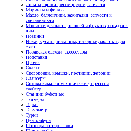
Лопаты, щетки для пиццерии, запчасти
Мармиты и фондю
Масло, баллончики, зажигалки, запчасти к
светильникам
Машинки для пасты, овощей и фруктов, насадки к
ним
Новинки
Ножи, мусаты, ножницы, топорики, молотки для
мяса
Поварская одежда, аксессуары
Подставки
Прочее
Скалки
Сковородки, крышки, противни, жаровни
Слайсеры
Соковыжималки механические, прессы и
слайсеры
Станции буфетные
Таймеры
Терки
Термометры
Турки
Центрифуги
Штопора и открывалки
Щетки, губки