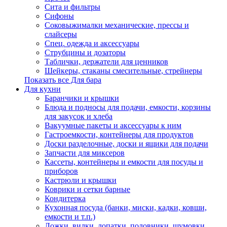
Сита и фильтры
Сифоны
Соковыжималки механические, прессы и
слайсеры
Спец. одежда и аксессуары
Струбцины и дозаторы
Таблички, держатели для ценников
Шейкеры, стаканы смесительные, стрейнеры
Показать все Для бара
Для кухни
Баранчики и крышки
Блюда и подносы для подачи, емкости, корзины
для закусок и хлеба
Вакуумные пакеты и аксессуары к ним
Гастроемкости, контейнеры для продуктов
Доски разделочные, доски и ящики для подачи
Запчасти для миксеров
Кассеты, контейнеры и емкости для посуды и
приборов
Кастрюли и крышки
Коврики и сетки барные
Кондитерка
Кухонная посуда (банки, миски, кадки, ковши,
емкости и т.п.)
Ложки, вилки, лопатки, половники, шумовки