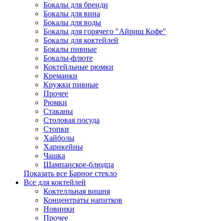
Бокалы для бренди
Бокалы для вина
Бокалы для воды
Бокалы для горячего "Айриш Кофе"
Бокалы для коктейлей
Бокалы пивные
Бокалы-флюте
Коктейльные рюмки
Креманки
Кружки пивные
Прочее
Рюмки
Стаканы
Столовая посуда
Стопки
Хайболы
Харикейны
Чашка
Шампанское-блюдца
Показать все Барное стекло
Все для коктейлей
Коктелльная вишня
Концентраты напитков
Новинки
Прочее