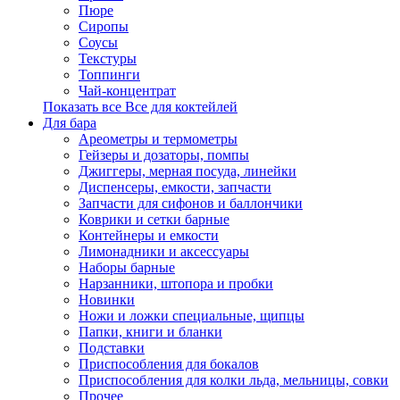
Пюре
Сиропы
Соусы
Текстуры
Топпинги
Чай-концентрат
Показать все Все для коктейлей
Для бара
Ареометры и термометры
Гейзеры и дозаторы, помпы
Джиггеры, мерная посуда, линейки
Диспенсеры, емкости, запчасти
Запчасти для сифонов и баллончики
Коврики и сетки барные
Контейнеры и емкости
Лимонадники и аксессуары
Наборы барные
Нарзанники, штопора и пробки
Новинки
Ножи и ложки специальные, щипцы
Папки, книги и бланки
Подставки
Приспособления для бокалов
Приспособления для колки льда, мельницы, совки
Прочее