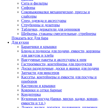
Сита и фильтры
Сифоны
Соковыжималки механические, прессы и
слайсеры
Спец. одежда и аксессуары
Струбцины и дозаторы
Таблички, держатели для ценников
Шейкеры, стаканы смесительные, стрейнеры
Показать все Для бара
Для кухни
Баранчики и крышки
Блюда и подносы для подачи, емкости, корзины
для закусок и хлеба
Вакуумные пакеты и аксессуары к ним
Гастроемкости, контейнеры для продуктов
Доски разделочные, доски и ящики для подачи
Запчасти для миксеров
Кассеты, контейнеры и емкости для посуды и
приборов
Кастрюли и крышки
Коврики и сетки барные
Кондитерка
Кухонная посуда (банки, миски, кадки, ковши,
емкости и т.п.)
Ложки, вилки, лопатки, половники, шумовки