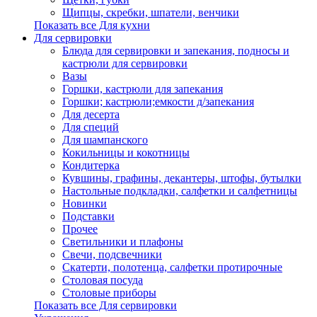
Щипцы, скребки, шпатели, венчики
Показать все Для кухни
Для сервировки
Блюда для сервировки и запекания, подносы и
кастрюли для сервировки
Вазы
Горшки, кастрюли для запекания
Горшки; кастрюли;емкости д/запекания
Для десерта
Для специй
Для шампанского
Кокильницы и кокотницы
Кондитерка
Кувшины, графины, декантеры, штофы, бутылки
Настольные подкладки, салфетки и салфетницы
Новинки
Подставки
Прочее
Светильники и плафоны
Свечи, подсвечники
Скатерти, полотенца, салфетки протирочные
Столовая посуда
Столовые приборы
Показать все Для сервировки