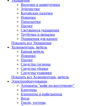
Украшения
Вилочки и шампурчики
Зубочистки
Китайские палочки
Новинки
Папильотки
Прочее
Светящиеся украшения
Трубочки и мешалки
Украшения для канапе
Показать все Украшения
Хозинвентарь, мебель
Барная мебель
Новинки
Прочее
Средства гигиены
Средства уборки
Средства упаковки
Показать все Хозинвентарь, мебель
Электрооборудование
Аппараты "кофе по-восточному"
Блендеры
Блинницы и вафельницы
Весы
Грили, тостеры