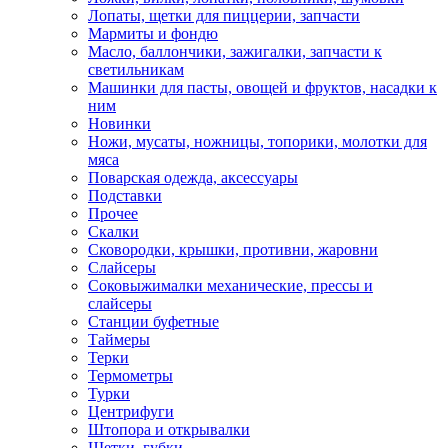
Лопаты, щетки для пиццерии, запчасти
Мармиты и фондю
Масло, баллончики, зажигалки, запчасти к
светильникам
Машинки для пасты, овощей и фруктов, насадки к
ним
Новинки
Ножи, мусаты, ножницы, топорики, молотки для
мяса
Поварская одежда, аксессуары
Подставки
Прочее
Скалки
Сковородки, крышки, противни, жаровни
Слайсеры
Соковыжималки механические, прессы и
слайсеры
Станции буфетные
Таймеры
Терки
Термометры
Турки
Центрифуги
Штопора и открывалки
Щетки, губки