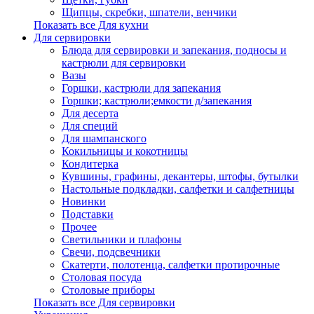
Щипцы, скребки, шпатели, венчики
Показать все Для кухни
Для сервировки
Блюда для сервировки и запекания, подносы и
кастрюли для сервировки
Вазы
Горшки, кастрюли для запекания
Горшки; кастрюли;емкости д/запекания
Для десерта
Для специй
Для шампанского
Кокильницы и кокотницы
Кондитерка
Кувшины, графины, декантеры, штофы, бутылки
Настольные подкладки, салфетки и салфетницы
Новинки
Подставки
Прочее
Светильники и плафоны
Свечи, подсвечники
Скатерти, полотенца, салфетки протирочные
Столовая посуда
Столовые приборы
Показать все Для сервировки