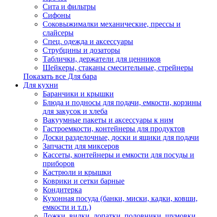
Сита и фильтры
Сифоны
Соковыжималки механические, прессы и
слайсеры
Спец. одежда и аксессуары
Струбцины и дозаторы
Таблички, держатели для ценников
Шейкеры, стаканы смесительные, стрейнеры
Показать все Для бара
Для кухни
Баранчики и крышки
Блюда и подносы для подачи, емкости, корзины
для закусок и хлеба
Вакуумные пакеты и аксессуары к ним
Гастроемкости, контейнеры для продуктов
Доски разделочные, доски и ящики для подачи
Запчасти для миксеров
Кассеты, контейнеры и емкости для посуды и
приборов
Кастрюли и крышки
Коврики и сетки барные
Кондитерка
Кухонная посуда (банки, миски, кадки, ковши,
емкости и т.п.)
Ложки, вилки, лопатки, половники, шумовки