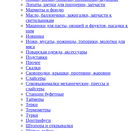
Лопаты, щетки для пиццерии, запчасти
Мармиты и фондю
Масло, баллончики, зажигалки, запчасти к
светильникам
Машинки для пасты, овощей и фруктов, насадки к
ним
Новинки
Ножи, мусаты, ножницы, топорики, молотки для
мяса
Поварская одежда, аксессуары
Подставки
Прочее
Скалки
Сковородки, крышки, противни, жаровни
Слайсеры
Соковыжималки механические, прессы и
слайсеры
Станции буфетные
Таймеры
Терки
Термометры
Турки
Центрифуги
Штопора и открывалки
Щетки, губки