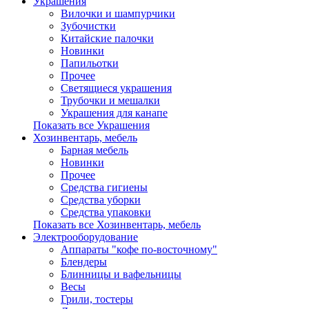
Украшения
Вилочки и шампурчики
Зубочистки
Китайские палочки
Новинки
Папильотки
Прочее
Светящиеся украшения
Трубочки и мешалки
Украшения для канапе
Показать все Украшения
Хозинвентарь, мебель
Барная мебель
Новинки
Прочее
Средства гигиены
Средства уборки
Средства упаковки
Показать все Хозинвентарь, мебель
Электрооборудование
Аппараты "кофе по-восточному"
Блендеры
Блинницы и вафельницы
Весы
Грили, тостеры