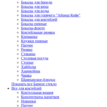
Бокалы для бренди
Бокалы для вина
Бокалы для воды
Бокалы для горячего "Айриш Кофе"
Бокалы для коктейлей
Бокалы пивные
Бокалы-флюте
Коктейльные рюмки
Креманки
Кружки пивные
Прочее
Рюмки
Стаканы
Столовая посуда
Стопки
Хайболы
Харикейны
Чашка
Шампанское-блюдца
Показать все Барное стекло
Все для коктейлей
Коктелльная вишня
Концентраты напитков
Новинки
Прочее