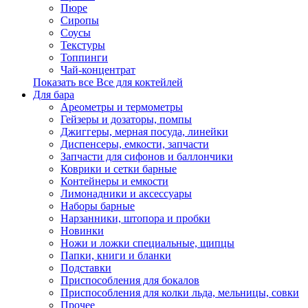
Пюре
Сиропы
Соусы
Текстуры
Топпинги
Чай-концентрат
Показать все Все для коктейлей
Для бара
Ареометры и термометры
Гейзеры и дозаторы, помпы
Джиггеры, мерная посуда, линейки
Диспенсеры, емкости, запчасти
Запчасти для сифонов и баллончики
Коврики и сетки барные
Контейнеры и емкости
Лимонадники и аксессуары
Наборы барные
Нарзанники, штопора и пробки
Новинки
Ножи и ложки специальные, щипцы
Папки, книги и бланки
Подставки
Приспособления для бокалов
Приспособления для колки льда, мельницы, совки
Прочее