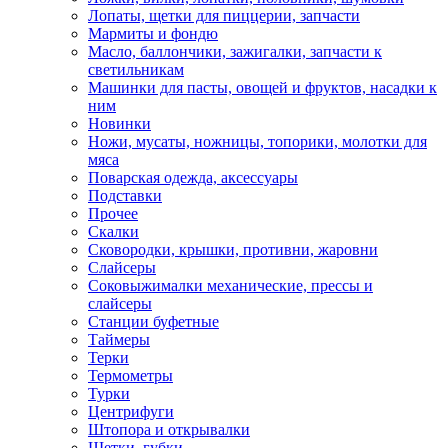
Лопаты, щетки для пиццерии, запчасти
Мармиты и фондю
Масло, баллончики, зажигалки, запчасти к
светильникам
Машинки для пасты, овощей и фруктов, насадки к
ним
Новинки
Ножи, мусаты, ножницы, топорики, молотки для
мяса
Поварская одежда, аксессуары
Подставки
Прочее
Скалки
Сковородки, крышки, противни, жаровни
Слайсеры
Соковыжималки механические, прессы и
слайсеры
Станции буфетные
Таймеры
Терки
Термометры
Турки
Центрифуги
Штопора и открывалки
Щетки, губки