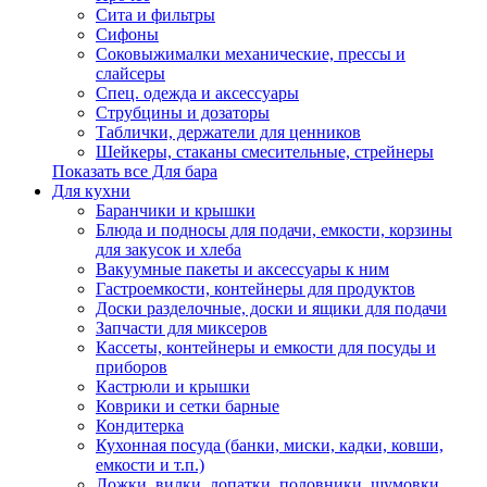
Сита и фильтры
Сифоны
Соковыжималки механические, прессы и
слайсеры
Спец. одежда и аксессуары
Струбцины и дозаторы
Таблички, держатели для ценников
Шейкеры, стаканы смесительные, стрейнеры
Показать все Для бара
Для кухни
Баранчики и крышки
Блюда и подносы для подачи, емкости, корзины
для закусок и хлеба
Вакуумные пакеты и аксессуары к ним
Гастроемкости, контейнеры для продуктов
Доски разделочные, доски и ящики для подачи
Запчасти для миксеров
Кассеты, контейнеры и емкости для посуды и
приборов
Кастрюли и крышки
Коврики и сетки барные
Кондитерка
Кухонная посуда (банки, миски, кадки, ковши,
емкости и т.п.)
Ложки, вилки, лопатки, половники, шумовки