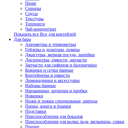
Пюре
Сиропы
Соусы
Текстуры
Топпинги
Чай-концентрат
Показать все Все для коктейлей
Для бара
Ареометры и термометры
Гейзеры и дозаторы, помпы
Джиггеры, мерная посуда, линейки
Диспенсеры, емкости, запчасти
Запчасти для сифонов и баллончики
Коврики и сетки барные
Контейнеры и емкости
Лимонадники и аксессуары
Наборы барные
Нарзанники, штопора и пробки
Новинки
Ножи и ложки специальные, щипцы
Папки, книги и бланки
Подставки
Приспособления для бокалов
Приспособления для колки льда, мельницы, совки
Прочее