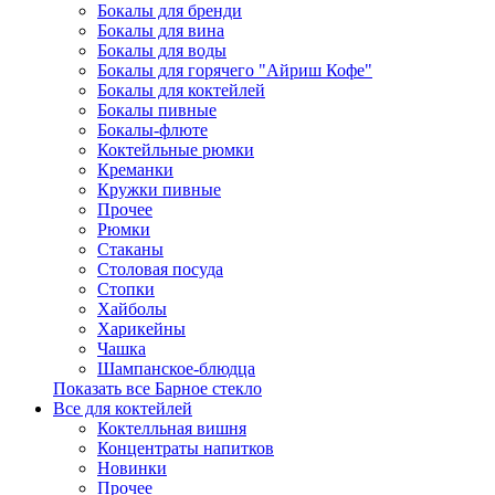
Бокалы для бренди
Бокалы для вина
Бокалы для воды
Бокалы для горячего "Айриш Кофе"
Бокалы для коктейлей
Бокалы пивные
Бокалы-флюте
Коктейльные рюмки
Креманки
Кружки пивные
Прочее
Рюмки
Стаканы
Столовая посуда
Стопки
Хайболы
Харикейны
Чашка
Шампанское-блюдца
Показать все Барное стекло
Все для коктейлей
Коктелльная вишня
Концентраты напитков
Новинки
Прочее