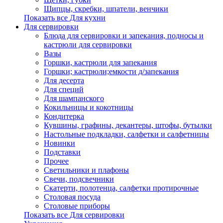
Щипцы, скребки, шпатели, венчики
Показать все Для кухни
Для сервировки
Блюда для сервировки и запекания, подносы и
кастрюли для сервировки
Вазы
Горшки, кастрюли для запекания
Горшки; кастрюли;емкости д/запекания
Для десерта
Для специй
Для шампанского
Кокильницы и кокотницы
Кондитерка
Кувшины, графины, декантеры, штофы, бутылки
Настольные подкладки, салфетки и салфетницы
Новинки
Подставки
Прочее
Светильники и плафоны
Свечи, подсвечники
Скатерти, полотенца, салфетки протирочные
Столовая посуда
Столовые приборы
Показать все Для сервировки