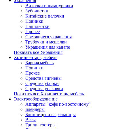
Украшения
Вилочки и шампурчики
Зубочистки
Китайские палочки
Новинки
Папильотки
Прочее
Светящиеся украшения
Трубочки и мешалки
Украшения для канапе
Показать все Украшения
Хозинвентарь, мебель
Барная мебель
Новинки
Прочее
Средства гигиены
Средства уборки
Средства упаковки
Показать все Хозинвентарь, мебель
Электрооборудование
Аппараты "кофе по-восточному"
Блендеры
Блинницы и вафельницы
Весы
Грили, тостеры