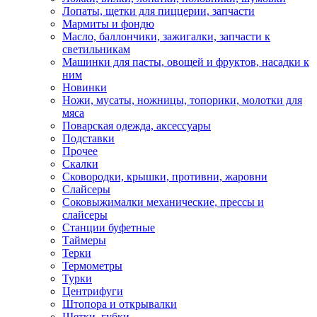
Лопаты, щетки для пиццерии, запчасти
Мармиты и фондю
Масло, баллончики, зажигалки, запчасти к
светильникам
Машинки для пасты, овощей и фруктов, насадки к
ним
Новинки
Ножи, мусаты, ножницы, топорики, молотки для
мяса
Поварская одежда, аксессуары
Подставки
Прочее
Скалки
Сковородки, крышки, противни, жаровни
Слайсеры
Соковыжималки механические, прессы и
слайсеры
Станции буфетные
Таймеры
Терки
Термометры
Турки
Центрифуги
Штопора и открывалки
Щетки, губки