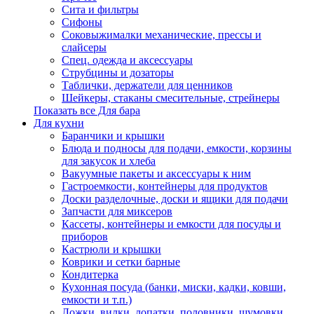
Сита и фильтры
Сифоны
Соковыжималки механические, прессы и
слайсеры
Спец. одежда и аксессуары
Струбцины и дозаторы
Таблички, держатели для ценников
Шейкеры, стаканы смесительные, стрейнеры
Показать все Для бара
Для кухни
Баранчики и крышки
Блюда и подносы для подачи, емкости, корзины
для закусок и хлеба
Вакуумные пакеты и аксессуары к ним
Гастроемкости, контейнеры для продуктов
Доски разделочные, доски и ящики для подачи
Запчасти для миксеров
Кассеты, контейнеры и емкости для посуды и
приборов
Кастрюли и крышки
Коврики и сетки барные
Кондитерка
Кухонная посуда (банки, миски, кадки, ковши,
емкости и т.п.)
Ложки, вилки, лопатки, половники, шумовки