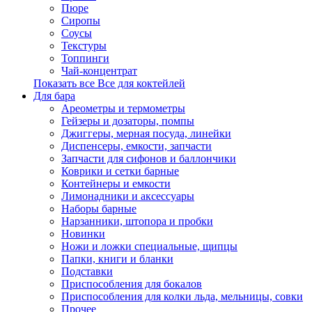
Пюре
Сиропы
Соусы
Текстуры
Топпинги
Чай-концентрат
Показать все Все для коктейлей
Для бара
Ареометры и термометры
Гейзеры и дозаторы, помпы
Джиггеры, мерная посуда, линейки
Диспенсеры, емкости, запчасти
Запчасти для сифонов и баллончики
Коврики и сетки барные
Контейнеры и емкости
Лимонадники и аксессуары
Наборы барные
Нарзанники, штопора и пробки
Новинки
Ножи и ложки специальные, щипцы
Папки, книги и бланки
Подставки
Приспособления для бокалов
Приспособления для колки льда, мельницы, совки
Прочее