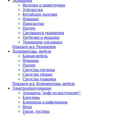
Украшения
Вилочки и шампурчики
Зубочистки
Китайские палочки
Новинки
Папильотки
Прочее
Светящиеся украшения
Трубочки и мешалки
Украшения для канапе
Показать все Украшения
Хозинвентарь, мебель
Барная мебель
Новинки
Прочее
Средства гигиены
Средства уборки
Средства упаковки
Показать все Хозинвентарь, мебель
Электрооборудование
Аппараты "кофе по-восточному"
Блендеры
Блинницы и вафельницы
Весы
Грили, тостеры