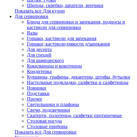
Щипцы, скребки, шпатели, венчики
Показать все Для кухни
Для сервировки
Блюда для сервировки и запекания, подносы и
кастрюли для сервировки
Вазы
Горшки, кастрюли для запекания
Горшки; кастрюли;емкости д/запекания
Для десерта
Для специй
Для шампанского
Кокильницы и кокотницы
Кондитерка
Кувшины, графины, декантеры, штофы, бутылки
Настольные подкладки, салфетки и салфетницы
Новинки
Подставки
Прочее
Светильники и плафоны
Свечи, подсвечники
Скатерти, полотенца, салфетки протирочные
Столовая посуда
Столовые приборы
Показать все Для сервировки