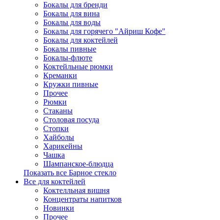
Бокалы для бренди
Бокалы для вина
Бокалы для воды
Бокалы для горячего "Айриш Кофе"
Бокалы для коктейлей
Бокалы пивные
Бокалы-флюте
Коктейльные рюмки
Креманки
Кружки пивные
Прочее
Рюмки
Стаканы
Столовая посуда
Стопки
Хайболы
Харикейны
Чашка
Шампанское-блюдца
Показать все Барное стекло
Все для коктейлей
Коктелльная вишня
Концентраты напитков
Новинки
Прочее