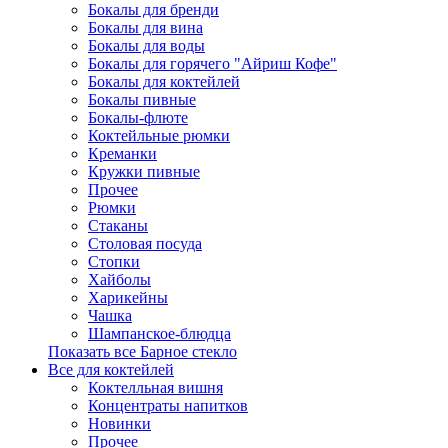
Бокалы для бренди
Бокалы для вина
Бокалы для воды
Бокалы для горячего "Айриш Кофе"
Бокалы для коктейлей
Бокалы пивные
Бокалы-флюте
Коктейльные рюмки
Креманки
Кружки пивные
Прочее
Рюмки
Стаканы
Столовая посуда
Стопки
Хайболы
Харикейны
Чашка
Шампанское-блюдца
Показать все Барное стекло
Все для коктейлей
Коктелльная вишня
Концентраты напитков
Новинки
Прочее