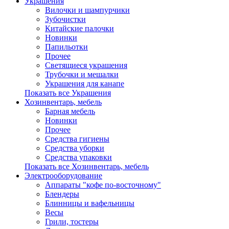
Украшения
Вилочки и шампурчики
Зубочистки
Китайские палочки
Новинки
Папильотки
Прочее
Светящиеся украшения
Трубочки и мешалки
Украшения для канапе
Показать все Украшения
Хозинвентарь, мебель
Барная мебель
Новинки
Прочее
Средства гигиены
Средства уборки
Средства упаковки
Показать все Хозинвентарь, мебель
Электрооборудование
Аппараты "кофе по-восточному"
Блендеры
Блинницы и вафельницы
Весы
Грили, тостеры