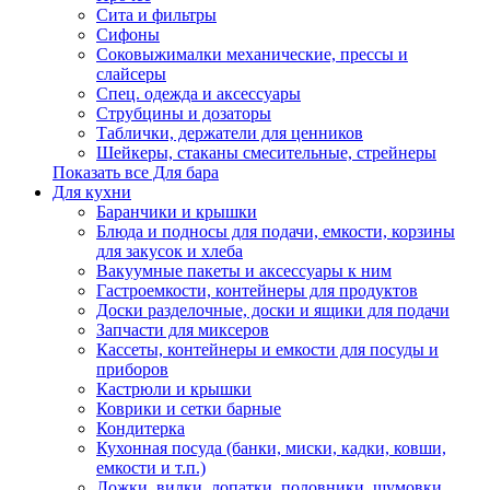
Сита и фильтры
Сифоны
Соковыжималки механические, прессы и
слайсеры
Спец. одежда и аксессуары
Струбцины и дозаторы
Таблички, держатели для ценников
Шейкеры, стаканы смесительные, стрейнеры
Показать все Для бара
Для кухни
Баранчики и крышки
Блюда и подносы для подачи, емкости, корзины
для закусок и хлеба
Вакуумные пакеты и аксессуары к ним
Гастроемкости, контейнеры для продуктов
Доски разделочные, доски и ящики для подачи
Запчасти для миксеров
Кассеты, контейнеры и емкости для посуды и
приборов
Кастрюли и крышки
Коврики и сетки барные
Кондитерка
Кухонная посуда (банки, миски, кадки, ковши,
емкости и т.п.)
Ложки, вилки, лопатки, половники, шумовки