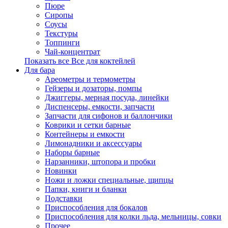
Пюре
Сиропы
Соусы
Текстуры
Топпинги
Чай-концентрат
Показать все Все для коктейлей
Для бара
Ареометры и термометры
Гейзеры и дозаторы, помпы
Джиггеры, мерная посуда, линейки
Диспенсеры, емкости, запчасти
Запчасти для сифонов и баллончики
Коврики и сетки барные
Контейнеры и емкости
Лимонадники и аксессуары
Наборы барные
Нарзанники, штопора и пробки
Новинки
Ножи и ложки специальные, щипцы
Папки, книги и бланки
Подставки
Приспособления для бокалов
Приспособления для колки льда, мельницы, совки
Прочее