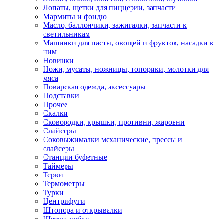
Лопаты, щетки для пиццерии, запчасти
Мармиты и фондю
Масло, баллончики, зажигалки, запчасти к
светильникам
Машинки для пасты, овощей и фруктов, насадки к
ним
Новинки
Ножи, мусаты, ножницы, топорики, молотки для
мяса
Поварская одежда, аксессуары
Подставки
Прочее
Скалки
Сковородки, крышки, противни, жаровни
Слайсеры
Соковыжималки механические, прессы и
слайсеры
Станции буфетные
Таймеры
Терки
Термометры
Турки
Центрифуги
Штопора и открывалки
Щетки, губки