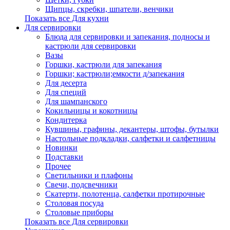
Щипцы, скребки, шпатели, венчики
Показать все Для кухни
Для сервировки
Блюда для сервировки и запекания, подносы и
кастрюли для сервировки
Вазы
Горшки, кастрюли для запекания
Горшки; кастрюли;емкости д/запекания
Для десерта
Для специй
Для шампанского
Кокильницы и кокотницы
Кондитерка
Кувшины, графины, декантеры, штофы, бутылки
Настольные подкладки, салфетки и салфетницы
Новинки
Подставки
Прочее
Светильники и плафоны
Свечи, подсвечники
Скатерти, полотенца, салфетки протирочные
Столовая посуда
Столовые приборы
Показать все Для сервировки