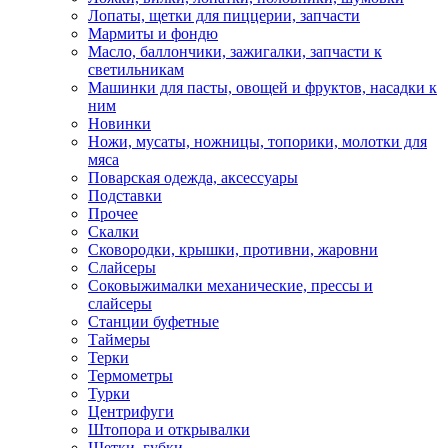
Лопаты, щетки для пиццерии, запчасти
Мармиты и фондю
Масло, баллончики, зажигалки, запчасти к
светильникам
Машинки для пасты, овощей и фруктов, насадки к
ним
Новинки
Ножи, мусаты, ножницы, топорики, молотки для
мяса
Поварская одежда, аксессуары
Подставки
Прочее
Скалки
Сковородки, крышки, противни, жаровни
Слайсеры
Соковыжималки механические, прессы и
слайсеры
Станции буфетные
Таймеры
Терки
Термометры
Турки
Центрифуги
Штопора и открывалки
Щетки, губки