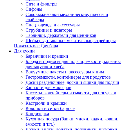
Сита и фильтры
Сифоны
Соковыжималки механические, прессы и
слайсеры
Спец. одежда и аксессуары
Струбцины и дозаторы
Таблички, держатели для ценников
Шейкеры, стаканы смесительные, стрейнеры
Показать все Для бара
Для кухни
Баранчики и крышки
Блюда и подносы для подачи, емкости, корзины
для закусок и хлеба
Вакуумные пакеты и аксессуары к ним
Гастроемкости, контейнеры для продуктов
Доски разделочные, доски и ящики для подачи
Запчасти для миксеров
Кассеты, контейнеры и емкости для посуды и
приборов
Кастрюли и крышки
Коврики и сетки барные
Кондитерка
Кухонная посуда (банки, миски, кадки, ковши,
емкости и т.п.)
Ложки, вилки, лопатки, половники, шумовки