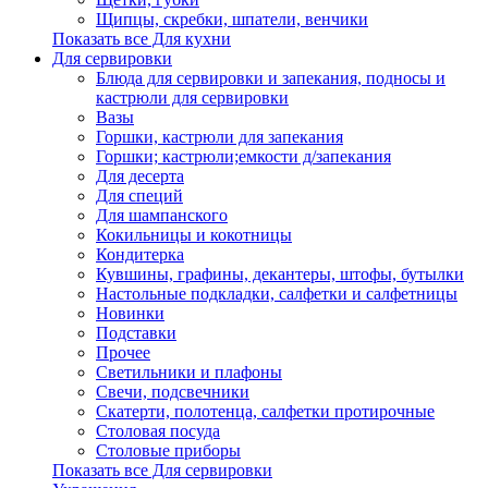
Щипцы, скребки, шпатели, венчики
Показать все Для кухни
Для сервировки
Блюда для сервировки и запекания, подносы и
кастрюли для сервировки
Вазы
Горшки, кастрюли для запекания
Горшки; кастрюли;емкости д/запекания
Для десерта
Для специй
Для шампанского
Кокильницы и кокотницы
Кондитерка
Кувшины, графины, декантеры, штофы, бутылки
Настольные подкладки, салфетки и салфетницы
Новинки
Подставки
Прочее
Светильники и плафоны
Свечи, подсвечники
Скатерти, полотенца, салфетки протирочные
Столовая посуда
Столовые приборы
Показать все Для сервировки