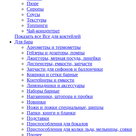
Пюре
Сиропы
Соусы
Текстуры
Топпинги
Чай-концентрат
Показать все Все для коктейлей
Для бара
Ареометры и термометры
Гейзеры и дозаторы, помпы
Джиггеры, мерная посуда, линейки
Диспенсеры, емкости, запчасти
Запчасти для сифонов и баллончики
Коврики и сетки барные
Контейнеры и емкости
Лимонадники и аксессуары
Наборы барные
Нарзанники, штопора и пробки
Новинки
Ножи и ложки специальные, щипцы
Папки, книги и бланки
Подставки
Приспособления для бокалов
Приспособления для колки льда, мельницы, совки
Прочее