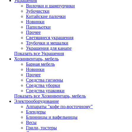
Украшения
Вилочки и шампурчики
Зубочистки
Китайские палочки
Новинки
Папильотки
Прочее
Светящиеся украшения
Трубочки и мешалки
Украшения для канапе
Показать все Украшения
Хозинвентарь, мебель
Барная мебель
Новинки
Прочее
Средства гигиены
Средства уборки
Средства упаковки
Показать все Хозинвентарь, мебель
Электрооборудование
Аппараты "кофе по-восточному"
Блендеры
Блинницы и вафельницы
Весы
Грили, тостеры