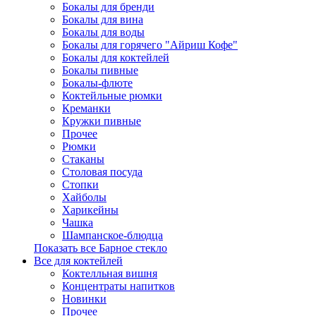
Бокалы для бренди
Бокалы для вина
Бокалы для воды
Бокалы для горячего "Айриш Кофе"
Бокалы для коктейлей
Бокалы пивные
Бокалы-флюте
Коктейльные рюмки
Креманки
Кружки пивные
Прочее
Рюмки
Стаканы
Столовая посуда
Стопки
Хайболы
Харикейны
Чашка
Шампанское-блюдца
Показать все Барное стекло
Все для коктейлей
Коктелльная вишня
Концентраты напитков
Новинки
Прочее