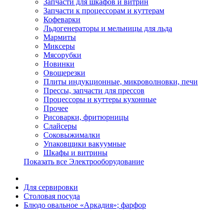
Запчасти для шкафов и витрин
Запчасти к процессорам и куттерам
Кофеварки
Льдогенераторы и мельницы для льда
Мармиты
Миксеры
Мясорубки
Новинки
Овощерезки
Плиты индукционные, микроволновки, печи
Прессы, запчасти для прессов
Процессоры и куттеры кухонные
Прочее
Рисоварки, фритюрницы
Слайсеры
Соковыжималки
Упаковщики вакуумные
Шкафы и витрины
Показать все Электрооборудование
Для сервировки
Столовая посуда
Блюдо овальное «Аркадия»; фарфор