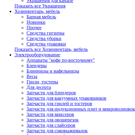
Украшения для канапе
Показать все Украшения
Хозинвентарь, мебель
Барная мебель
Новинки
Прочее
Средства гигиены
Средства уборки
Средства упаковки
Показать все Хозинвентарь, мебель
Электрооборудование
Аппараты "кофе по-восточному"
Блендеры
Блинницы и вафельницы
Весы
Грили, тостеры
Для десерта
Запчасти для блендеров
Запчасти для вакуумных упаковщиков
Запчасти для грилей и тостеров
Запчасти для индукционных плит и микроволновок
Запчасти для миксеров
Запчасти для овощерезок
Запчасти для слайсеров
Запчасти для соковыжималок