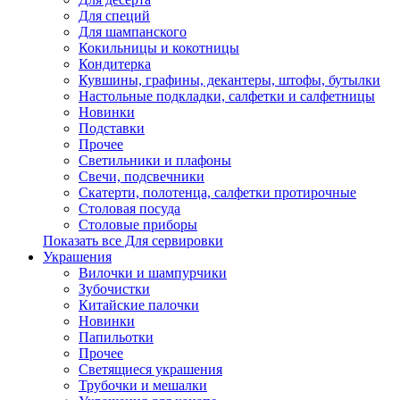
Для специй
Для шампанского
Кокильницы и кокотницы
Кондитерка
Кувшины, графины, декантеры, штофы, бутылки
Настольные подкладки, салфетки и салфетницы
Новинки
Подставки
Прочее
Светильники и плафоны
Свечи, подсвечники
Скатерти, полотенца, салфетки протирочные
Столовая посуда
Столовые приборы
Показать все Для сервировки
Украшения
Вилочки и шампурчики
Зубочистки
Китайские палочки
Новинки
Папильотки
Прочее
Светящиеся украшения
Трубочки и мешалки