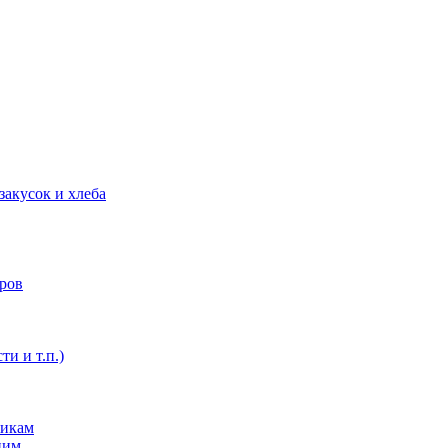
закусок и хлеба
оров
ти и т.п.)
никам
ним