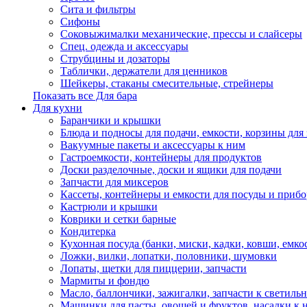
Сита и фильтры
Сифоны
Соковыжималки механические, прессы и слайсеры
Спец. одежда и аксессуары
Струбцины и дозаторы
Таблички, держатели для ценников
Шейкеры, стаканы смесительные, стрейнеры
Показать все Для бара
Для кухни
Баранчики и крышки
Блюда и подносы для подачи, емкости, корзины для 
Вакуумные пакеты и аксессуары к ним
Гастроемкости, контейнеры для продуктов
Доски разделочные, доски и ящики для подачи
Запчасти для миксеров
Кассеты, контейнеры и емкости для посуды и приб
Кастрюли и крышки
Коврики и сетки барные
Кондитерка
Кухонная посуда (банки, миски, кадки, ковши, емкос
Ложки, вилки, лопатки, половники, шумовки
Лопаты, щетки для пиццерии, запчасти
Мармиты и фондю
Масло, баллончики, зажигалки, запчасти к светиль
Машинки для пасты, овощей и фруктов, насадки к 