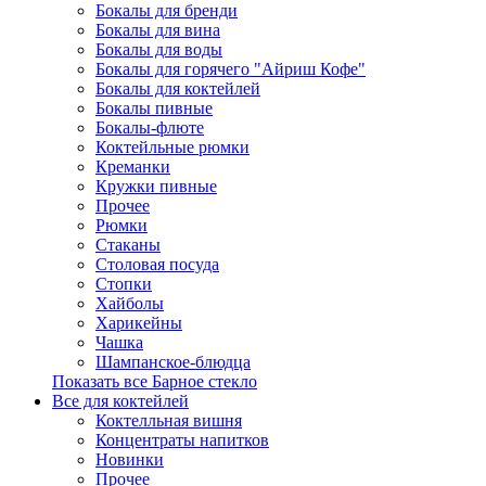
Бокалы для бренди
Бокалы для вина
Бокалы для воды
Бокалы для горячего "Айриш Кофе"
Бокалы для коктейлей
Бокалы пивные
Бокалы-флюте
Коктейльные рюмки
Креманки
Кружки пивные
Прочее
Рюмки
Стаканы
Столовая посуда
Стопки
Хайболы
Харикейны
Чашка
Шампанское-блюдца
Показать все Барное стекло
Все для коктейлей
Коктелльная вишня
Концентраты напитков
Новинки
Прочее