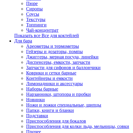
Пюре
Сиропы
Соусы
Текстуры
Топпинги
Чай-концентрат
Показать все Все для коктейлей
Для бара
Ареометры и термометры
Гейзеры и дозаторы, помпы
Джиггеры, мерная посуда, линейки
Диспенсеры, емкости, запчасти
Запчасти для сифонов и баллончики
Коврики и сетки барные
Контейнеры и емкости
Лимонадники и аксессуары
Наборы барные
Нарзанники, штопора и пробки
Новинки
Ножи и ложки специальные, щипцы
Папки, книги и бланки
Подставки
Приспособления для бокалов
Приспособления для колки льда, мельницы, совки
Прочее