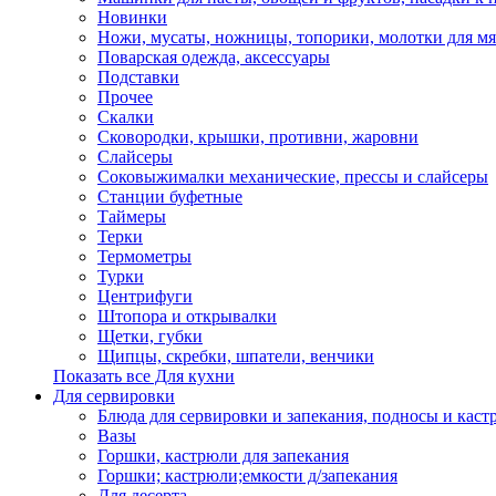
Новинки
Ножи, мусаты, ножницы, топорики, молотки для мя
Поварская одежда, аксессуары
Подставки
Прочее
Скалки
Сковородки, крышки, противни, жаровни
Слайсеры
Соковыжималки механические, прессы и слайсеры
Станции буфетные
Таймеры
Терки
Термометры
Турки
Центрифуги
Штопора и открывалки
Щетки, губки
Щипцы, скребки, шпатели, венчики
Показать все Для кухни
Для сервировки
Блюда для сервировки и запекания, подносы и каст
Вазы
Горшки, кастрюли для запекания
Горшки; кастрюли;емкости д/запекания
Для десерта