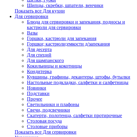
Щипцы, скребки, шпатели, венчики
Показать все Для кухни
Для сервировки
Блюда для сервировки и запекания, подносы и
кастрюли для сервировки
Вазы
Горшки, кастрюли для запекания
Горшки; кастрюли;емкости д/запекания
Для десерта
Для специй
Для шампанского
Кокильницы и кокотницы
Кондитерка
Кувшины, графины, декантеры, штофы, бутылки
Настольные подкладки, салфетки и салфетницы
Новинки
Подставки
Прочее
Светильники и плафоны
Свечи, подсвечники
Скатерти, полотенца, салфетки протирочные
Столовая посуда
Столовые приборы
Показать все Для сервировки