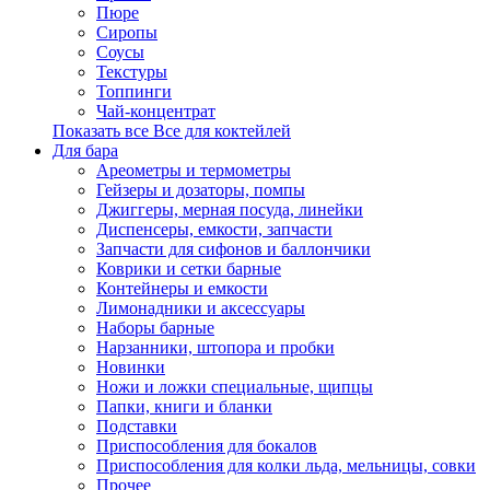
Пюре
Сиропы
Соусы
Текстуры
Топпинги
Чай-концентрат
Показать все Все для коктейлей
Для бара
Ареометры и термометры
Гейзеры и дозаторы, помпы
Джиггеры, мерная посуда, линейки
Диспенсеры, емкости, запчасти
Запчасти для сифонов и баллончики
Коврики и сетки барные
Контейнеры и емкости
Лимонадники и аксессуары
Наборы барные
Нарзанники, штопора и пробки
Новинки
Ножи и ложки специальные, щипцы
Папки, книги и бланки
Подставки
Приспособления для бокалов
Приспособления для колки льда, мельницы, совки
Прочее