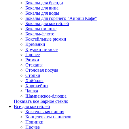
Бокалы для бренди
Бокалы для вина
Бокалы для воды
Бокалы для горячего "Айриш Кофе"
Бокалы для коктейлей
Бокалы пивные
Бокалы-флюте
Коктейльные рюмки
Креманки
Кружки пивные
Прочее
Рюмки
Стаканы
Столовая посуда
Стопки
Хайболы
Харикейны
Чашка
Шампанское-блюдца
Показать все Барное стекло
Все для коктейлей
Коктелльная вишня
Концентраты напитков
Новинки
Прочее