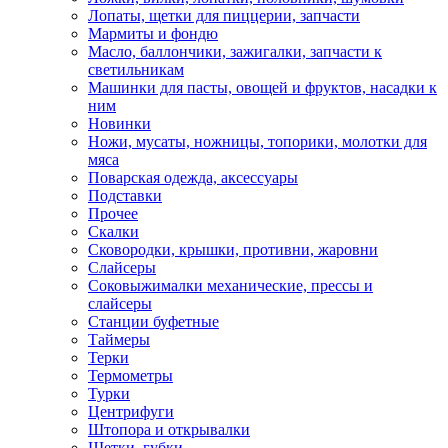
Лопаты, щетки для пиццерии, запчасти
Мармиты и фондю
Масло, баллончики, зажигалки, запчасти к
светильникам
Машинки для пасты, овощей и фруктов, насадки к
ним
Новинки
Ножи, мусаты, ножницы, топорики, молотки для
мяса
Поварская одежда, аксессуары
Подставки
Прочее
Скалки
Сковородки, крышки, противни, жаровни
Слайсеры
Соковыжималки механические, прессы и
слайсеры
Станции буфетные
Таймеры
Терки
Термометры
Турки
Центрифуги
Штопора и открывалки
Щетки, губки