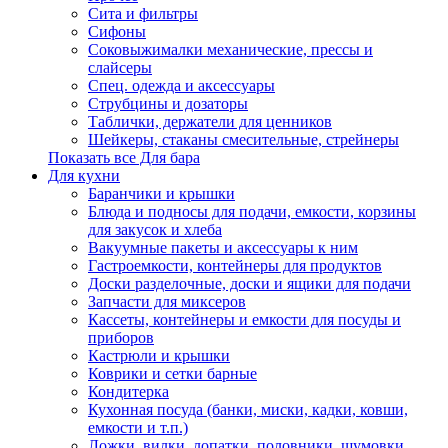
Сита и фильтры
Сифоны
Соковыжималки механические, прессы и
слайсеры
Спец. одежда и аксессуары
Струбцины и дозаторы
Таблички, держатели для ценников
Шейкеры, стаканы смесительные, стрейнеры
Показать все Для бара
Для кухни
Баранчики и крышки
Блюда и подносы для подачи, емкости, корзины
для закусок и хлеба
Вакуумные пакеты и аксессуары к ним
Гастроемкости, контейнеры для продуктов
Доски разделочные, доски и ящики для подачи
Запчасти для миксеров
Кассеты, контейнеры и емкости для посуды и
приборов
Кастрюли и крышки
Коврики и сетки барные
Кондитерка
Кухонная посуда (банки, миски, кадки, ковши,
емкости и т.п.)
Ложки, вилки, лопатки, половники, шумовки