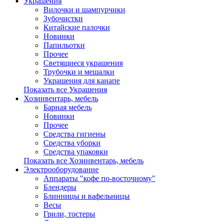
Украшения
Вилочки и шампурчики
Зубочистки
Китайские палочки
Новинки
Папильотки
Прочее
Светящиеся украшения
Трубочки и мешалки
Украшения для канапе
Показать все Украшения
Хозинвентарь, мебель
Барная мебель
Новинки
Прочее
Средства гигиены
Средства уборки
Средства упаковки
Показать все Хозинвентарь, мебель
Электрооборудование
Аппараты "кофе по-восточному"
Блендеры
Блинницы и вафельницы
Весы
Грили, тостеры