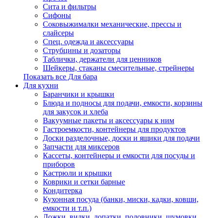
Сита и фильтры
Сифоны
Соковыжималки механические, прессы и
слайсеры
Спец. одежда и аксессуары
Струбцины и дозаторы
Таблички, держатели для ценников
Шейкеры, стаканы смесительные, стрейнеры
Показать все Для бара
Для кухни
Баранчики и крышки
Блюда и подносы для подачи, емкости, корзины
для закусок и хлеба
Вакуумные пакеты и аксессуары к ним
Гастроемкости, контейнеры для продуктов
Доски разделочные, доски и ящики для подачи
Запчасти для миксеров
Кассеты, контейнеры и емкости для посуды и
приборов
Кастрюли и крышки
Коврики и сетки барные
Кондитерка
Кухонная посуда (банки, миски, кадки, ковши,
емкости и т.п.)
Ложки, вилки, лопатки, половники, шумовки