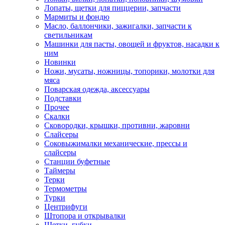
Лопаты, щетки для пиццерии, запчасти
Мармиты и фондю
Масло, баллончики, зажигалки, запчасти к
светильникам
Машинки для пасты, овощей и фруктов, насадки к
ним
Новинки
Ножи, мусаты, ножницы, топорики, молотки для
мяса
Поварская одежда, аксессуары
Подставки
Прочее
Скалки
Сковородки, крышки, противни, жаровни
Слайсеры
Соковыжималки механические, прессы и
слайсеры
Станции буфетные
Таймеры
Терки
Термометры
Турки
Центрифуги
Штопора и открывалки
Щетки, губки