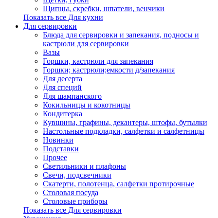
Щипцы, скребки, шпатели, венчики
Показать все Для кухни
Для сервировки
Блюда для сервировки и запекания, подносы и
кастрюли для сервировки
Вазы
Горшки, кастрюли для запекания
Горшки; кастрюли;емкости д/запекания
Для десерта
Для специй
Для шампанского
Кокильницы и кокотницы
Кондитерка
Кувшины, графины, декантеры, штофы, бутылки
Настольные подкладки, салфетки и салфетницы
Новинки
Подставки
Прочее
Светильники и плафоны
Свечи, подсвечники
Скатерти, полотенца, салфетки протирочные
Столовая посуда
Столовые приборы
Показать все Для сервировки