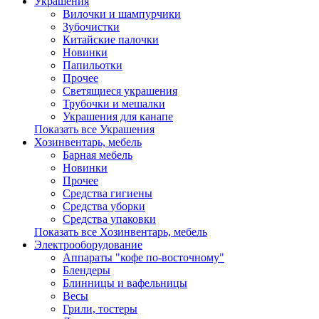
Украшения
Вилочки и шампурчики
Зубочистки
Китайские палочки
Новинки
Папильотки
Прочее
Светящиеся украшения
Трубочки и мешалки
Украшения для канапе
Показать все Украшения
Хозинвентарь, мебель
Барная мебель
Новинки
Прочее
Средства гигиены
Средства уборки
Средства упаковки
Показать все Хозинвентарь, мебель
Электрооборудование
Аппараты "кофе по-восточному"
Блендеры
Блинницы и вафельницы
Весы
Грили, тостеры