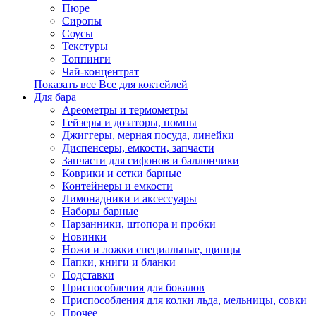
Пюре
Сиропы
Соусы
Текстуры
Топпинги
Чай-концентрат
Показать все Все для коктейлей
Для бара
Ареометры и термометры
Гейзеры и дозаторы, помпы
Джиггеры, мерная посуда, линейки
Диспенсеры, емкости, запчасти
Запчасти для сифонов и баллончики
Коврики и сетки барные
Контейнеры и емкости
Лимонадники и аксессуары
Наборы барные
Нарзанники, штопора и пробки
Новинки
Ножи и ложки специальные, щипцы
Папки, книги и бланки
Подставки
Приспособления для бокалов
Приспособления для колки льда, мельницы, совки
Прочее