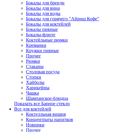
Бокалы для бренди
Бокалы для вина
Бокалы для воды
Бокалы для горячего "Айриш Кофе"
Бокалы для коктейлей
Бокалы пивные
Бокалы-флюте
Коктейльные рюмки
Креманки
Кружки пивные
Прочее
Рюмки
Стаканы
Столовая посуда
Стопки
Хайболы
Харикейны
Чашка
Шампанское-блюдца
Показать все Барное стекло
Все для коктейлей
Коктелльная вишня
Концентраты напитков
Новинки
Прочее