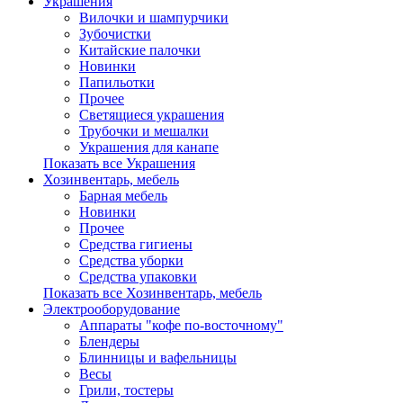
Украшения
Вилочки и шампурчики
Зубочистки
Китайские палочки
Новинки
Папильотки
Прочее
Светящиеся украшения
Трубочки и мешалки
Украшения для канапе
Показать все Украшения
Хозинвентарь, мебель
Барная мебель
Новинки
Прочее
Средства гигиены
Средства уборки
Средства упаковки
Показать все Хозинвентарь, мебель
Электрооборудование
Аппараты "кофе по-восточному"
Блендеры
Блинницы и вафельницы
Весы
Грили, тостеры