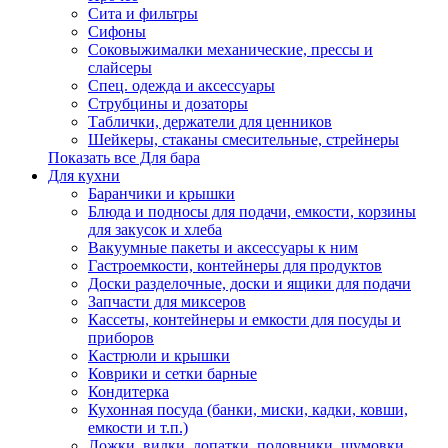
Сита и фильтры
Сифоны
Соковыжималки механические, прессы и
слайсеры
Спец. одежда и аксессуары
Струбцины и дозаторы
Таблички, держатели для ценников
Шейкеры, стаканы смесительные, стрейнеры
Показать все Для бара
Для кухни
Баранчики и крышки
Блюда и подносы для подачи, емкости, корзины
для закусок и хлеба
Вакуумные пакеты и аксессуары к ним
Гастроемкости, контейнеры для продуктов
Доски разделочные, доски и ящики для подачи
Запчасти для миксеров
Кассеты, контейнеры и емкости для посуды и
приборов
Кастрюли и крышки
Коврики и сетки барные
Кондитерка
Кухонная посуда (банки, миски, кадки, ковши,
емкости и т.п.)
Ложки, вилки, лопатки, половники, шумовки