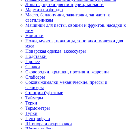
Лопаты, щетки для пиццерии, запчасти
Мармиты и фондю
Масло, баллончики, зажигалки, запчасти к
светильникам
Машинки для пасты, овощей и фруктов, насадки к
ним
Новинки
Ножи, мусаты, ножницы, топорики, молотки для
мяса
Поварская одежда, аксессуары
Подставки
Прочее
Скалки
Сковородки, крышки, противни, жаровни
Слайсеры
Соковыжималки механические, прессы и
слайсеры
Станции буфетные
Таймеры
Терки
Термометры
Турки
Центрифуги
Штопора и открывалки
Щетки, губки