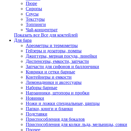
Пюре
Сиропы
Соусы
Текстуры
Топпинги
Чай-концентрат
Показать все Все для коктейлей
Для бара
Ареометры и термометры
Гейзеры и дозаторы, помпы
Джиггеры, мерная посуда, линейки
Диспенсеры, емкости, запчасти
Запчасти для сифонов и баллончики
Коврики и сетки барные
Контейнеры и емкости
Лимонадники и аксессуары
Наборы барные
Нарзанники, штопора и пробки
Новинки
Ножи и ложки специальные, щипцы
Папки, книги и бланки
Подставки
Приспособления для бокалов
Приспособления для колки льда, мельницы, совки
Прочее