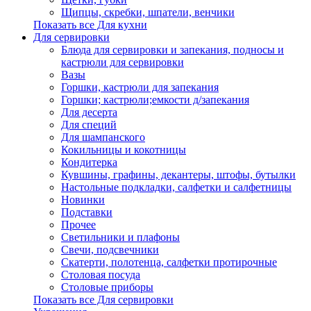
Щипцы, скребки, шпатели, венчики
Показать все Для кухни
Для сервировки
Блюда для сервировки и запекания, подносы и
кастрюли для сервировки
Вазы
Горшки, кастрюли для запекания
Горшки; кастрюли;емкости д/запекания
Для десерта
Для специй
Для шампанского
Кокильницы и кокотницы
Кондитерка
Кувшины, графины, декантеры, штофы, бутылки
Настольные подкладки, салфетки и салфетницы
Новинки
Подставки
Прочее
Светильники и плафоны
Свечи, подсвечники
Скатерти, полотенца, салфетки протирочные
Столовая посуда
Столовые приборы
Показать все Для сервировки