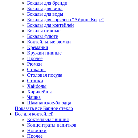
Бокалы для бренди
Бокалы для вина
Бокалы для воды
Бокалы для горячего "Айриш Кофе"
Бокалы для коктейлей
Бокалы пивные
Бокалы-флюте
Коктейльные рюмки
Креманки
Кружки пивные
Прочее
Рюмки
Стаканы
Столовая посуда
Стопки
Хайболы
Харикейны
Чашка
Шампанское-блюдца
Показать все Барное стекло
Все для коктейлей
Коктелльная вишня
Концентраты напитков
Новинки
Прочее