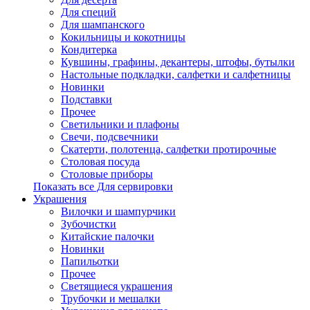
Для специй
Для шампанского
Кокильницы и кокотницы
Кондитерка
Кувшины, графины, декантеры, штофы, бутылки
Настольные подкладки, салфетки и салфетницы
Новинки
Подставки
Прочее
Светильники и плафоны
Свечи, подсвечники
Скатерти, полотенца, салфетки протирочные
Столовая посуда
Столовые приборы
Показать все Для сервировки
Украшения
Вилочки и шампурчики
Зубочистки
Китайские палочки
Новинки
Папильотки
Прочее
Светящиеся украшения
Трубочки и мешалки