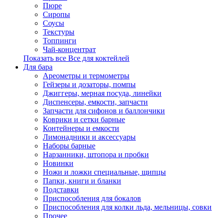
Пюре
Сиропы
Соусы
Текстуры
Топпинги
Чай-концентрат
Показать все Все для коктейлей
Для бара
Ареометры и термометры
Гейзеры и дозаторы, помпы
Джиггеры, мерная посуда, линейки
Диспенсеры, емкости, запчасти
Запчасти для сифонов и баллончики
Коврики и сетки барные
Контейнеры и емкости
Лимонадники и аксессуары
Наборы барные
Нарзанники, штопора и пробки
Новинки
Ножи и ложки специальные, щипцы
Папки, книги и бланки
Подставки
Приспособления для бокалов
Приспособления для колки льда, мельницы, совки
Прочее