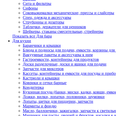
Сита и фильтры
Сифоны
Соковыжималки механические, прессы и слайсеры
Спец. одежда и аксессуары
Струбцины и дозаторы
Таблички, держатели для ценников
Шейкеры, стаканы смесительные, стрейнеры
Показать все Для бара
Для кухни
Баранчики и крышки
Блюда и подносы для подачи, емкости, корзины для 
Вакуумные пакеты и аксессуары к ним
Гастроемкости, контейнеры для продуктов
Доски разделочные, доски и ящики для подачи
Запчасти для миксеров
Кассеты, контейнеры и емкости для посуды и приб
Кастрюли и крышки
Коврики и сетки барные
Кондитерка
Кухонная посуда (банки, миски, кадки, ковши, емкос
Ложки, вилки, лопатки, половники, шумовки
Лопаты, щетки для пиццерии, запчасти
Мармиты и фондю
Масло, баллончики, зажигалки, запчасти к светиль
Машинки для пасты, овощей и фруктов, насадки к 