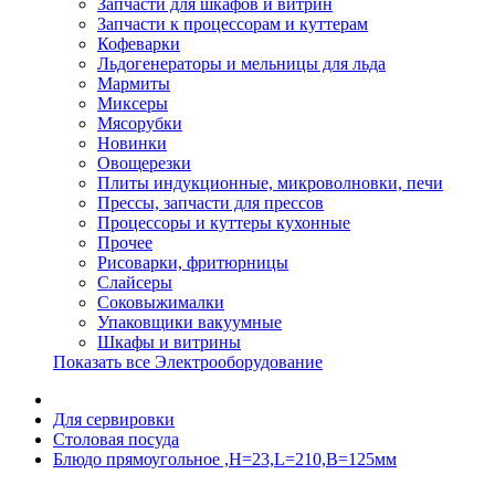
Запчасти для шкафов и витрин
Запчасти к процессорам и куттерам
Кофеварки
Льдогенераторы и мельницы для льда
Мармиты
Миксеры
Мясорубки
Новинки
Овощерезки
Плиты индукционные, микроволновки, печи
Прессы, запчасти для прессов
Процессоры и куттеры кухонные
Прочее
Рисоварки, фритюрницы
Слайсеры
Соковыжималки
Упаковщики вакуумные
Шкафы и витрины
Показать все Электрооборудование
Для сервировки
Столовая посуда
Блюдо прямоугольное ,H=23,L=210,B=125мм