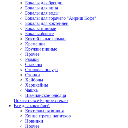
Бокалы для бренди
Бокалы для вина
Бокалы для воды
Бокалы для горячего "Айриш Кофе"
Бокалы для коктейлей
Бокалы пивные
Бокалы-флюте
Коктейльные рюмки
Креманки
Кружки пивные
Прочее
Рюмки
Стаканы
Столовая посуда
Стопки
Хайболы
Харикейны
Чашка
Шампанское-блюдца
Показать все Барное стекло
Все для коктейлей
Коктелльная вишня
Концентраты напитков
Новинки
Прочее