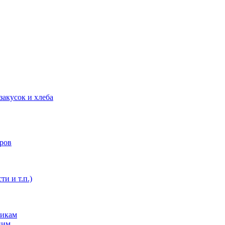
закусок и хлеба
оров
ти и т.п.)
никам
ним