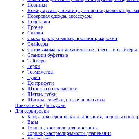
Новинки
Ножи, мусаты, ножницы, топорики, молотки для мя
Поварская одежда, аксессуары
Подставки
Прочее
Скалки
Сковородки, крышки, противни, жаровни
Слайсеры
Соковыжималки механические, прессы и слайсеры
Станции буфетные
Таймеры
Терки
Термометры
Турки
Центрифуги
Штопора и открывалки
Щетки, губки
Щипцы, скребки, шпатели, венчики
Показать все Для кухни
Для сервировки
Блюда для сервировки и запекания, подносы и каст
Вазы
Горшки, кастрюли для запекания
Горшки; кастрюли;емкости д/запекания
Для десерта