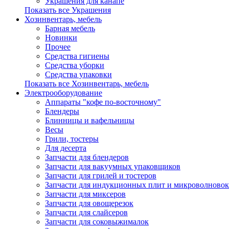
Украшения для канапе
Показать все Украшения
Хозинвентарь, мебель
Барная мебель
Новинки
Прочее
Средства гигиены
Средства уборки
Средства упаковки
Показать все Хозинвентарь, мебель
Электрооборудование
Аппараты "кофе по-восточному"
Блендеры
Блинницы и вафельницы
Весы
Грили, тостеры
Для десерта
Запчасти для блендеров
Запчасти для вакуумных упаковщиков
Запчасти для грилей и тостеров
Запчасти для индукционных плит и микроволновок
Запчасти для миксеров
Запчасти для овощерезок
Запчасти для слайсеров
Запчасти для соковыжималок