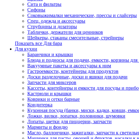
Сита и фильтры
Сифоны
Соковыжималки механические, прессы и слайсеры
Спец. одежда и аксессуары
Струбцины и дозаторы
Таблички, держатели для ценников
Шейкеры, стаканы смесительные, стрейнеры
Показать все Для бара
Для кухни
Баранчики и крышки
Блюда и подносы для подачи, емкости, корзины для 
Вакуумные пакеты и аксессуары к ним
Гастроемкости, контейнеры для продуктов
Доски разделочные, доски и ящики для подачи
Запчасти для миксеров
Кассеты, контейнеры и емкости для посуды и приб
Кастрюли и крышки
Коврики и сетки барные
Кондитерка
Кухонная посуда (банки, миски, кадки, ковши, емкос
Ложки, вилки, лопатки, половники, шумовки
Лопаты, щетки для пиццерии, запчасти
Мармиты и фондю
Масло, баллончики, зажигалки, запчасти к светиль
Машинки для пасты, овощей и фруктов, насадки к 