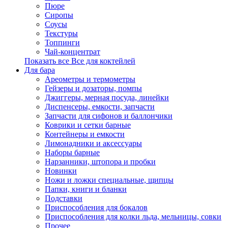
Пюре
Сиропы
Соусы
Текстуры
Топпинги
Чай-концентрат
Показать все Все для коктейлей
Для бара
Ареометры и термометры
Гейзеры и дозаторы, помпы
Джиггеры, мерная посуда, линейки
Диспенсеры, емкости, запчасти
Запчасти для сифонов и баллончики
Коврики и сетки барные
Контейнеры и емкости
Лимонадники и аксессуары
Наборы барные
Нарзанники, штопора и пробки
Новинки
Ножи и ложки специальные, щипцы
Папки, книги и бланки
Подставки
Приспособления для бокалов
Приспособления для колки льда, мельницы, совки
Прочее