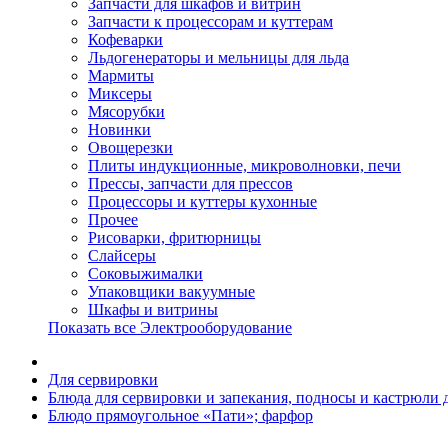
Запчасти для шкафов и витрин
Запчасти к процессорам и куттерам
Кофеварки
Льдогенераторы и мельницы для льда
Мармиты
Миксеры
Мясорубки
Новинки
Овощерезки
Плиты индукционные, микроволновки, печи
Прессы, запчасти для прессов
Процессоры и куттеры кухонные
Прочее
Рисоварки, фритюрницы
Слайсеры
Соковыжималки
Упаковщики вакуумные
Шкафы и витрины
Показать все Электрооборудование
Для сервировки
Блюда для сервировки и запекания, подносы и кастрюли 
Блюдо прямоугольное «Пати»; фарфор