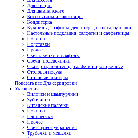
Для специй
Для шампанского
Кокильницы и кокотницы
Кондитерка
Кувшины, графины, декантеры, штофы, бутылки
Настольные подкладки, салфетки и салфетницы
Новинки
Подставки
Прочее
Светильники и плафоны
Свечи, подсвечники
Скатерти, полотенца, салфетки протирочные
Столовая посуда
Столовые приборы
Показать все Для сервировки
Украшения
Вилочки и шампурчики
Зубочистки
Китайские палочки
Новинки
Папильотки
Прочее
Светящиеся украшения
Трубочки и мешалки