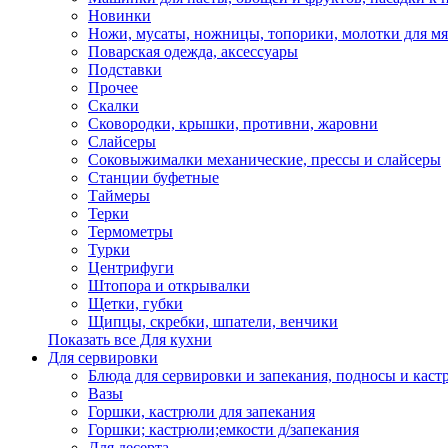
Новинки
Ножи, мусаты, ножницы, топорики, молотки для мя
Поварская одежда, аксессуары
Подставки
Прочее
Скалки
Сковородки, крышки, противни, жаровни
Слайсеры
Соковыжималки механические, прессы и слайсеры
Станции буфетные
Таймеры
Терки
Термометры
Турки
Центрифуги
Штопора и открывалки
Щетки, губки
Щипцы, скребки, шпатели, венчики
Показать все Для кухни
Для сервировки
Блюда для сервировки и запекания, подносы и каст
Вазы
Горшки, кастрюли для запекания
Горшки; кастрюли;емкости д/запекания
Для десерта