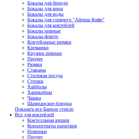
Бокалы для бренди
Бокалы для вина
Бокалы для воды
Бокалы для горячего "Айриш Кофе"
Бокалы для коктейлей
Бокалы пивные
Бокалы-флюте
Коктейльные рюмки
Креманки
Кружки пивные
Прочее
Рюмки
Стаканы
Столовая посуда
Стопки
Хайболы
Харикейны
Чашка
Шампанское-блюдца
Показать все Барное стекло
Все для коктейлей
Коктелльная вишня
Концентраты напитков
Новинки
Прочее