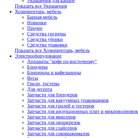
Украшения для канапе
Показать все Украшения
Хозинвентарь, мебель
Барная мебель
Новинки
Прочее
Средства гигиены
Средства уборки
Средства упаковки
Показать все Хозинвентарь, мебель
Электрооборудование
Аппараты "кофе по-восточному"
Блендеры
Блинницы и вафельницы
Весы
Грили, тостеры
Для десерта
Запчасти для блендеров
Запчасти для вакуумных упаковщиков
Запчасти для грилей и тостеров
Запчасти для индукционных плит и микроволновок
Запчасти для миксеров
Запчасти для овощерезок
Запчасти для слайсеров
Запчасти для соковыжималок