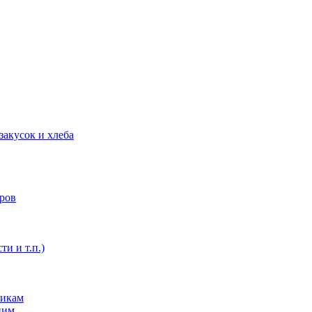
закусок и хлеба
оров
ти и т.п.)
никам
ним