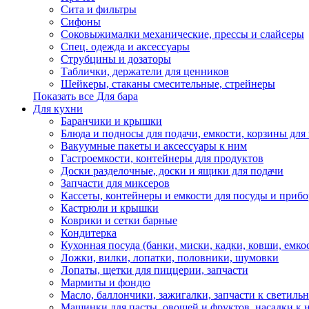
Сита и фильтры
Сифоны
Соковыжималки механические, прессы и слайсеры
Спец. одежда и аксессуары
Струбцины и дозаторы
Таблички, держатели для ценников
Шейкеры, стаканы смесительные, стрейнеры
Показать все Для бара
Для кухни
Баранчики и крышки
Блюда и подносы для подачи, емкости, корзины для 
Вакуумные пакеты и аксессуары к ним
Гастроемкости, контейнеры для продуктов
Доски разделочные, доски и ящики для подачи
Запчасти для миксеров
Кассеты, контейнеры и емкости для посуды и приб
Кастрюли и крышки
Коврики и сетки барные
Кондитерка
Кухонная посуда (банки, миски, кадки, ковши, емкос
Ложки, вилки, лопатки, половники, шумовки
Лопаты, щетки для пиццерии, запчасти
Мармиты и фондю
Масло, баллончики, зажигалки, запчасти к светиль
Машинки для пасты, овощей и фруктов, насадки к 