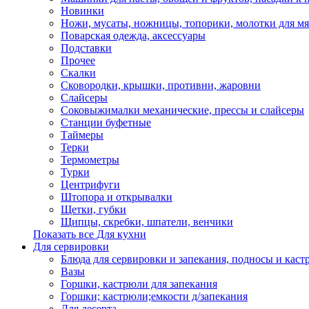
Новинки
Ножи, мусаты, ножницы, топорики, молотки для мя
Поварская одежда, аксессуары
Подставки
Прочее
Скалки
Сковородки, крышки, противни, жаровни
Слайсеры
Соковыжималки механические, прессы и слайсеры
Станции буфетные
Таймеры
Терки
Термометры
Турки
Центрифуги
Штопора и открывалки
Щетки, губки
Щипцы, скребки, шпатели, венчики
Показать все Для кухни
Для сервировки
Блюда для сервировки и запекания, подносы и каст
Вазы
Горшки, кастрюли для запекания
Горшки; кастрюли;емкости д/запекания
Для десерта