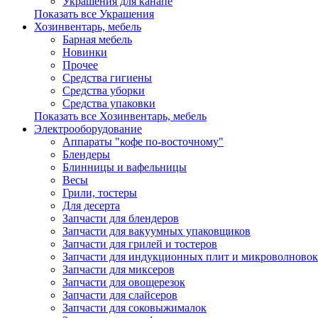
Украшения для канапе
Показать все Украшения
Хозинвентарь, мебель
Барная мебель
Новинки
Прочее
Средства гигиены
Средства уборки
Средства упаковки
Показать все Хозинвентарь, мебель
Электрооборудование
Аппараты "кофе по-восточному"
Блендеры
Блинницы и вафельницы
Весы
Грили, тостеры
Для десерта
Запчасти для блендеров
Запчасти для вакуумных упаковщиков
Запчасти для грилей и тостеров
Запчасти для индукционных плит и микроволновок
Запчасти для миксеров
Запчасти для овощерезок
Запчасти для слайсеров
Запчасти для соковыжималок