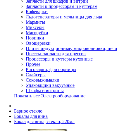
Запчасти для шкафов и витрин
Запчасти к процессорам и куттерам
Кофеварки
Льдогенераторы и мельницы для льда
Мармиты
Миксеры
Мясорубки
Новинки
Овощерезки
Плиты индукционные, микроволновки, печи
Прессы, запчасти для прессов
Процессоры и куттеры кухонные
Прочее
Рисоварки, фритюрницы
Слайсеры
Соковыжималки
Упаковщики вакуумные
Шкафы и витрины
Показать все Электрооборудование
Барное стекло
Бокалы для вина
Бокал для вина; стекло; 220мл