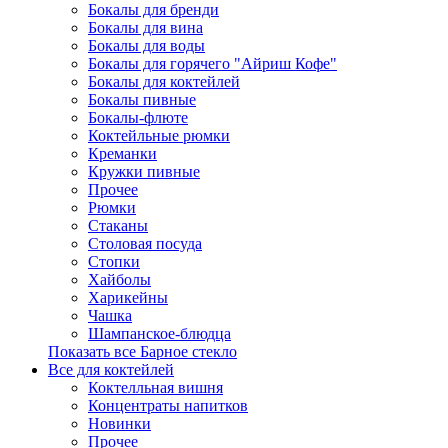
Бокалы для бренди
Бокалы для вина
Бокалы для воды
Бокалы для горячего "Айриш Кофе"
Бокалы для коктейлей
Бокалы пивные
Бокалы-флюте
Коктейльные рюмки
Креманки
Кружки пивные
Прочее
Рюмки
Стаканы
Столовая посуда
Стопки
Хайболы
Харикейны
Чашка
Шампанское-блюдца
Показать все Барное стекло
Все для коктейлей
Коктелльная вишня
Концентраты напитков
Новинки
Прочее