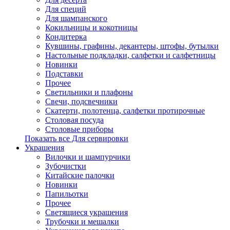
Для специй
Для шампанского
Кокильницы и кокотницы
Кондитерка
Кувшины, графины, декантеры, штофы, бутылки
Настольные подкладки, салфетки и салфетницы
Новинки
Подставки
Прочее
Светильники и плафоны
Свечи, подсвечники
Скатерти, полотенца, салфетки протирочные
Столовая посуда
Столовые приборы
Показать все Для сервировки
Украшения
Вилочки и шампурчики
Зубочистки
Китайские палочки
Новинки
Папильотки
Прочее
Светящиеся украшения
Трубочки и мешалки