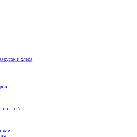
закусок и хлеба
оров
ти и т.п.)
никам
ним