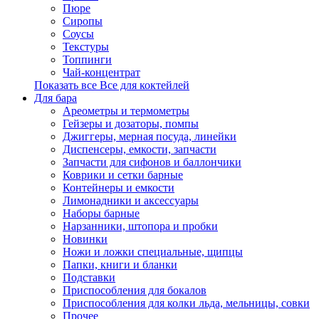
Пюре
Сиропы
Соусы
Текстуры
Топпинги
Чай-концентрат
Показать все Все для коктейлей
Для бара
Ареометры и термометры
Гейзеры и дозаторы, помпы
Джиггеры, мерная посуда, линейки
Диспенсеры, емкости, запчасти
Запчасти для сифонов и баллончики
Коврики и сетки барные
Контейнеры и емкости
Лимонадники и аксессуары
Наборы барные
Нарзанники, штопора и пробки
Новинки
Ножи и ложки специальные, щипцы
Папки, книги и бланки
Подставки
Приспособления для бокалов
Приспособления для колки льда, мельницы, совки
Прочее