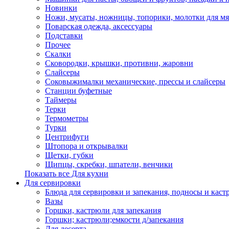
Новинки
Ножи, мусаты, ножницы, топорики, молотки для мя
Поварская одежда, аксессуары
Подставки
Прочее
Скалки
Сковородки, крышки, противни, жаровни
Слайсеры
Соковыжималки механические, прессы и слайсеры
Станции буфетные
Таймеры
Терки
Термометры
Турки
Центрифуги
Штопора и открывалки
Щетки, губки
Щипцы, скребки, шпатели, венчики
Показать все Для кухни
Для сервировки
Блюда для сервировки и запекания, подносы и каст
Вазы
Горшки, кастрюли для запекания
Горшки; кастрюли;емкости д/запекания
Для десерта