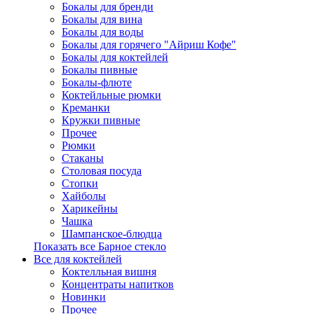
Бокалы для бренди
Бокалы для вина
Бокалы для воды
Бокалы для горячего "Айриш Кофе"
Бокалы для коктейлей
Бокалы пивные
Бокалы-флюте
Коктейльные рюмки
Креманки
Кружки пивные
Прочее
Рюмки
Стаканы
Столовая посуда
Стопки
Хайболы
Харикейны
Чашка
Шампанское-блюдца
Показать все Барное стекло
Все для коктейлей
Коктелльная вишня
Концентраты напитков
Новинки
Прочее