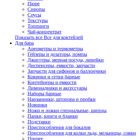
Пюре
Сиропы
Соусы
Текстуры
Топпинги
Чай-концентрат
Показать все Все для коктейлей
Для бара
Ареометры и термометры
Гейзеры и дозаторы, помпы
Джиггеры, мерная посуда, линейки
Диспенсеры, емкости, запчасти
Запчасти для сифонов и баллончики
Коврики и сетки барные
Контейнеры и емкости
Лимонадники и аксессуары
Наборы барные
Нарзанники, штопора и пробки
Новинки
Ножи и ложки специальные, щипцы
Папки, книги и бланки
Подставки
Приспособления для бокалов
Приспособления для колки льда, мельницы, совки
Прочее