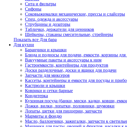
Сита и фильтры
Сифоны
Соковыжималки механические, прессы и слайсеры
Спец. одежда и аксессуары
Струбцины и дозаторы
Таблички, держатели для ценников
Шейкеры, стаканы смесительные, стрейнеры
Показать все Для бара
Для кухни
Баранчики и крышки
Блюда и подносы для подачи, емкости, корзины для 
Вакуумные пакеты и аксессуары к ним
Гастроемкости, контейнеры для продуктов
Доски разделочные, доски и ящики для подачи
Запчасти для миксеров
Кассеты, контейнеры и емкости для посуды и приб
Кастрюли и крышки
Коврики и сетки барные
Кондитерка
Кухонная посуда (банки, миски, кадки, ковши, емкос
Ложки, вилки, лопатки, половники, шумовки
Лопаты, щетки для пиццерии, запчасти
Мармиты и фондю
Масло, баллончики, зажигалки, запчасти к светиль
Машинки для пасты, овощей и фруктов, насадки к 