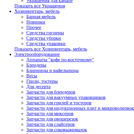
Украшения для канапе
Показать все Украшения
Хозинвентарь, мебель
Барная мебель
Новинки
Прочее
Средства гигиены
Средства уборки
Средства упаковки
Показать все Хозинвентарь, мебель
Электрооборудование
Аппараты "кофе по-восточному"
Блендеры
Блинницы и вафельницы
Весы
Грили, тостеры
Для десерта
Запчасти для блендеров
Запчасти для вакуумных упаковщиков
Запчасти для грилей и тостеров
Запчасти для индукционных плит и микроволновок
Запчасти для миксеров
Запчасти для овощерезок
Запчасти для слайсеров
Запчасти для соковыжималок