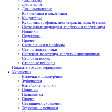
Для специй
Для шампанского
Кокильницы и кокотницы
Кондитерка
Кувшины, графины, декантеры, штофы, бутылки
Настольные подкладки, салфетки и салфетницы
Новинки
Подставки
Прочее
Светильники и плафоны
Свечи, подсвечники
Скатерти, полотенца, салфетки протирочные
Столовая посуда
Столовые приборы
Показать все Для сервировки
Украшения
Вилочки и шампурчики
Зубочистки
Китайские палочки
Новинки
Папильотки
Прочее
Светящиеся украшения
Трубочки и мешалки