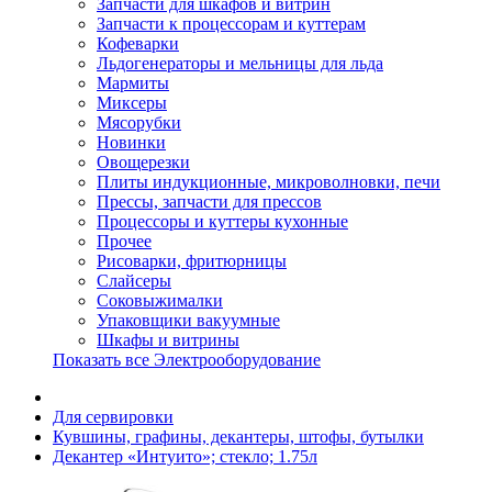
Запчасти для шкафов и витрин
Запчасти к процессорам и куттерам
Кофеварки
Льдогенераторы и мельницы для льда
Мармиты
Миксеры
Мясорубки
Новинки
Овощерезки
Плиты индукционные, микроволновки, печи
Прессы, запчасти для прессов
Процессоры и куттеры кухонные
Прочее
Рисоварки, фритюрницы
Слайсеры
Соковыжималки
Упаковщики вакуумные
Шкафы и витрины
Показать все Электрооборудование
Для сервировки
Кувшины, графины, декантеры, штофы, бутылки
Декантер «Интуито»; стекло; 1.75л