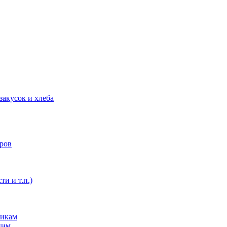
закусок и хлеба
оров
ти и т.п.)
никам
ним