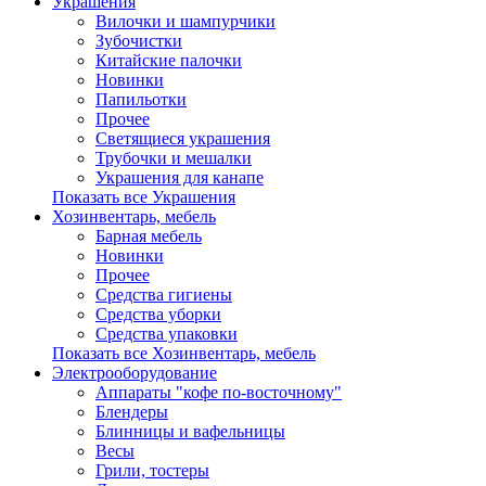
Украшения
Вилочки и шампурчики
Зубочистки
Китайские палочки
Новинки
Папильотки
Прочее
Светящиеся украшения
Трубочки и мешалки
Украшения для канапе
Показать все Украшения
Хозинвентарь, мебель
Барная мебель
Новинки
Прочее
Средства гигиены
Средства уборки
Средства упаковки
Показать все Хозинвентарь, мебель
Электрооборудование
Аппараты "кофе по-восточному"
Блендеры
Блинницы и вафельницы
Весы
Грили, тостеры