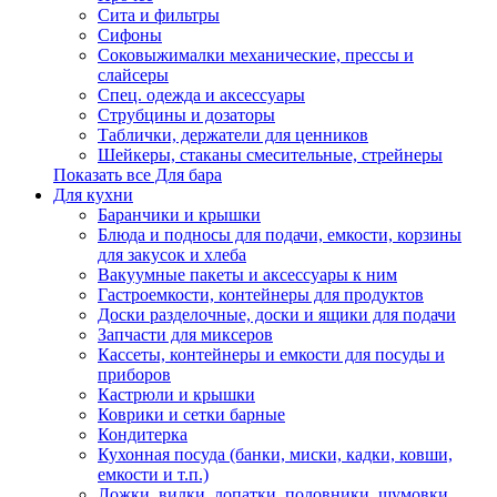
Сита и фильтры
Сифоны
Соковыжималки механические, прессы и
слайсеры
Спец. одежда и аксессуары
Струбцины и дозаторы
Таблички, держатели для ценников
Шейкеры, стаканы смесительные, стрейнеры
Показать все Для бара
Для кухни
Баранчики и крышки
Блюда и подносы для подачи, емкости, корзины
для закусок и хлеба
Вакуумные пакеты и аксессуары к ним
Гастроемкости, контейнеры для продуктов
Доски разделочные, доски и ящики для подачи
Запчасти для миксеров
Кассеты, контейнеры и емкости для посуды и
приборов
Кастрюли и крышки
Коврики и сетки барные
Кондитерка
Кухонная посуда (банки, миски, кадки, ковши,
емкости и т.п.)
Ложки, вилки, лопатки, половники, шумовки