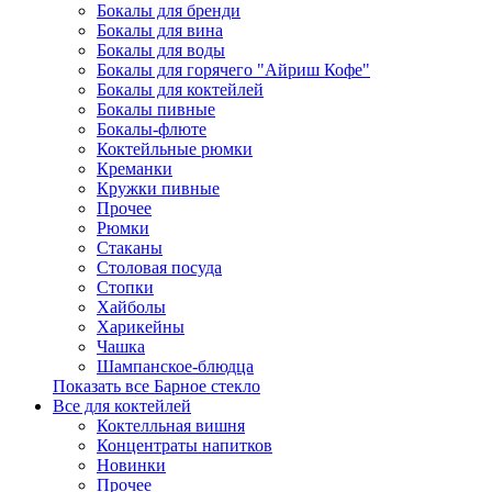
Бокалы для бренди
Бокалы для вина
Бокалы для воды
Бокалы для горячего "Айриш Кофе"
Бокалы для коктейлей
Бокалы пивные
Бокалы-флюте
Коктейльные рюмки
Креманки
Кружки пивные
Прочее
Рюмки
Стаканы
Столовая посуда
Стопки
Хайболы
Харикейны
Чашка
Шампанское-блюдца
Показать все Барное стекло
Все для коктейлей
Коктелльная вишня
Концентраты напитков
Новинки
Прочее