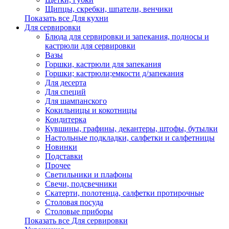
Щипцы, скребки, шпатели, венчики
Показать все Для кухни
Для сервировки
Блюда для сервировки и запекания, подносы и
кастрюли для сервировки
Вазы
Горшки, кастрюли для запекания
Горшки; кастрюли;емкости д/запекания
Для десерта
Для специй
Для шампанского
Кокильницы и кокотницы
Кондитерка
Кувшины, графины, декантеры, штофы, бутылки
Настольные подкладки, салфетки и салфетницы
Новинки
Подставки
Прочее
Светильники и плафоны
Свечи, подсвечники
Скатерти, полотенца, салфетки протирочные
Столовая посуда
Столовые приборы
Показать все Для сервировки