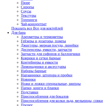
Пюре
Сиропы
Соусы
Текстуры
Топпинги
Чай-концентрат
Показать все Все для коктейлей
Для бара
Ареометры и термометры
Гейзеры и дозаторы, помпы
Джиггеры, мерная посуда, линейки
Диспенсеры, емкости, запчасти
Запчасти для сифонов и баллончики
Коврики и сетки барные
Контейнеры и емкости
Лимонадники и аксессуары
Наборы барные
Нарзанники, штопора и пробки
Новинки
Ножи и ложки специальные, щипцы
Папки, книги и бланки
Подставки
Приспособления для бокалов
Приспособления для колки льда, мельницы, совки
Прочее