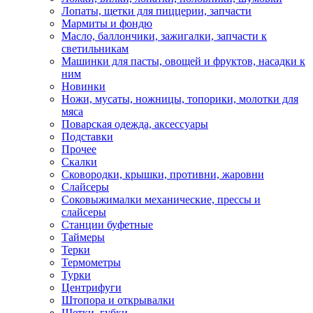
Лопаты, щетки для пиццерии, запчасти
Мармиты и фондю
Масло, баллончики, зажигалки, запчасти к
светильникам
Машинки для пасты, овощей и фруктов, насадки к
ним
Новинки
Ножи, мусаты, ножницы, топорики, молотки для
мяса
Поварская одежда, аксессуары
Подставки
Прочее
Скалки
Сковородки, крышки, противни, жаровни
Слайсеры
Соковыжималки механические, прессы и
слайсеры
Станции буфетные
Таймеры
Терки
Термометры
Турки
Центрифуги
Штопора и открывалки
Щетки, губки