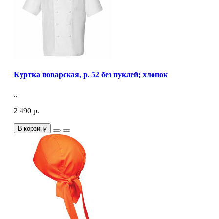
Куртка поварская, р. 52 без пуклей; хлопок
..
2 490 р.
В корзину