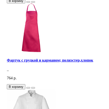
В корзину
Фартук с грудкой и карманом; полиэстер,хлопок
..
764 р.
В корзину