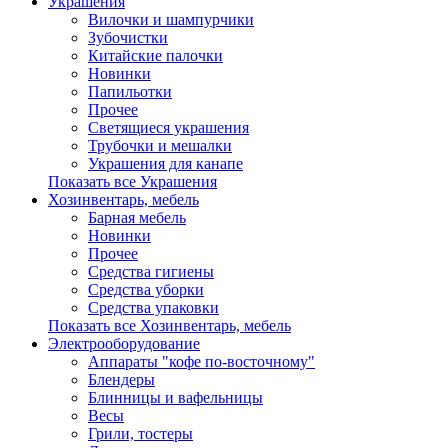
Украшения
Вилочки и шампурчики
Зубочистки
Китайские палочки
Новинки
Папильотки
Прочее
Светящиеся украшения
Трубочки и мешалки
Украшения для канапе
Показать все Украшения
Хозинвентарь, мебель
Барная мебель
Новинки
Прочее
Средства гигиены
Средства уборки
Средства упаковки
Показать все Хозинвентарь, мебель
Электрооборудование
Аппараты "кофе по-восточному"
Блендеры
Блинницы и вафельницы
Весы
Грили, тостеры