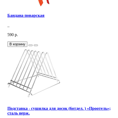
Бандана поварская
..
590 р.
В корзину
Подставка - сушилка для досок (6отдел. ) «Проотель»;
сталь нерж.