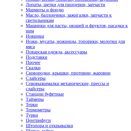
Лопаты, щетки для пиццерии, запчасти
Мармиты и фондю
Масло, баллончики, зажигалки, запчасти к
светильникам
Машинки для пасты, овощей и фруктов, насадки к
ним
Новинки
Ножи, мусаты, ножницы, топорики, молотки для
мяса
Поварская одежда, аксессуары
Подставки
Прочее
Скалки
Сковородки, крышки, противни, жаровни
Слайсеры
Соковыжималки механические, прессы и
слайсеры
Станции буфетные
Таймеры
Терки
Термометры
Турки
Центрифуги
Штопора и открывалки
Щетки, губки