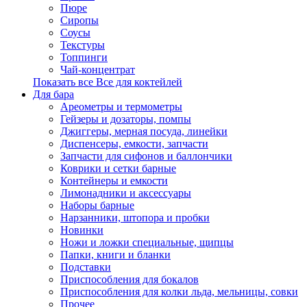
Пюре
Сиропы
Соусы
Текстуры
Топпинги
Чай-концентрат
Показать все Все для коктейлей
Для бара
Ареометры и термометры
Гейзеры и дозаторы, помпы
Джиггеры, мерная посуда, линейки
Диспенсеры, емкости, запчасти
Запчасти для сифонов и баллончики
Коврики и сетки барные
Контейнеры и емкости
Лимонадники и аксессуары
Наборы барные
Нарзанники, штопора и пробки
Новинки
Ножи и ложки специальные, щипцы
Папки, книги и бланки
Подставки
Приспособления для бокалов
Приспособления для колки льда, мельницы, совки
Прочее