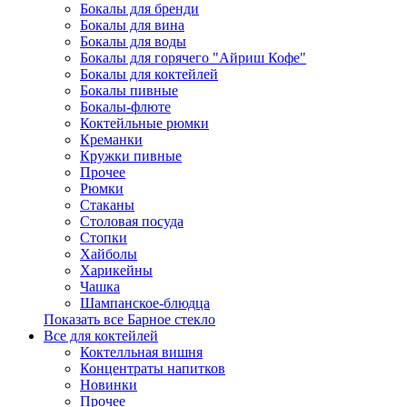
Бокалы для бренди
Бокалы для вина
Бокалы для воды
Бокалы для горячего "Айриш Кофе"
Бокалы для коктейлей
Бокалы пивные
Бокалы-флюте
Коктейльные рюмки
Креманки
Кружки пивные
Прочее
Рюмки
Стаканы
Столовая посуда
Стопки
Хайболы
Харикейны
Чашка
Шампанское-блюдца
Показать все Барное стекло
Все для коктейлей
Коктелльная вишня
Концентраты напитков
Новинки
Прочее