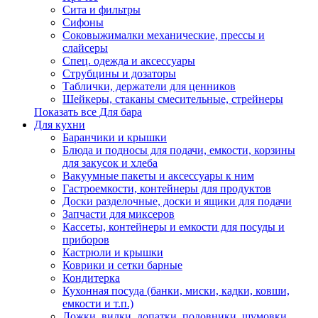
Сита и фильтры
Сифоны
Соковыжималки механические, прессы и
слайсеры
Спец. одежда и аксессуары
Струбцины и дозаторы
Таблички, держатели для ценников
Шейкеры, стаканы смесительные, стрейнеры
Показать все Для бара
Для кухни
Баранчики и крышки
Блюда и подносы для подачи, емкости, корзины
для закусок и хлеба
Вакуумные пакеты и аксессуары к ним
Гастроемкости, контейнеры для продуктов
Доски разделочные, доски и ящики для подачи
Запчасти для миксеров
Кассеты, контейнеры и емкости для посуды и
приборов
Кастрюли и крышки
Коврики и сетки барные
Кондитерка
Кухонная посуда (банки, миски, кадки, ковши,
емкости и т.п.)
Ложки, вилки, лопатки, половники, шумовки