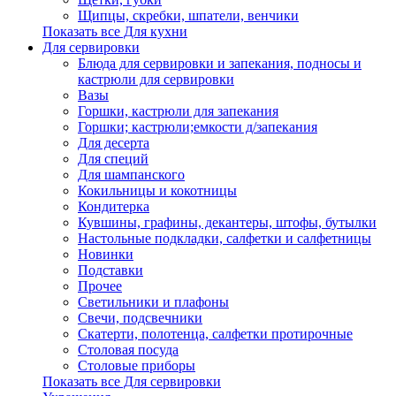
Щипцы, скребки, шпатели, венчики
Показать все Для кухни
Для сервировки
Блюда для сервировки и запекания, подносы и
кастрюли для сервировки
Вазы
Горшки, кастрюли для запекания
Горшки; кастрюли;емкости д/запекания
Для десерта
Для специй
Для шампанского
Кокильницы и кокотницы
Кондитерка
Кувшины, графины, декантеры, штофы, бутылки
Настольные подкладки, салфетки и салфетницы
Новинки
Подставки
Прочее
Светильники и плафоны
Свечи, подсвечники
Скатерти, полотенца, салфетки протирочные
Столовая посуда
Столовые приборы
Показать все Для сервировки