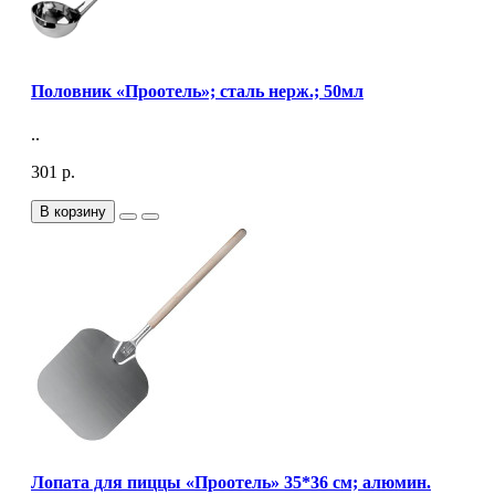
Половник «Проотель»; сталь нерж.; 50мл
..
301 р.
В корзину
Лопата для пиццы «Проотель» 35*36 см; алюмин.