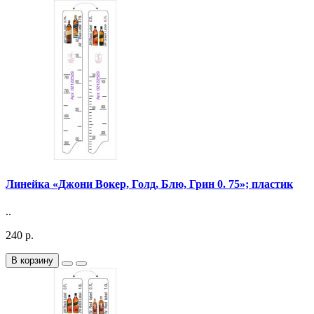
Линейка «Джони Вокер, Голд, Блю, Грин 0. 75»; пластик
..
240 р.
В корзину