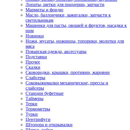
Лопаты, щетки для пиццерии, запчасти
Мармиты и фондю
Масло, баллончики, зажигалки, запчасти к
светильникам
Машинки для пасты, овощей и фруктов, насадки к
ним
Новинки
Ножи, мусаты, ножницы, топорики, молотки для
мяса
Поварская одежда, аксессуары
Подставки
Прочее
Скалки
Сковородки, крышки, противни, жаровни
Слайсеры
Соковыжималки механические, прессы и
слайсеры
Станции буфетные
Таймеры
Терки
Термометры
Турки
Центрифуги
Штопора и открывалки
Щетки, губки