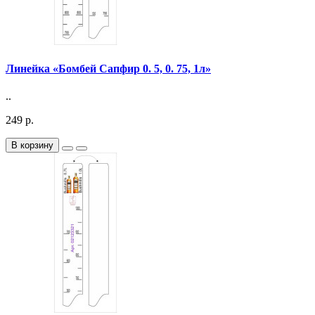
Линейка «Бомбей Сапфир 0. 5, 0. 75, 1л»
..
249 р.
В корзину