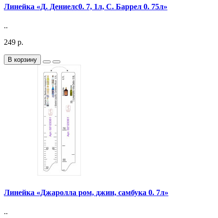
Линейка «Д. Дениелс0. 7, 1л, С. Баррел 0. 75л»
..
249 р.
В корзину
Линейка «Джаролла ром, джин, самбука 0. 7л»
..