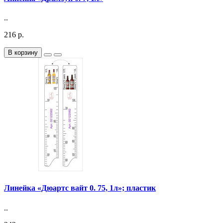
..
216 р.
В корзину
Линейка «Дюартс вайт 0. 75, 1л»; пластик
..