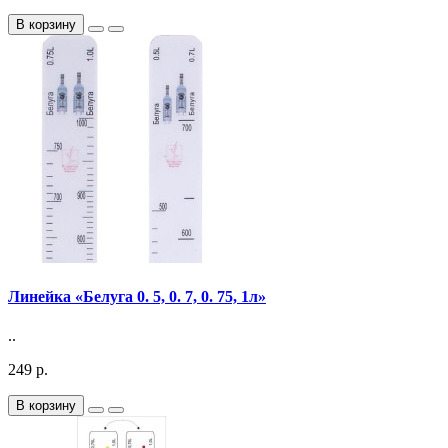
В корзину
Линейка «Белуга 0. 5, 0. 7, 0. 75, 1л»
..
249 р.
В корзину