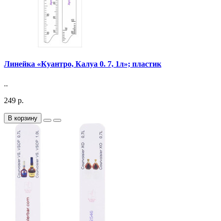
Линейка «Куантро, Калуа 0. 7, 1л»; пластик
..
249 р.
В корзину