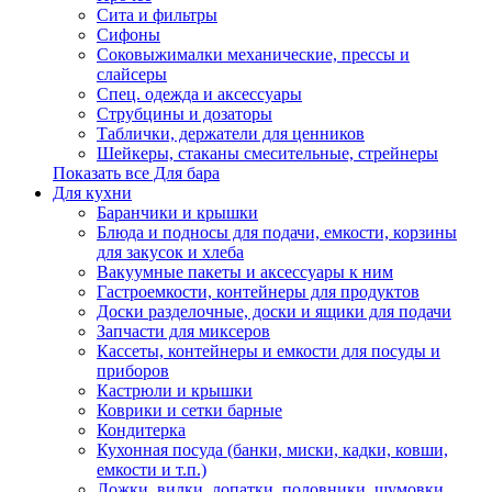
Сита и фильтры
Сифоны
Соковыжималки механические, прессы и
слайсеры
Спец. одежда и аксессуары
Струбцины и дозаторы
Таблички, держатели для ценников
Шейкеры, стаканы смесительные, стрейнеры
Показать все Для бара
Для кухни
Баранчики и крышки
Блюда и подносы для подачи, емкости, корзины
для закусок и хлеба
Вакуумные пакеты и аксессуары к ним
Гастроемкости, контейнеры для продуктов
Доски разделочные, доски и ящики для подачи
Запчасти для миксеров
Кассеты, контейнеры и емкости для посуды и
приборов
Кастрюли и крышки
Коврики и сетки барные
Кондитерка
Кухонная посуда (банки, миски, кадки, ковши,
емкости и т.п.)
Ложки, вилки, лопатки, половники, шумовки