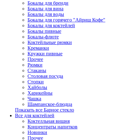
Бокалы для бренди
Бокалы для вина
Бокалы для воды
Бокалы для горячего "Айриш Кофе"
Бокалы для коктейлей
Бокалы пивные
Бокалы-флюте
Коктейльные рюмки
Креманки
Кружки пивные
Прочее
Рюмки
Стаканы
Столовая посуда
Стопки
Хайболы
Харикейны
Чашка
Шампанское-блюдца
Показать все Барное стекло
Все для коктейлей
Коктелльная вишня
Концентраты напитков
Новинки
Прочее