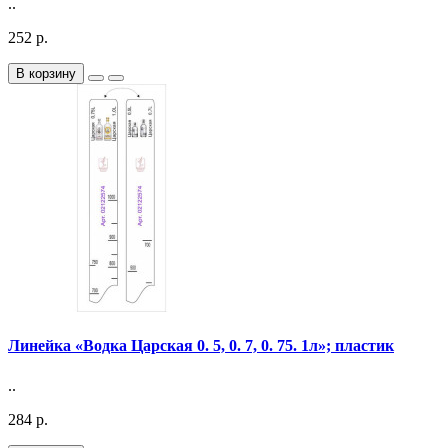
..
252 р.
В корзину
Линейка «Водка Царская 0. 5, 0. 7, 0. 75. 1л»; пластик
..
284 р.