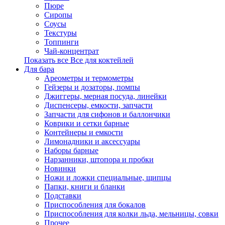
Пюре
Сиропы
Соусы
Текстуры
Топпинги
Чай-концентрат
Показать все Все для коктейлей
Для бара
Ареометры и термометры
Гейзеры и дозаторы, помпы
Джиггеры, мерная посуда, линейки
Диспенсеры, емкости, запчасти
Запчасти для сифонов и баллончики
Коврики и сетки барные
Контейнеры и емкости
Лимонадники и аксессуары
Наборы барные
Нарзанники, штопора и пробки
Новинки
Ножи и ложки специальные, щипцы
Папки, книги и бланки
Подставки
Приспособления для бокалов
Приспособления для колки льда, мельницы, совки
Прочее