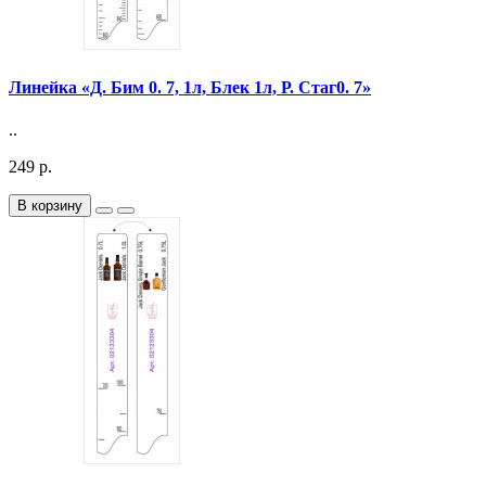
Линейка «Д. Бим 0. 7, 1л, Блек 1л, Р. Стаг0. 7»
..
249 р.
В корзину