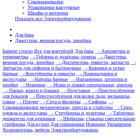
Соковыжималки
Упаковщики вакуумные
Шкафы и витрины
Показать все Электрооборудование
Для бара
Джиггеры, мерная посуда, линейки
Барное стекло
Все для коктейлей
Для бара
- Ареометры и
термометры
- Гейзеры и дозаторы, помпы
- Джиггеры,
мерная посуда, линейки
- Диспенсеры, емкости, запчасти
-
Запчасти для сифонов и баллончики
- Коврики и сетки
барные
- Контейнеры и емкости
- Лимонадники и
аксессуары
- Наборы барные
- Нарзанники, штопора и
пробки
- Новинки
- Ножи и ложки специальные, щипцы
- Папки, книги и бланки
- Подставки
- Приспособления
для бокалов
- Приспособления для колки льда, мельницы,
совки
- Прочее
- Сита и фильтры
- Сифоны
-
Соковыжималки механические, прессы и слайсеры
- Спец.
одежда и аксессуары
- Струбцины и дозаторы
- Таблички,
держатели для ценников
- Шейкеры, стаканы смесительные,
стрейнеры
Для кухни
Для сервировки
Новинки
Украшения
Хозинвентарь, мебель
Электрооборудование