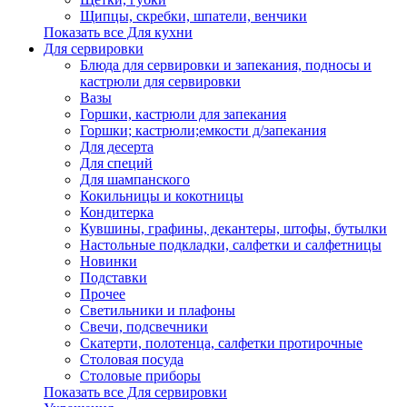
Щипцы, скребки, шпатели, венчики
Показать все Для кухни
Для сервировки
Блюда для сервировки и запекания, подносы и
кастрюли для сервировки
Вазы
Горшки, кастрюли для запекания
Горшки; кастрюли;емкости д/запекания
Для десерта
Для специй
Для шампанского
Кокильницы и кокотницы
Кондитерка
Кувшины, графины, декантеры, штофы, бутылки
Настольные подкладки, салфетки и салфетницы
Новинки
Подставки
Прочее
Светильники и плафоны
Свечи, подсвечники
Скатерти, полотенца, салфетки протирочные
Столовая посуда
Столовые приборы
Показать все Для сервировки