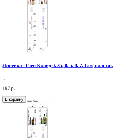
Линейка «Глен Клайд 0. 35, 0. 5, 0. 7, 1л»; пластик
..
197 р.
В корзину