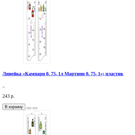
Линейка «Кампари 0. 75, 1л Мартини 0. 75, 1»; пластик
..
243 р.
В корзину