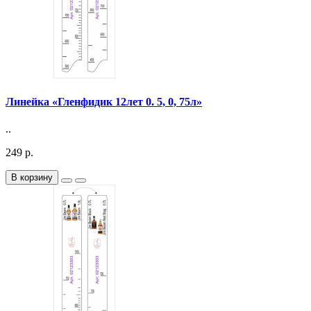
Линейка «Гленфидик 12лет 0. 5, 0, 75л»
..
249 р.
В корзину