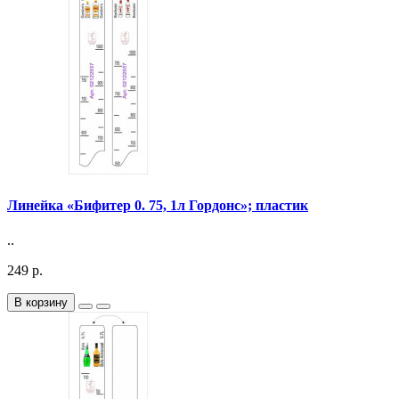
Линейка «Бифитер 0. 75, 1л Гордонс»; пластик
..
249 р.
В корзину