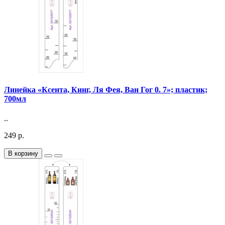
Линейка «Ксента, Кинг, Ля Фея, Ван Гог 0. 7»; пластик;
700мл
..
249 р.
В корзину