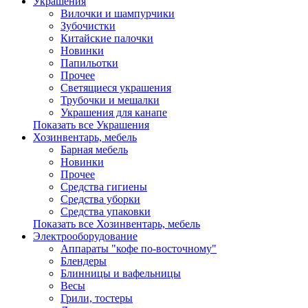
Украшения
Вилочки и шампурчики
Зубочистки
Китайские палочки
Новинки
Папильотки
Прочее
Светящиеся украшения
Трубочки и мешалки
Украшения для канапе
Показать все Украшения
Хозинвентарь, мебель
Барная мебель
Новинки
Прочее
Средства гигиены
Средства уборки
Средства упаковки
Показать все Хозинвентарь, мебель
Электрооборудование
Аппараты "кофе по-восточному"
Блендеры
Блинницы и вафельницы
Весы
Грили, тостеры