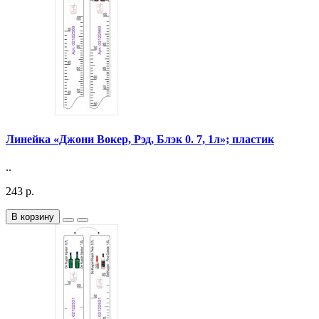
Линейка «Джони Вокер, Рэд, Блэк 0. 7, 1л»; пластик
..
243 р.
В корзину