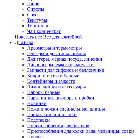
Пюре
Сиропы
Соусы
Текстуры
Топпинги
Чай-концентрат
Показать все Все для коктейлей
Для бара
Ареометры и термометры
Гейзеры и дозаторы, помпы
Джиггеры, мерная посуда, линейки
Диспенсеры, емкости, запчасти
Запчасти для сифонов и баллончики
Коврики и сетки барные
Контейнеры и емкости
Лимонадники и аксессуары
Наборы барные
Нарзанники, штопора и пробки
Новинки
Ножи и ложки специальные, щипцы
Папки, книги и бланки
Подставки
Приспособления для бокалов
Приспособления для колки льда, мельницы, совки
Прочее