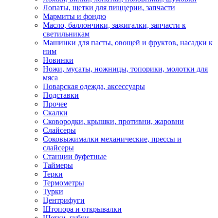
Лопаты, щетки для пиццерии, запчасти
Мармиты и фондю
Масло, баллончики, зажигалки, запчасти к
светильникам
Машинки для пасты, овощей и фруктов, насадки к
ним
Новинки
Ножи, мусаты, ножницы, топорики, молотки для
мяса
Поварская одежда, аксессуары
Подставки
Прочее
Скалки
Сковородки, крышки, противни, жаровни
Слайсеры
Соковыжималки механические, прессы и
слайсеры
Станции буфетные
Таймеры
Терки
Термометры
Турки
Центрифуги
Штопора и открывалки
Щетки, губки