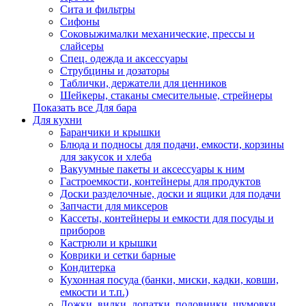
Сита и фильтры
Сифоны
Соковыжималки механические, прессы и
слайсеры
Спец. одежда и аксессуары
Струбцины и дозаторы
Таблички, держатели для ценников
Шейкеры, стаканы смесительные, стрейнеры
Показать все Для бара
Для кухни
Баранчики и крышки
Блюда и подносы для подачи, емкости, корзины
для закусок и хлеба
Вакуумные пакеты и аксессуары к ним
Гастроемкости, контейнеры для продуктов
Доски разделочные, доски и ящики для подачи
Запчасти для миксеров
Кассеты, контейнеры и емкости для посуды и
приборов
Кастрюли и крышки
Коврики и сетки барные
Кондитерка
Кухонная посуда (банки, миски, кадки, ковши,
емкости и т.п.)
Ложки, вилки, лопатки, половники, шумовки