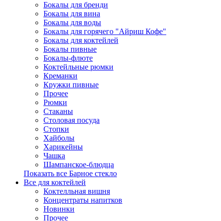
Бокалы для бренди
Бокалы для вина
Бокалы для воды
Бокалы для горячего "Айриш Кофе"
Бокалы для коктейлей
Бокалы пивные
Бокалы-флюте
Коктейльные рюмки
Креманки
Кружки пивные
Прочее
Рюмки
Стаканы
Столовая посуда
Стопки
Хайболы
Харикейны
Чашка
Шампанское-блюдца
Показать все Барное стекло
Все для коктейлей
Коктелльная вишня
Концентраты напитков
Новинки
Прочее