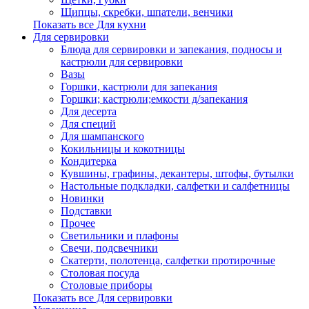
Щипцы, скребки, шпатели, венчики
Показать все Для кухни
Для сервировки
Блюда для сервировки и запекания, подносы и
кастрюли для сервировки
Вазы
Горшки, кастрюли для запекания
Горшки; кастрюли;емкости д/запекания
Для десерта
Для специй
Для шампанского
Кокильницы и кокотницы
Кондитерка
Кувшины, графины, декантеры, штофы, бутылки
Настольные подкладки, салфетки и салфетницы
Новинки
Подставки
Прочее
Светильники и плафоны
Свечи, подсвечники
Скатерти, полотенца, салфетки протирочные
Столовая посуда
Столовые приборы
Показать все Для сервировки