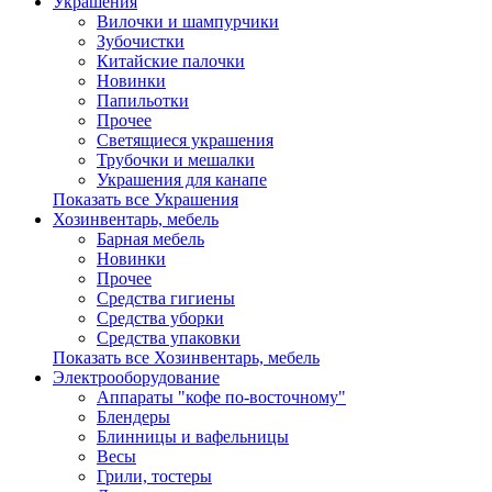
Украшения
Вилочки и шампурчики
Зубочистки
Китайские палочки
Новинки
Папильотки
Прочее
Светящиеся украшения
Трубочки и мешалки
Украшения для канапе
Показать все Украшения
Хозинвентарь, мебель
Барная мебель
Новинки
Прочее
Средства гигиены
Средства уборки
Средства упаковки
Показать все Хозинвентарь, мебель
Электрооборудование
Аппараты "кофе по-восточному"
Блендеры
Блинницы и вафельницы
Весы
Грили, тостеры