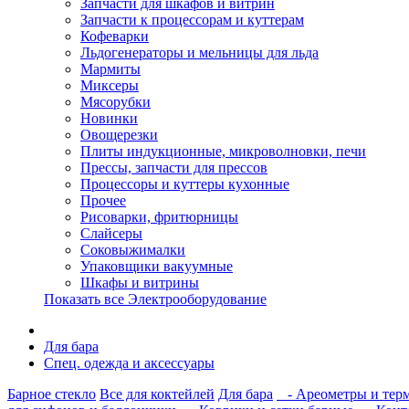
Запчасти для шкафов и витрин
Запчасти к процессорам и куттерам
Кофеварки
Льдогенераторы и мельницы для льда
Мармиты
Миксеры
Мясорубки
Новинки
Овощерезки
Плиты индукционные, микроволновки, печи
Прессы, запчасти для прессов
Процессоры и куттеры кухонные
Прочее
Рисоварки, фритюрницы
Слайсеры
Соковыжималки
Упаковщики вакуумные
Шкафы и витрины
Показать все Электрооборудование
Для бара
Спец. одежда и аксессуары
Барное стекло
Все для коктейлей
Для бара
- Ареометры и тер