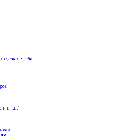
закусок и хлеба
оров
ти и т.п.)
никам
ним