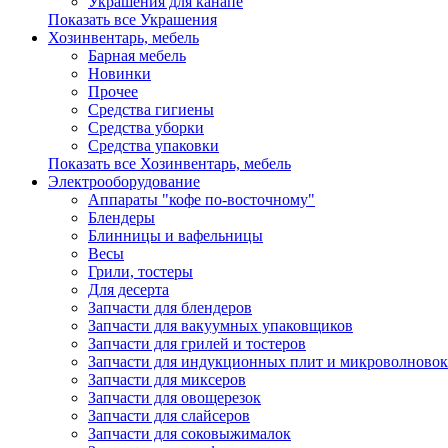
Украшения для канапе
Показать все Украшения
Хозинвентарь, мебель
Барная мебель
Новинки
Прочее
Средства гигиены
Средства уборки
Средства упаковки
Показать все Хозинвентарь, мебель
Электрооборудование
Аппараты "кофе по-восточному"
Блендеры
Блинницы и вафельницы
Весы
Грили, тостеры
Для десерта
Запчасти для блендеров
Запчасти для вакуумных упаковщиков
Запчасти для грилей и тостеров
Запчасти для индукционных плит и микроволновок
Запчасти для миксеров
Запчасти для овощерезок
Запчасти для слайсеров
Запчасти для соковыжималок