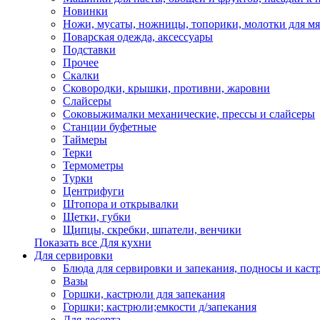
Новинки
Ножи, мусаты, ножницы, топорики, молотки для мя
Поварская одежда, аксессуары
Подставки
Прочее
Скалки
Сковородки, крышки, противни, жаровни
Слайсеры
Соковыжималки механические, прессы и слайсеры
Станции буфетные
Таймеры
Терки
Термометры
Турки
Центрифуги
Штопора и открывалки
Щетки, губки
Щипцы, скребки, шпатели, венчики
Показать все Для кухни
Для сервировки
Блюда для сервировки и запекания, подносы и каст
Вазы
Горшки, кастрюли для запекания
Горшки; кастрюли;емкости д/запекания
Для десерта