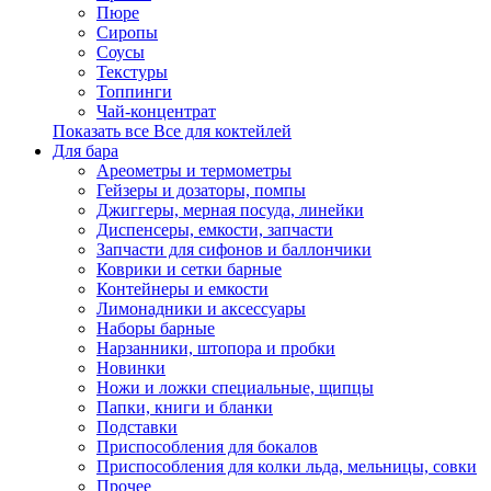
Пюре
Сиропы
Соусы
Текстуры
Топпинги
Чай-концентрат
Показать все Все для коктейлей
Для бара
Ареометры и термометры
Гейзеры и дозаторы, помпы
Джиггеры, мерная посуда, линейки
Диспенсеры, емкости, запчасти
Запчасти для сифонов и баллончики
Коврики и сетки барные
Контейнеры и емкости
Лимонадники и аксессуары
Наборы барные
Нарзанники, штопора и пробки
Новинки
Ножи и ложки специальные, щипцы
Папки, книги и бланки
Подставки
Приспособления для бокалов
Приспособления для колки льда, мельницы, совки
Прочее