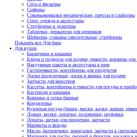
Сита и фильтры
Сифоны
Соковыжималки механические, прессы и слайсеры
Спец. одежда и аксессуары
Струбцины и дозаторы
Таблички, держатели для ценников
Шейкеры, стаканы смесительные, стрейнеры
Показать все Для бара
Для кухни
Баранчики и крышки
Блюда и подносы для подачи, емкости, корзины для 
Вакуумные пакеты и аксессуары к ним
Гастроемкости, контейнеры для продуктов
Доски разделочные, доски и ящики для подачи
Запчасти для миксеров
Кассеты, контейнеры и емкости для посуды и приб
Кастрюли и крышки
Коврики и сетки барные
Кондитерка
Кухонная посуда (банки, миски, кадки, ковши, емкос
Ложки, вилки, лопатки, половники, шумовки
Лопаты, щетки для пиццерии, запчасти
Мармиты и фондю
Масло, баллончики, зажигалки, запчасти к светиль
Машинки для пасты, овощей и фруктов, насадки к 