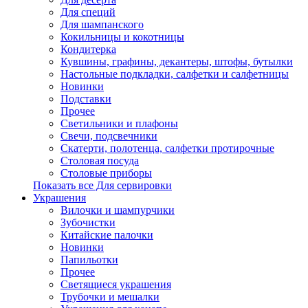
Для специй
Для шампанского
Кокильницы и кокотницы
Кондитерка
Кувшины, графины, декантеры, штофы, бутылки
Настольные подкладки, салфетки и салфетницы
Новинки
Подставки
Прочее
Светильники и плафоны
Свечи, подсвечники
Скатерти, полотенца, салфетки протирочные
Столовая посуда
Столовые приборы
Показать все Для сервировки
Украшения
Вилочки и шампурчики
Зубочистки
Китайские палочки
Новинки
Папильотки
Прочее
Светящиеся украшения
Трубочки и мешалки