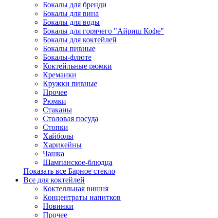
Бокалы для бренди
Бокалы для вина
Бокалы для воды
Бокалы для горячего "Айриш Кофе"
Бокалы для коктейлей
Бокалы пивные
Бокалы-флюте
Коктейльные рюмки
Креманки
Кружки пивные
Прочее
Рюмки
Стаканы
Столовая посуда
Стопки
Хайболы
Харикейны
Чашка
Шампанское-блюдца
Показать все Барное стекло
Все для коктейлей
Коктелльная вишня
Концентраты напитков
Новинки
Прочее