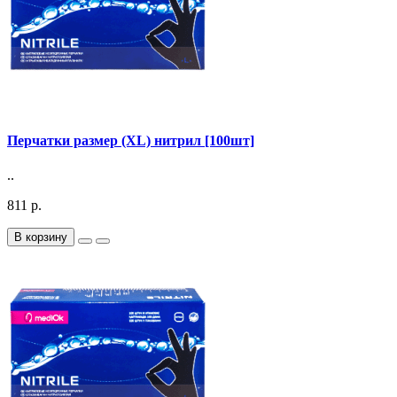
Перчатки размер (XL) нитрил [100шт]
..
811 р.
В корзину