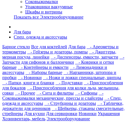
Соковыжималки
Упаковщики вакуумные
Шкафы и витрины
Показать все Электрооборудование
Для бара
Спец. одежда и аксессуары
Барное стекло
Все для коктейлей
Для бара
- Ареометры и
термометры
- Гейзеры и дозаторы, помпы
- Джиггеры,
мерная посуда, линейки
- Диспенсеры, емкости, запчасти
-
Запчасти для сифонов и баллончики
- Коврики и сетки
барные
- Контейнеры и емкости
- Лимонадники и
аксессуары
- Наборы барные
- Нарзанники, штопора и
пробки
- Новинки
- Ножи и ложки специальные, щипцы
- Папки, книги и бланки
- Подставки
- Приспособления
для бокалов
- Приспособления для колки льда, мельницы,
совки
- Прочее
- Сита и фильтры
- Сифоны
-
Соковыжималки механические, прессы и слайсеры
- Спец.
одежда и аксессуары
- Струбцины и дозаторы
- Таблички,
держатели для ценников
- Шейкеры, стаканы смесительные,
стрейнеры
Для кухни
Для сервировки
Новинки
Украшения
Хозинвентарь, мебель
Электрооборудование