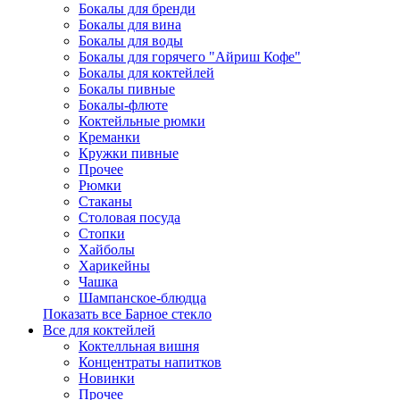
Бокалы для бренди
Бокалы для вина
Бокалы для воды
Бокалы для горячего "Айриш Кофе"
Бокалы для коктейлей
Бокалы пивные
Бокалы-флюте
Коктейльные рюмки
Креманки
Кружки пивные
Прочее
Рюмки
Стаканы
Столовая посуда
Стопки
Хайболы
Харикейны
Чашка
Шампанское-блюдца
Показать все Барное стекло
Все для коктейлей
Коктелльная вишня
Концентраты напитков
Новинки
Прочее