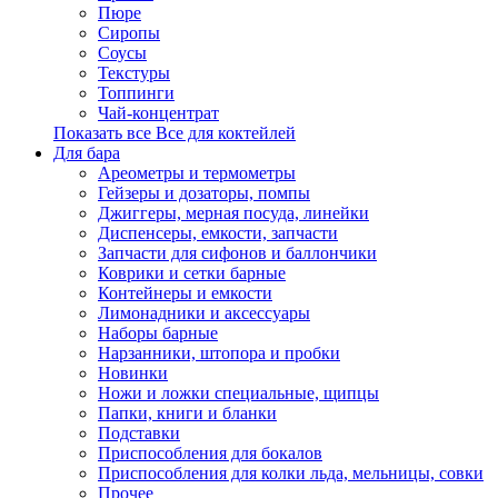
Пюре
Сиропы
Соусы
Текстуры
Топпинги
Чай-концентрат
Показать все Все для коктейлей
Для бара
Ареометры и термометры
Гейзеры и дозаторы, помпы
Джиггеры, мерная посуда, линейки
Диспенсеры, емкости, запчасти
Запчасти для сифонов и баллончики
Коврики и сетки барные
Контейнеры и емкости
Лимонадники и аксессуары
Наборы барные
Нарзанники, штопора и пробки
Новинки
Ножи и ложки специальные, щипцы
Папки, книги и бланки
Подставки
Приспособления для бокалов
Приспособления для колки льда, мельницы, совки
Прочее