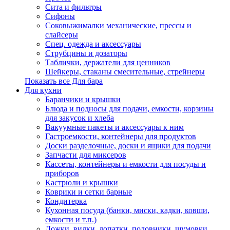
Сита и фильтры
Сифоны
Соковыжималки механические, прессы и
слайсеры
Спец. одежда и аксессуары
Струбцины и дозаторы
Таблички, держатели для ценников
Шейкеры, стаканы смесительные, стрейнеры
Показать все Для бара
Для кухни
Баранчики и крышки
Блюда и подносы для подачи, емкости, корзины
для закусок и хлеба
Вакуумные пакеты и аксессуары к ним
Гастроемкости, контейнеры для продуктов
Доски разделочные, доски и ящики для подачи
Запчасти для миксеров
Кассеты, контейнеры и емкости для посуды и
приборов
Кастрюли и крышки
Коврики и сетки барные
Кондитерка
Кухонная посуда (банки, миски, кадки, ковши,
емкости и т.п.)
Ложки, вилки, лопатки, половники, шумовки