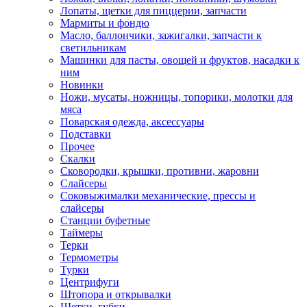
Лопаты, щетки для пиццерии, запчасти
Мармиты и фондю
Масло, баллончики, зажигалки, запчасти к
светильникам
Машинки для пасты, овощей и фруктов, насадки к
ним
Новинки
Ножи, мусаты, ножницы, топорики, молотки для
мяса
Поварская одежда, аксессуары
Подставки
Прочее
Скалки
Сковородки, крышки, противни, жаровни
Слайсеры
Соковыжималки механические, прессы и
слайсеры
Станции буфетные
Таймеры
Терки
Термометры
Турки
Центрифуги
Штопора и открывалки
Щетки, губки