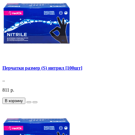
Перчатки размер (S) нитрил [100шт]
..
811 р.
В корзину