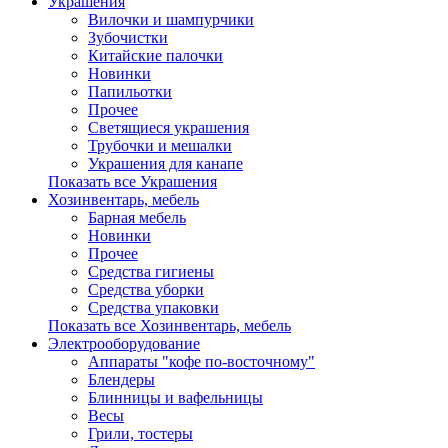
Украшения
Вилочки и шампурчики
Зубочистки
Китайские палочки
Новинки
Папильотки
Прочее
Светящиеся украшения
Трубочки и мешалки
Украшения для канапе
Показать все Украшения
Хозинвентарь, мебель
Барная мебель
Новинки
Прочее
Средства гигиены
Средства уборки
Средства упаковки
Показать все Хозинвентарь, мебель
Электрооборудование
Аппараты "кофе по-восточному"
Блендеры
Блинницы и вафельницы
Весы
Грили, тостеры