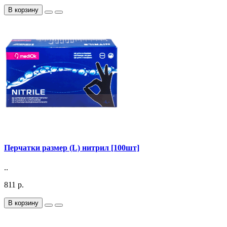
В корзину
Перчатки размер (L) нитрил [100шт]
..
811 р.
В корзину