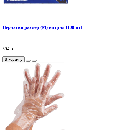
Перчатки размер (М) нитрил [100шт]
..
594 р.
В корзину