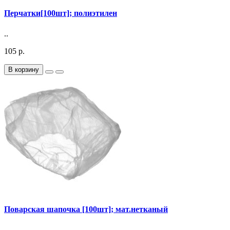
Перчатки[100шт]; полиэтилен
..
105 р.
В корзину
Поварская шапочка [100шт]; мат.нетканый
..