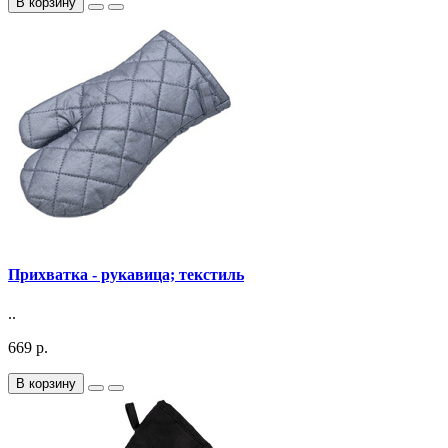
В корзину
Прихватка - рукавица; текстиль
..
669 р.
В корзину