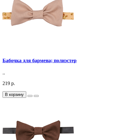
Бабочка для бармена; полиэстер
..
219 р.
В корзину