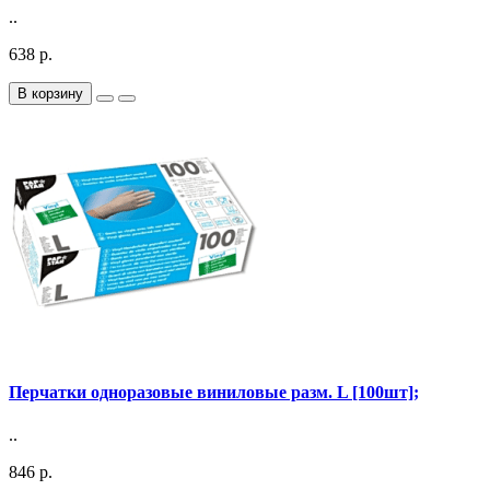
..
638 р.
В корзину
Перчатки одноразовые виниловые разм. L [100шт];
..
846 р.