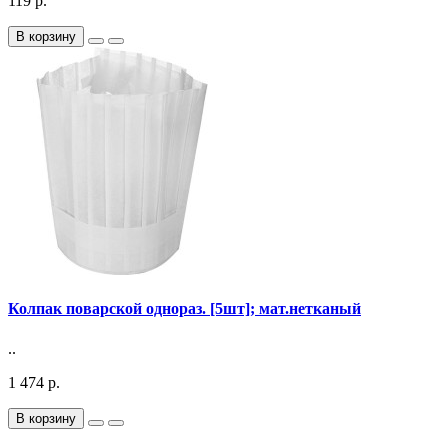
119 р.
В корзину
Колпак поварской однораз. [5шт]; мат.нетканый
..
1 474 р.
В корзину