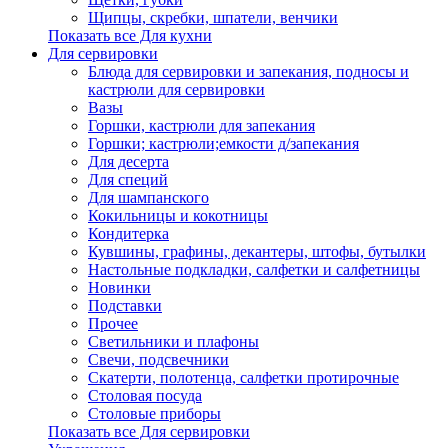
Щипцы, скребки, шпатели, венчики
Показать все Для кухни
Для сервировки
Блюда для сервировки и запекания, подносы и
кастрюли для сервировки
Вазы
Горшки, кастрюли для запекания
Горшки; кастрюли;емкости д/запекания
Для десерта
Для специй
Для шампанского
Кокильницы и кокотницы
Кондитерка
Кувшины, графины, декантеры, штофы, бутылки
Настольные подкладки, салфетки и салфетницы
Новинки
Подставки
Прочее
Светильники и плафоны
Свечи, подсвечники
Скатерти, полотенца, салфетки протирочные
Столовая посуда
Столовые приборы
Показать все Для сервировки