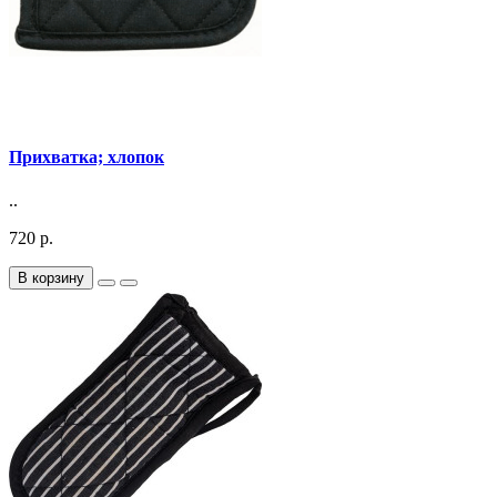
Прихватка; хлопок
..
720 р.
В корзину