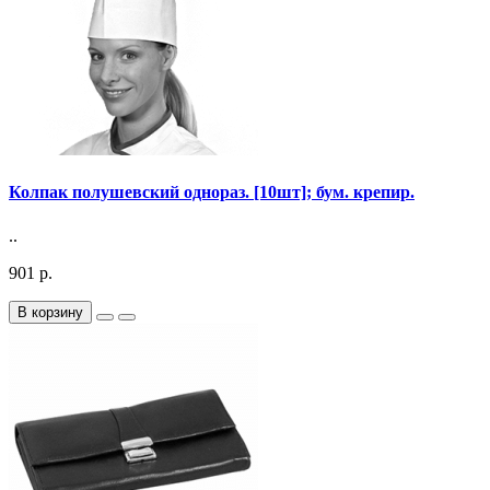
Колпак полушевский однораз. [10шт]; бум. крепир.
..
901 р.
В корзину