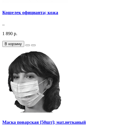
Кошелек официанта; кожа
..
1 890 р.
В корзину
Маска поварская [50шт]; мат.нетканый