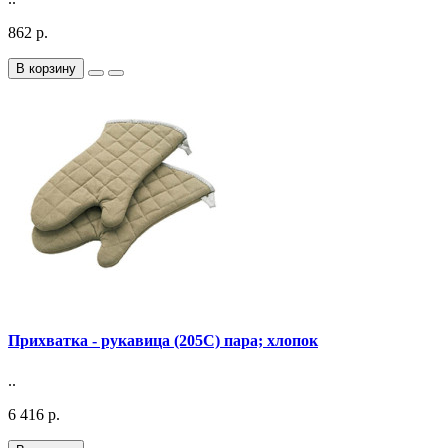
862 р.
В корзину
Прихватка - рукавица (205С) пара; хлопок
..
6 416 р.