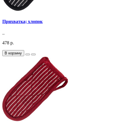
Прихватка; хлопок
..
478 р.
В корзину