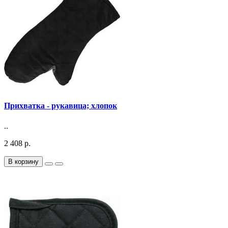
Прихватка - рукавица; хлопок
..
2 408 р.
В корзину