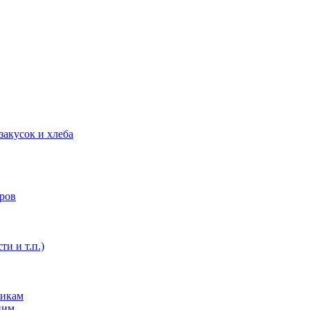
закусок и хлеба
оров
ти и т.п.)
никам
ним