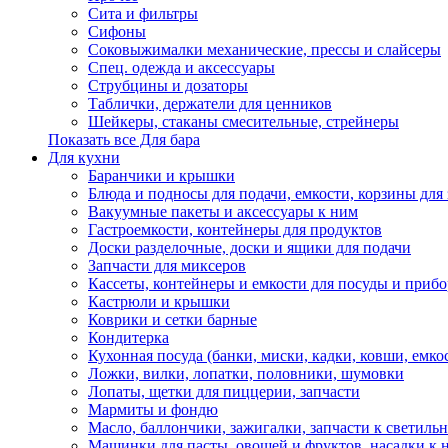
Сита и фильтры
Сифоны
Соковыжималки механические, прессы и слайсеры
Спец. одежда и аксессуары
Струбцины и дозаторы
Таблички, держатели для ценников
Шейкеры, стаканы смесительные, стрейнеры
Показать все Для бара
Для кухни
Баранчики и крышки
Блюда и подносы для подачи, емкости, корзины для 
Вакуумные пакеты и аксессуары к ним
Гастроемкости, контейнеры для продуктов
Доски разделочные, доски и ящики для подачи
Запчасти для миксеров
Кассеты, контейнеры и емкости для посуды и приб
Кастрюли и крышки
Коврики и сетки барные
Кондитерка
Кухонная посуда (банки, миски, кадки, ковши, емкос
Ложки, вилки, лопатки, половники, шумовки
Лопаты, щетки для пиццерии, запчасти
Мармиты и фондю
Масло, баллончики, зажигалки, запчасти к светиль
Машинки для пасты, овощей и фруктов, насадки к 