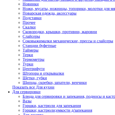
Новинки
Ножи, мусаты, ножницы, топорики, молотки для мя
Поварская одежда, аксессуары
Подставки
Прочее
Скалки
Сковородки, крышки, противни, жаровни
Слайсеры
Соковыжималки механические, прессы и слайсеры
Станции буфетные
Таймеры
Терки
Термометры
Турки
Центрифуги
Штопора и открывалки
Щетки, губки
Щипцы, скребки, шпатели, венчики
Показать все Для кухни
Для сервировки
Блюда для сервировки и запекания, подносы и каст
Вазы
Горшки, кастрюли для запекания
Горшки; кастрюли;емкости д/запекания
Для десерта