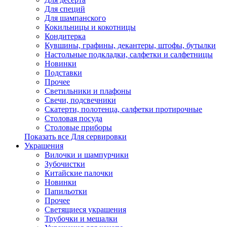
Для специй
Для шампанского
Кокильницы и кокотницы
Кондитерка
Кувшины, графины, декантеры, штофы, бутылки
Настольные подкладки, салфетки и салфетницы
Новинки
Подставки
Прочее
Светильники и плафоны
Свечи, подсвечники
Скатерти, полотенца, салфетки протирочные
Столовая посуда
Столовые приборы
Показать все Для сервировки
Украшения
Вилочки и шампурчики
Зубочистки
Китайские палочки
Новинки
Папильотки
Прочее
Светящиеся украшения
Трубочки и мешалки