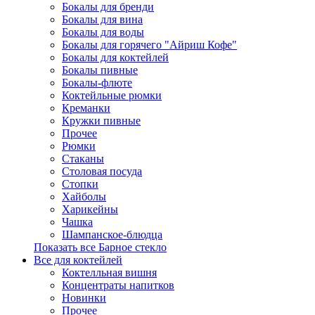
Бокалы для бренди
Бокалы для вина
Бокалы для воды
Бокалы для горячего "Айриш Кофе"
Бокалы для коктейлей
Бокалы пивные
Бокалы-флюте
Коктейльные рюмки
Креманки
Кружки пивные
Прочее
Рюмки
Стаканы
Столовая посуда
Стопки
Хайболы
Харикейны
Чашка
Шампанское-блюдца
Показать все Барное стекло
Все для коктейлей
Коктелльная вишня
Концентраты напитков
Новинки
Прочее