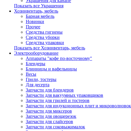
Украшения для канапе
Показать все Украшения
Хозинвентарь, мебель
Барная мебель
Новинки
Прочее
Средства гигиены
Средства уборки
Средства упаковки
Показать все Хозинвентарь, мебель
Электрооборудование
Аппараты "кофе по-восточному"
Блендеры
Блинницы и вафельницы
Весы
Грили, тостеры
Для десерта
Запчасти для блендеров
Запчасти для вакуумных упаковщиков
Запчасти для грилей и тостеров
Запчасти для индукционных плит и микроволновок
Запчасти для миксеров
Запчасти для овощерезок
Запчасти для слайсеров
Запчасти для соковыжималок