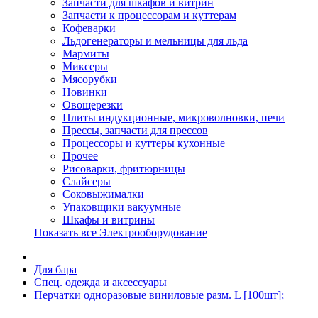
Запчасти для шкафов и витрин
Запчасти к процессорам и куттерам
Кофеварки
Льдогенераторы и мельницы для льда
Мармиты
Миксеры
Мясорубки
Новинки
Овощерезки
Плиты индукционные, микроволновки, печи
Прессы, запчасти для прессов
Процессоры и куттеры кухонные
Прочее
Рисоварки, фритюрницы
Слайсеры
Соковыжималки
Упаковщики вакуумные
Шкафы и витрины
Показать все Электрооборудование
Для бара
Спец. одежда и аксессуары
Перчатки одноразовые виниловые разм. L [100шт];