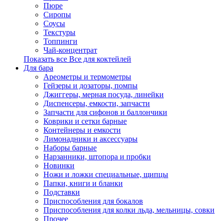
Пюре
Сиропы
Соусы
Текстуры
Топпинги
Чай-концентрат
Показать все Все для коктейлей
Для бара
Ареометры и термометры
Гейзеры и дозаторы, помпы
Джиггеры, мерная посуда, линейки
Диспенсеры, емкости, запчасти
Запчасти для сифонов и баллончики
Коврики и сетки барные
Контейнеры и емкости
Лимонадники и аксессуары
Наборы барные
Нарзанники, штопора и пробки
Новинки
Ножи и ложки специальные, щипцы
Папки, книги и бланки
Подставки
Приспособления для бокалов
Приспособления для колки льда, мельницы, совки
Прочее