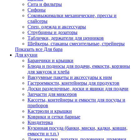
Сита и фильтры
Сифоны
Соковыжималки механические, прессы и
слайсеры
Спец. одежда и аксессуары
Струбцины и дозаторы
Таблички, держатели для ценников
Шейкеры, стаканы смесительные, стрейнеры
Показать все Для бара
Для кухни
Баранчики и крышки
Блюда и подносы для подачи, емкости, корзины
для закусок и хлеба
Вакуумные пакеты и аксессуары к ним
Гастроемкости, контейнеры для продуктов
Доски разделочные, доски и ящики для подачи
Запчасти для миксеров
Кассеты, контейнеры и емкости для посуды и
приборов
Кастрюли и крышки
Коврики и сетки барные
Кондитерка
Кухонная посуда (банки, миски, кадки, ковши,
емкости и т.п.)
Ложки, вилки, лопатки, половники, шумовки