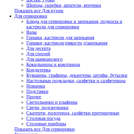
Щипцы, скребки, шпатели, венчики
Показать все Для кухни
Для сервировки
Блюда для сервировки и запекания, подносы и
кастрюли для сервировки
Вазы
Горшки, кастрюли для запекания
Горшки; кастрюли;емкости д/запекания
Для десерта
Для специй
Для шампанского
Кокильницы и кокотницы
Кондитерка
Кувшины, графины, декантеры, штофы, бутылки
Настольные подкладки, салфетки и салфетницы
Новинки
Подставки
Прочее
Светильники и плафоны
Свечи, подсвечники
Скатерти, полотенца, салфетки протирочные
Столовая посуда
Столовые приборы
Показать все Для сервировки