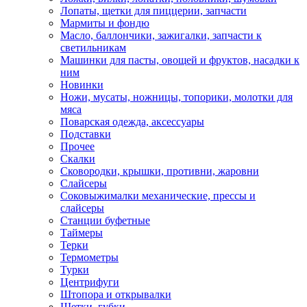
Лопаты, щетки для пиццерии, запчасти
Мармиты и фондю
Масло, баллончики, зажигалки, запчасти к
светильникам
Машинки для пасты, овощей и фруктов, насадки к
ним
Новинки
Ножи, мусаты, ножницы, топорики, молотки для
мяса
Поварская одежда, аксессуары
Подставки
Прочее
Скалки
Сковородки, крышки, противни, жаровни
Слайсеры
Соковыжималки механические, прессы и
слайсеры
Станции буфетные
Таймеры
Терки
Термометры
Турки
Центрифуги
Штопора и открывалки
Щетки, губки