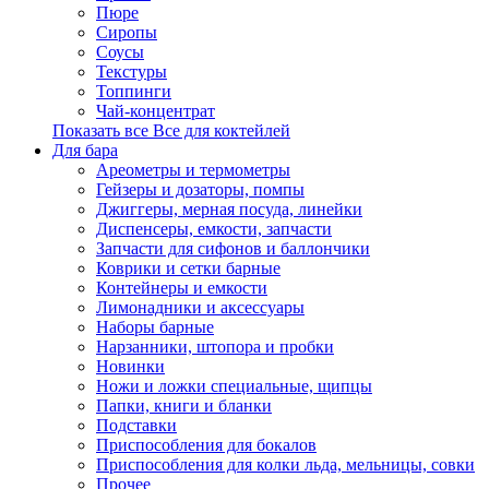
Пюре
Сиропы
Соусы
Текстуры
Топпинги
Чай-концентрат
Показать все Все для коктейлей
Для бара
Ареометры и термометры
Гейзеры и дозаторы, помпы
Джиггеры, мерная посуда, линейки
Диспенсеры, емкости, запчасти
Запчасти для сифонов и баллончики
Коврики и сетки барные
Контейнеры и емкости
Лимонадники и аксессуары
Наборы барные
Нарзанники, штопора и пробки
Новинки
Ножи и ложки специальные, щипцы
Папки, книги и бланки
Подставки
Приспособления для бокалов
Приспособления для колки льда, мельницы, совки
Прочее