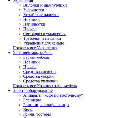
Украшения
Вилочки и шампурчики
Зубочистки
Китайские палочки
Новинки
Папильотки
Прочее
Светящиеся украшения
Трубочки и мешалки
Украшения для канапе
Показать все Украшения
Хозинвентарь, мебель
Барная мебель
Новинки
Прочее
Средства гигиены
Средства уборки
Средства упаковки
Показать все Хозинвентарь, мебель
Электрооборудование
Аппараты "кофе по-восточному"
Блендеры
Блинницы и вафельницы
Весы
Грили, тостеры