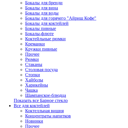
Бокалы для бренди
Бокалы для вина
Бокалы для воды
Бокалы для горячего "Айриш Кофе"
Бокалы для коктейлей
Бокалы пивные
Бокалы-флюте
Коктейльные рюмки
Креманки
Кружки пивные
Прочее
Рюмки
Стаканы
Столовая посуда
Стопки
Хайболы
Харикейны
Чашка
Шампанское-блюдца
Показать все Барное стекло
Все для коктейлей
Коктелльная вишня
Концентраты напитков
Новинки
Прочее