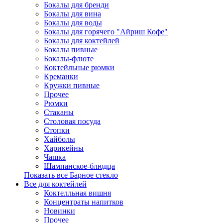
Бокалы для бренди
Бокалы для вина
Бокалы для воды
Бокалы для горячего "Айриш Кофе"
Бокалы для коктейлей
Бокалы пивные
Бокалы-флюте
Коктейльные рюмки
Креманки
Кружки пивные
Прочее
Рюмки
Стаканы
Столовая посуда
Стопки
Хайболы
Харикейны
Чашка
Шампанское-блюдца
Показать все Барное стекло
Все для коктейлей
Коктелльная вишня
Концентраты напитков
Новинки
Прочее