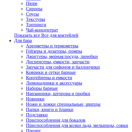
Пюре
Сиропы
Соусы
Текстуры
Топпинги
Чай-концентрат
Показать все Все для коктейлей
Для бара
Ареометры и термометры
Гейзеры и дозаторы, помпы
Джиггеры, мерная посуда, линейки
Диспенсеры, емкости, запчасти
Запчасти для сифонов и баллончики
Коврики и сетки барные
Контейнеры и емкости
Лимонадники и аксессуары
Наборы барные
Нарзанники, штопора и пробки
Новинки
Ножи и ложки специальные, щипцы
Папки, книги и бланки
Подставки
Приспособления для бокалов
Приспособления для колки льда, мельницы, совки
Прочее