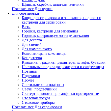
Щипцы, скребки, шпатели, венчики
Показать все Для кухни
Для сервировки
Блюда для сервировки и запекания, подносы и
кастрюли для сервировки
Вазы
Горшки, кастрюли для запекания
Горшки; кастрюли;емкости д/запекания
Для десерта
Для специй
Для шампанского
Кокильницы и кокотницы
Кондитерка
Кувшины, графины, декантеры, штофы, бутылки
Настольные подкладки, салфетки и салфетницы
Новинки
Подставки
Прочее
Светильники и плафоны
Свечи, подсвечники
Скатерти, полотенца, салфетки протирочные
Столовая посуда
Столовые приборы
Показать все Для сервировки