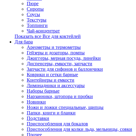
Пюре
Сиропы
Соусы
Текстуры
Топпинги
Чай-концентрат
Показать все Все для коктейлей
Для бара
Ареометры и термометры
Гейзеры и дозаторы, помпы
Джиггеры, мерная посуда, линейки
Диспенсеры, емкости, запчасти
Запчасти для сифонов и баллончики
Коврики и сетки барные
Контейнеры и емкости
Лимонадники и аксессуары
Наборы барные
Нарзанники, штопора и пробки
Новинки
Ножи и ложки специальные, щипцы
Папки, книги и бланки
Подставки
Приспособления для бокалов
Приспособления для колки льда, мельницы, совки
Прочее