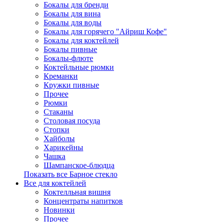
Бокалы для бренди
Бокалы для вина
Бокалы для воды
Бокалы для горячего "Айриш Кофе"
Бокалы для коктейлей
Бокалы пивные
Бокалы-флюте
Коктейльные рюмки
Креманки
Кружки пивные
Прочее
Рюмки
Стаканы
Столовая посуда
Стопки
Хайболы
Харикейны
Чашка
Шампанское-блюдца
Показать все Барное стекло
Все для коктейлей
Коктелльная вишня
Концентраты напитков
Новинки
Прочее