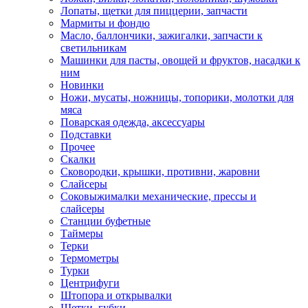
Лопаты, щетки для пиццерии, запчасти
Мармиты и фондю
Масло, баллончики, зажигалки, запчасти к
светильникам
Машинки для пасты, овощей и фруктов, насадки к
ним
Новинки
Ножи, мусаты, ножницы, топорики, молотки для
мяса
Поварская одежда, аксессуары
Подставки
Прочее
Скалки
Сковородки, крышки, противни, жаровни
Слайсеры
Соковыжималки механические, прессы и
слайсеры
Станции буфетные
Таймеры
Терки
Термометры
Турки
Центрифуги
Штопора и открывалки
Щетки, губки