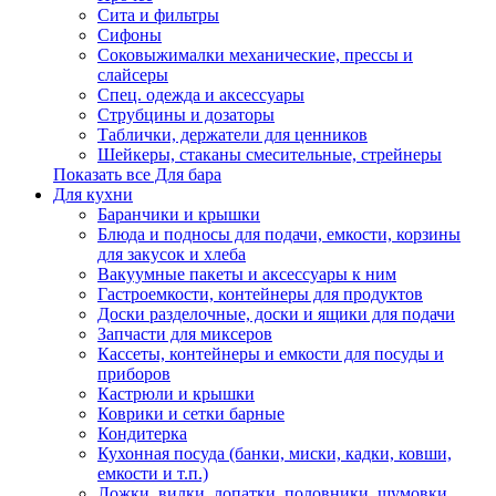
Сита и фильтры
Сифоны
Соковыжималки механические, прессы и
слайсеры
Спец. одежда и аксессуары
Струбцины и дозаторы
Таблички, держатели для ценников
Шейкеры, стаканы смесительные, стрейнеры
Показать все Для бара
Для кухни
Баранчики и крышки
Блюда и подносы для подачи, емкости, корзины
для закусок и хлеба
Вакуумные пакеты и аксессуары к ним
Гастроемкости, контейнеры для продуктов
Доски разделочные, доски и ящики для подачи
Запчасти для миксеров
Кассеты, контейнеры и емкости для посуды и
приборов
Кастрюли и крышки
Коврики и сетки барные
Кондитерка
Кухонная посуда (банки, миски, кадки, ковши,
емкости и т.п.)
Ложки, вилки, лопатки, половники, шумовки