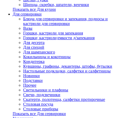
Щипцы, скребки, шпатели, венчики
Показать все Для кухни
Для сервировки
Блюда для сервировки и запекания, подносы и
кастрюли для сервировки
Вазы
Горшки, кастрюли для запекания
Горшки; кастрюли;емкости д/запекания
Для десерта
Для специй
Для шампанского
Кокильницы и кокотницы
Кондитерка
Кувшины, графины, декантеры, штофы, бутылки
Настольные подкладки, салфетки и салфетницы
Новинки
Подставки
Прочее
Светильники и плафоны
Свечи, подсвечники
Скатерти, полотенца, салфетки протирочные
Столовая посуда
Столовые приборы
Показать все Для сервировки