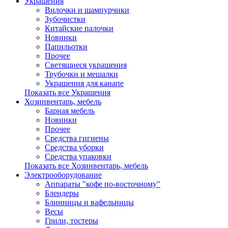
Украшения
Вилочки и шампурчики
Зубочистки
Китайские палочки
Новинки
Папильотки
Прочее
Светящиеся украшения
Трубочки и мешалки
Украшения для канапе
Показать все Украшения
Хозинвентарь, мебель
Барная мебель
Новинки
Прочее
Средства гигиены
Средства уборки
Средства упаковки
Показать все Хозинвентарь, мебель
Электрооборудование
Аппараты "кофе по-восточному"
Блендеры
Блинницы и вафельницы
Весы
Грили, тостеры