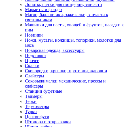
Лопаты, щетки для пиццерии, запчасти
Мармиты и фондю
Масло, баллончики, зажигалки, запчасти к
светильникам
Машинки для пасты, овощей и фруктов, насадки к
ним
Новинки
Ножи, мусаты, ножницы, топорики, молотки для
мяса
Поварская одежда, аксессуары
Подставки
Прочее
Скалки
Сковородки, крышки, противни, жаровни
Слайсеры
Соковыжималки механические, прессы и
слайсеры
Станции буфетные
Таймеры
Терки
Термометры
Турки
Центрифуги
Штопора и открывалки
Щетки, губки