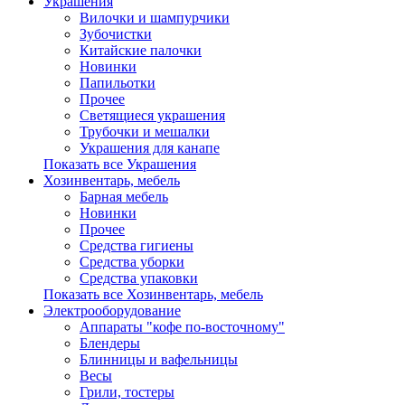
Украшения
Вилочки и шампурчики
Зубочистки
Китайские палочки
Новинки
Папильотки
Прочее
Светящиеся украшения
Трубочки и мешалки
Украшения для канапе
Показать все Украшения
Хозинвентарь, мебель
Барная мебель
Новинки
Прочее
Средства гигиены
Средства уборки
Средства упаковки
Показать все Хозинвентарь, мебель
Электрооборудование
Аппараты "кофе по-восточному"
Блендеры
Блинницы и вафельницы
Весы
Грили, тостеры