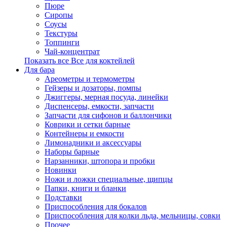
Пюре
Сиропы
Соусы
Текстуры
Топпинги
Чай-концентрат
Показать все Все для коктейлей
Для бара
Ареометры и термометры
Гейзеры и дозаторы, помпы
Джиггеры, мерная посуда, линейки
Диспенсеры, емкости, запчасти
Запчасти для сифонов и баллончики
Коврики и сетки барные
Контейнеры и емкости
Лимонадники и аксессуары
Наборы барные
Нарзанники, штопора и пробки
Новинки
Ножи и ложки специальные, щипцы
Папки, книги и бланки
Подставки
Приспособления для бокалов
Приспособления для колки льда, мельницы, совки
Прочее