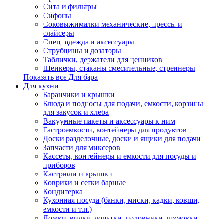
Сита и фильтры
Сифоны
Соковыжималки механические, прессы и
слайсеры
Спец. одежда и аксессуары
Струбцины и дозаторы
Таблички, держатели для ценников
Шейкеры, стаканы смесительные, стрейнеры
Показать все Для бара
Для кухни
Баранчики и крышки
Блюда и подносы для подачи, емкости, корзины
для закусок и хлеба
Вакуумные пакеты и аксессуары к ним
Гастроемкости, контейнеры для продуктов
Доски разделочные, доски и ящики для подачи
Запчасти для миксеров
Кассеты, контейнеры и емкости для посуды и
приборов
Кастрюли и крышки
Коврики и сетки барные
Кондитерка
Кухонная посуда (банки, миски, кадки, ковши,
емкости и т.п.)
Ложки, вилки, лопатки, половники, шумовки