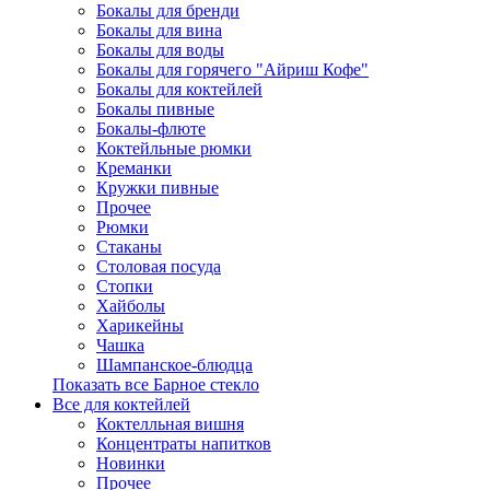
Бокалы для бренди
Бокалы для вина
Бокалы для воды
Бокалы для горячего "Айриш Кофе"
Бокалы для коктейлей
Бокалы пивные
Бокалы-флюте
Коктейльные рюмки
Креманки
Кружки пивные
Прочее
Рюмки
Стаканы
Столовая посуда
Стопки
Хайболы
Харикейны
Чашка
Шампанское-блюдца
Показать все Барное стекло
Все для коктейлей
Коктелльная вишня
Концентраты напитков
Новинки
Прочее