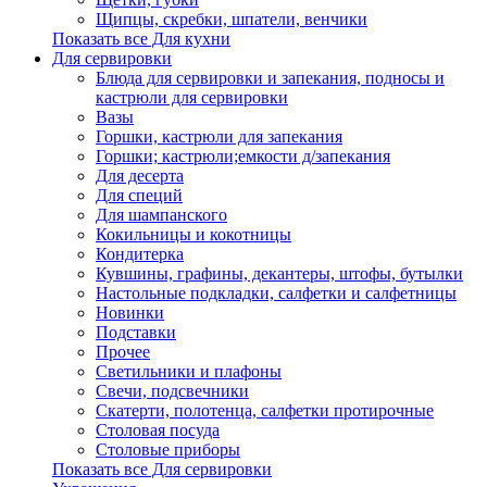
Щипцы, скребки, шпатели, венчики
Показать все Для кухни
Для сервировки
Блюда для сервировки и запекания, подносы и
кастрюли для сервировки
Вазы
Горшки, кастрюли для запекания
Горшки; кастрюли;емкости д/запекания
Для десерта
Для специй
Для шампанского
Кокильницы и кокотницы
Кондитерка
Кувшины, графины, декантеры, штофы, бутылки
Настольные подкладки, салфетки и салфетницы
Новинки
Подставки
Прочее
Светильники и плафоны
Свечи, подсвечники
Скатерти, полотенца, салфетки протирочные
Столовая посуда
Столовые приборы
Показать все Для сервировки