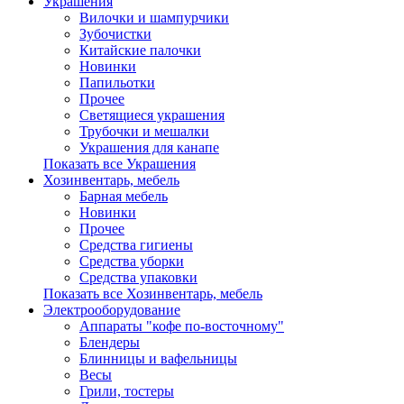
Украшения
Вилочки и шампурчики
Зубочистки
Китайские палочки
Новинки
Папильотки
Прочее
Светящиеся украшения
Трубочки и мешалки
Украшения для канапе
Показать все Украшения
Хозинвентарь, мебель
Барная мебель
Новинки
Прочее
Средства гигиены
Средства уборки
Средства упаковки
Показать все Хозинвентарь, мебель
Электрооборудование
Аппараты "кофе по-восточному"
Блендеры
Блинницы и вафельницы
Весы
Грили, тостеры