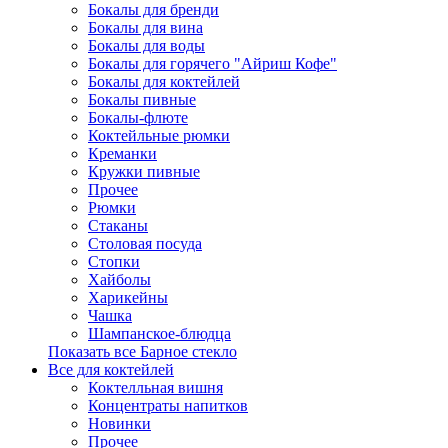
Бокалы для бренди
Бокалы для вина
Бокалы для воды
Бокалы для горячего "Айриш Кофе"
Бокалы для коктейлей
Бокалы пивные
Бокалы-флюте
Коктейльные рюмки
Креманки
Кружки пивные
Прочее
Рюмки
Стаканы
Столовая посуда
Стопки
Хайболы
Харикейны
Чашка
Шампанское-блюдца
Показать все Барное стекло
Все для коктейлей
Коктелльная вишня
Концентраты напитков
Новинки
Прочее