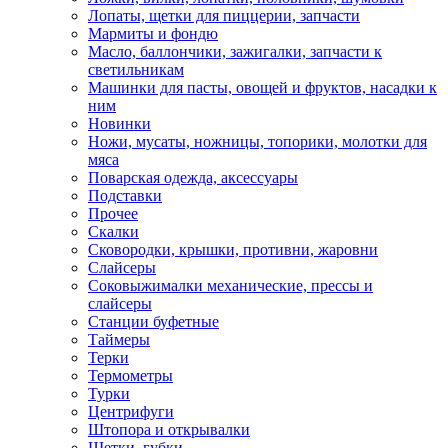
Лопаты, щетки для пиццерии, запчасти
Мармиты и фондю
Масло, баллончики, зажигалки, запчасти к
светильникам
Машинки для пасты, овощей и фруктов, насадки к
ним
Новинки
Ножи, мусаты, ножницы, топорики, молотки для
мяса
Поварская одежда, аксессуары
Подставки
Прочее
Скалки
Сковородки, крышки, противни, жаровни
Слайсеры
Соковыжималки механические, прессы и
слайсеры
Станции буфетные
Таймеры
Терки
Термометры
Турки
Центрифуги
Штопора и открывалки
Щетки, губки