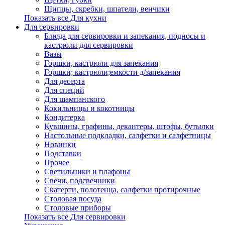
Щипцы, скребки, шпатели, венчики
Показать все Для кухни
Для сервировки
Блюда для сервировки и запекания, подносы и
кастрюли для сервировки
Вазы
Горшки, кастрюли для запекания
Горшки; кастрюли;емкости д/запекания
Для десерта
Для специй
Для шампанского
Кокильницы и кокотницы
Кондитерка
Кувшины, графины, декантеры, штофы, бутылки
Настольные подкладки, салфетки и салфетницы
Новинки
Подставки
Прочее
Светильники и плафоны
Свечи, подсвечники
Скатерти, полотенца, салфетки протирочные
Столовая посуда
Столовые приборы
Показать все Для сервировки