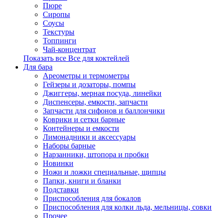
Пюре
Сиропы
Соусы
Текстуры
Топпинги
Чай-концентрат
Показать все Все для коктейлей
Для бара
Ареометры и термометры
Гейзеры и дозаторы, помпы
Джиггеры, мерная посуда, линейки
Диспенсеры, емкости, запчасти
Запчасти для сифонов и баллончики
Коврики и сетки барные
Контейнеры и емкости
Лимонадники и аксессуары
Наборы барные
Нарзанники, штопора и пробки
Новинки
Ножи и ложки специальные, щипцы
Папки, книги и бланки
Подставки
Приспособления для бокалов
Приспособления для колки льда, мельницы, совки
Прочее