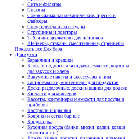
Сита и фильтры
Сифоны
Соковыжималки механические, прессы и
слайсеры
Спец. одежда и аксессуары
Струбцины и дозаторы
Таблички, держатели для ценников
Шейкеры, стаканы смесительные, стрейнеры
Показать все Для бара
Для кухни
Баранчики и крышки
Блюда и подносы для подачи, емкости, корзины
для закусок и хлеба
Вакуумные пакеты и аксессуары к ним
Гастроемкости, контейнеры для продуктов
Доски разделочные, доски и ящики для подачи
Запчасти для миксеров
Кассеты, контейнеры и емкости для посуды и
приборов
Кастрюли и крышки
Коврики и сетки барные
Кондитерка
Кухонная посуда (банки, миски, кадки, ковши,
емкости и т.п.)
Ложки, вилки, лопатки, половники, шумовки