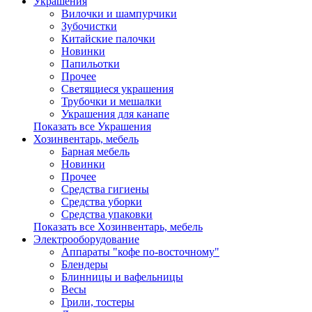
Украшения
Вилочки и шампурчики
Зубочистки
Китайские палочки
Новинки
Папильотки
Прочее
Светящиеся украшения
Трубочки и мешалки
Украшения для канапе
Показать все Украшения
Хозинвентарь, мебель
Барная мебель
Новинки
Прочее
Средства гигиены
Средства уборки
Средства упаковки
Показать все Хозинвентарь, мебель
Электрооборудование
Аппараты "кофе по-восточному"
Блендеры
Блинницы и вафельницы
Весы
Грили, тостеры