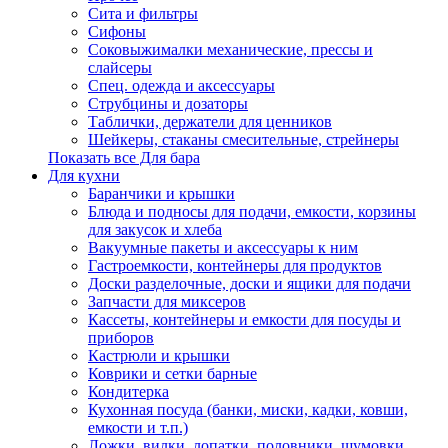
Сита и фильтры
Сифоны
Соковыжималки механические, прессы и
слайсеры
Спец. одежда и аксессуары
Струбцины и дозаторы
Таблички, держатели для ценников
Шейкеры, стаканы смесительные, стрейнеры
Показать все Для бара
Для кухни
Баранчики и крышки
Блюда и подносы для подачи, емкости, корзины
для закусок и хлеба
Вакуумные пакеты и аксессуары к ним
Гастроемкости, контейнеры для продуктов
Доски разделочные, доски и ящики для подачи
Запчасти для миксеров
Кассеты, контейнеры и емкости для посуды и
приборов
Кастрюли и крышки
Коврики и сетки барные
Кондитерка
Кухонная посуда (банки, миски, кадки, ковши,
емкости и т.п.)
Ложки, вилки, лопатки, половники, шумовки