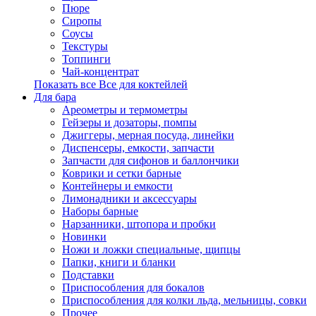
Пюре
Сиропы
Соусы
Текстуры
Топпинги
Чай-концентрат
Показать все Все для коктейлей
Для бара
Ареометры и термометры
Гейзеры и дозаторы, помпы
Джиггеры, мерная посуда, линейки
Диспенсеры, емкости, запчасти
Запчасти для сифонов и баллончики
Коврики и сетки барные
Контейнеры и емкости
Лимонадники и аксессуары
Наборы барные
Нарзанники, штопора и пробки
Новинки
Ножи и ложки специальные, щипцы
Папки, книги и бланки
Подставки
Приспособления для бокалов
Приспособления для колки льда, мельницы, совки
Прочее