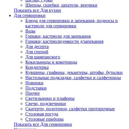
Щипцы, скребки, шпатели, венчики
Показать все Для кухни
Для сервировки
Блюда для сервировки и запекания, подносы и
кастрюли для сервировки
Вазы
Горшки, кастрюли для запекания
Горшки; кастрюли;емкости д/запекания
Для десерта
Для специй
Для шампанского
Кокильницы и кокотницы
Кондитерка
Кувшины, графины, декантеры, штофы, бутылки
Настольные подкладки, салфетки и салфетницы
Новинки
Подставки
Прочее
Светильники и плафоны
Свечи, подсвечники
Скатерти, полотенца, салфетки протирочные
Столовая посуда
Столовые приборы
Показать все Для сервировки