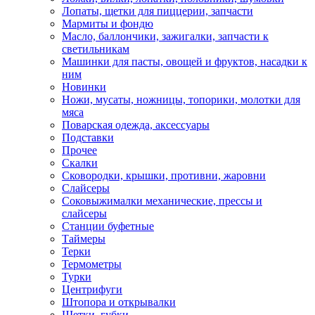
Лопаты, щетки для пиццерии, запчасти
Мармиты и фондю
Масло, баллончики, зажигалки, запчасти к
светильникам
Машинки для пасты, овощей и фруктов, насадки к
ним
Новинки
Ножи, мусаты, ножницы, топорики, молотки для
мяса
Поварская одежда, аксессуары
Подставки
Прочее
Скалки
Сковородки, крышки, противни, жаровни
Слайсеры
Соковыжималки механические, прессы и
слайсеры
Станции буфетные
Таймеры
Терки
Термометры
Турки
Центрифуги
Штопора и открывалки
Щетки, губки