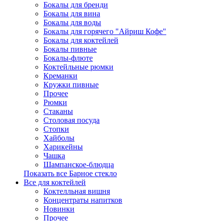
Бокалы для бренди
Бокалы для вина
Бокалы для воды
Бокалы для горячего "Айриш Кофе"
Бокалы для коктейлей
Бокалы пивные
Бокалы-флюте
Коктейльные рюмки
Креманки
Кружки пивные
Прочее
Рюмки
Стаканы
Столовая посуда
Стопки
Хайболы
Харикейны
Чашка
Шампанское-блюдца
Показать все Барное стекло
Все для коктейлей
Коктелльная вишня
Концентраты напитков
Новинки
Прочее