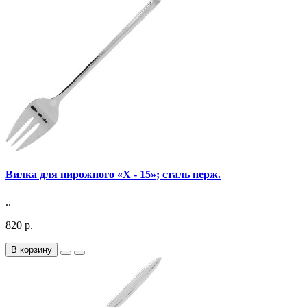
Вилка для пирожного «X - 15»; сталь нерж.
..
820 р.
В корзину