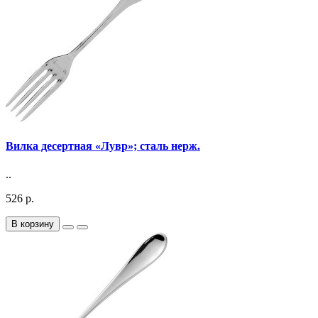
Вилка десертная «Лувр»; сталь нерж.
..
526 р.
В корзину