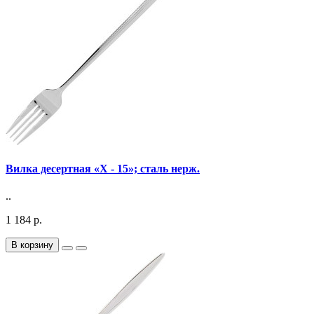
Вилка десертная «X - 15»; сталь нерж.
..
1 184 р.
В корзину