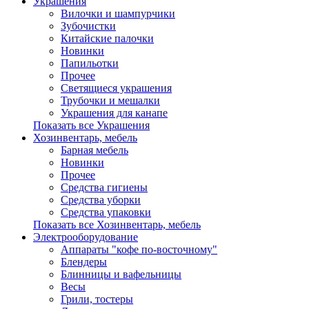
Украшения
Вилочки и шампурчики
Зубочистки
Китайские палочки
Новинки
Папильотки
Прочее
Светящиеся украшения
Трубочки и мешалки
Украшения для канапе
Показать все Украшения
Хозинвентарь, мебель
Барная мебель
Новинки
Прочее
Средства гигиены
Средства уборки
Средства упаковки
Показать все Хозинвентарь, мебель
Электрооборудование
Аппараты "кофе по-восточному"
Блендеры
Блинницы и вафельницы
Весы
Грили, тостеры