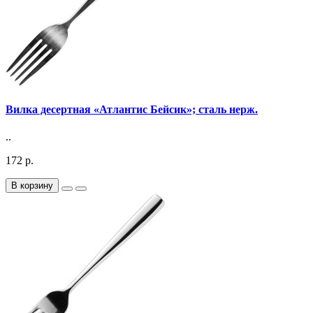
Вилка десертная «Атлантис Бейсик»; сталь нерж.
..
172 р.
В корзину