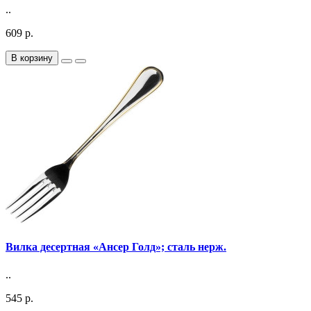
..
609 р.
В корзину
Вилка десертная «Ансер Голд»; сталь нерж.
..
545 р.