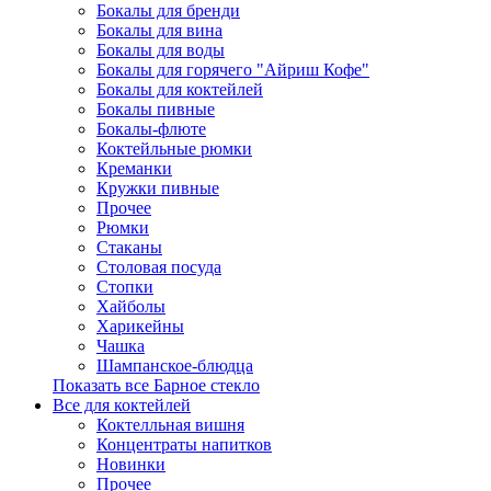
Бокалы для бренди
Бокалы для вина
Бокалы для воды
Бокалы для горячего "Айриш Кофе"
Бокалы для коктейлей
Бокалы пивные
Бокалы-флюте
Коктейльные рюмки
Креманки
Кружки пивные
Прочее
Рюмки
Стаканы
Столовая посуда
Стопки
Хайболы
Харикейны
Чашка
Шампанское-блюдца
Показать все Барное стекло
Все для коктейлей
Коктелльная вишня
Концентраты напитков
Новинки
Прочее