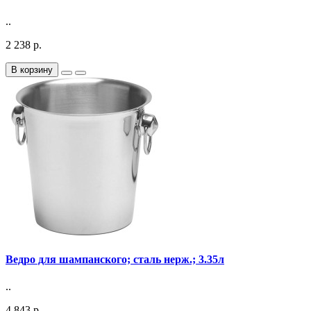
..
2 238 р.
В корзину
Ведро для шампанского; сталь нерж.; 3.35л
..
4 843 р.