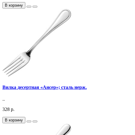
В корзину
Вилка десертная «Ансер»; сталь нерж.
..
328 р.
В корзину