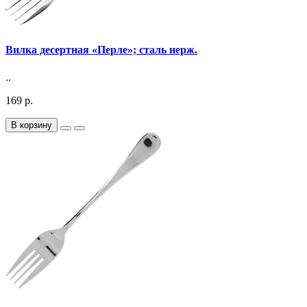
Вилка десертная «Перле»; сталь нерж.
..
169 р.
В корзину