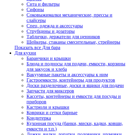
Сита и фильтры
Сифоны
Соковыжималки механические, прессы и
слайсеры
Спец. одежда и аксессуары
Струбцины и дозаторы
Таблички, держатели для ценников
Шейкеры, стаканы смесительные, стрейнеры
Показать все Для бара
Для кухни
Баранчики и крышки
Блюда и подносы для подачи, емкости, корзины
для закусок и хлеба
Вакуумные пакеты и аксессуары к ним
Гастроемкости, контейнеры для продуктов
Доски разделочные, доски и ящики для подачи
Запчасти для миксеров
Кассеты, контейнеры и емкости для посуды и
приборов
Кастрюли и крышки
Коврики и сетки барные
Кондитерка
Кухонная посуда (банки, миски, кадки, ковши,
емкости и т.п.)
Ложки, вилки, лопатки, половники, шумовки