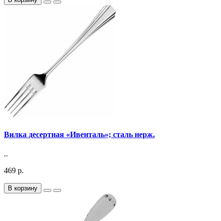
Вилка десертная «Ивенталь»; сталь нерж.
..
469 р.
В корзину