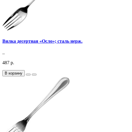
Вилка десертная «Осло»; сталь нерж.
..
487 р.
В корзину