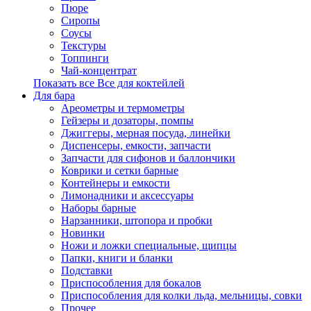
Пюре
Сиропы
Соусы
Текстуры
Топпинги
Чай-концентрат
Показать все Все для коктейлей
Для бара
Ареометры и термометры
Гейзеры и дозаторы, помпы
Джиггеры, мерная посуда, линейки
Диспенсеры, емкости, запчасти
Запчасти для сифонов и баллончики
Коврики и сетки барные
Контейнеры и емкости
Лимонадники и аксессуары
Наборы барные
Нарзанники, штопора и пробки
Новинки
Ножи и ложки специальные, щипцы
Папки, книги и бланки
Подставки
Приспособления для бокалов
Приспособления для колки льда, мельницы, совки
Прочее