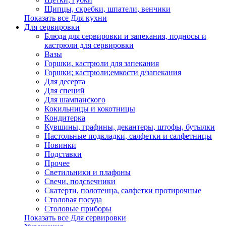
Щипцы, скребки, шпатели, венчики
Показать все Для кухни
Для сервировки
Блюда для сервировки и запекания, подносы и
кастрюли для сервировки
Вазы
Горшки, кастрюли для запекания
Горшки; кастрюли;емкости д/запекания
Для десерта
Для специй
Для шампанского
Кокильницы и кокотницы
Кондитерка
Кувшины, графины, декантеры, штофы, бутылки
Настольные подкладки, салфетки и салфетницы
Новинки
Подставки
Прочее
Светильники и плафоны
Свечи, подсвечники
Скатерти, полотенца, салфетки протирочные
Столовая посуда
Столовые приборы
Показать все Для сервировки