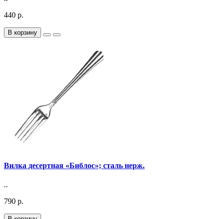
440 р.
В корзину
Вилка десертная «Библос»; сталь нерж.
..
790 р.
В корзину