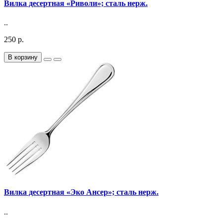
Вилка десертная «Риволи»; сталь нерж.
..
250 р.
В корзину
Вилка десертная «Эко Ансер»; сталь нерж.
..