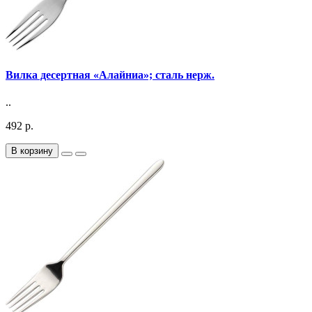
Вилка десертная «Алайниа»; сталь нерж.
..
492 р.
В корзину