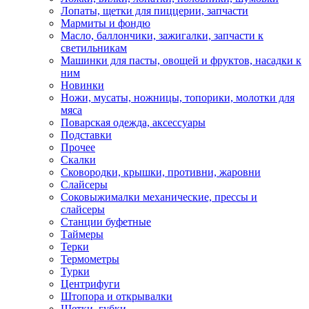
Лопаты, щетки для пиццерии, запчасти
Мармиты и фондю
Масло, баллончики, зажигалки, запчасти к
светильникам
Машинки для пасты, овощей и фруктов, насадки к
ним
Новинки
Ножи, мусаты, ножницы, топорики, молотки для
мяса
Поварская одежда, аксессуары
Подставки
Прочее
Скалки
Сковородки, крышки, противни, жаровни
Слайсеры
Соковыжималки механические, прессы и
слайсеры
Станции буфетные
Таймеры
Терки
Термометры
Турки
Центрифуги
Штопора и открывалки
Щетки, губки