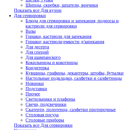
Щипцы, скребки, шпатели, венчики
Показать все Для кухни
Для сервировки
Блюда для сервировки и запекания, подносы и
кастрюли для сервировки
Вазы
Горшки, кастрюли для запекания
Горшки; кастрюли;емкости д/запекания
Для десерта
Для специй
Для шампанского
Кокильницы и кокотницы
Кондитерка
Кувшины, графины, декантеры, штофы, бутылки
Настольные подкладки, салфетки и салфетницы
Новинки
Подставки
Прочее
Светильники и плафоны
Свечи, подсвечники
Скатерти, полотенца, салфетки протирочные
Столовая посуда
Столовые приборы
Показать все Для сервировки