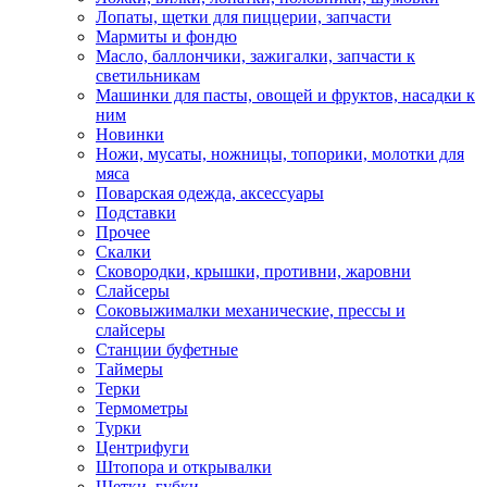
Лопаты, щетки для пиццерии, запчасти
Мармиты и фондю
Масло, баллончики, зажигалки, запчасти к
светильникам
Машинки для пасты, овощей и фруктов, насадки к
ним
Новинки
Ножи, мусаты, ножницы, топорики, молотки для
мяса
Поварская одежда, аксессуары
Подставки
Прочее
Скалки
Сковородки, крышки, противни, жаровни
Слайсеры
Соковыжималки механические, прессы и
слайсеры
Станции буфетные
Таймеры
Терки
Термометры
Турки
Центрифуги
Штопора и открывалки
Щетки, губки