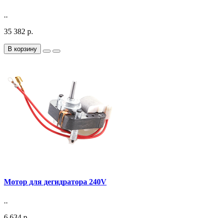
..
35 382 р.
В корзину
Мотор для дегидратора 240V
..
6 634 р.