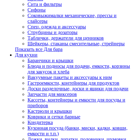
Сита и фильтры
Сифоны
Соковыжималки механические, прессы и
слайсеры
Спец. одежда и аксессуары
Струбцины и дозаторы
Таблички, держатели для ценников
Шейкеры, стаканы смесительные, стрейнеры
Показать все Для бара
Для кухни
Баранчики и крышки
Блюда и подносы для подачи, емкости, корзины
для закусок и хлеба
Вакуумные пакеты и аксессуары к ним
Гастроемкости, контейнеры для продуктов
Доски разделочные, доски и ящики для подачи
Запчасти для миксеров
Кассеты, контейнеры и емкости для посуды и
приборов
Кастрюли и крышки
Коврики и сетки барные
Кондитерка
Кухонная посуда (банки, миски, кадки, ковши,
емкости и т.п.)
Ложки, вилки, лопатки, половники, шумовки