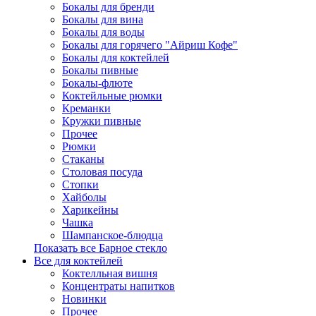
Бокалы для бренди
Бокалы для вина
Бокалы для воды
Бокалы для горячего "Айриш Кофе"
Бокалы для коктейлей
Бокалы пивные
Бокалы-флюте
Коктейльные рюмки
Креманки
Кружки пивные
Прочее
Рюмки
Стаканы
Столовая посуда
Стопки
Хайболы
Харикейны
Чашка
Шампанское-блюдца
Показать все Барное стекло
Все для коктейлей
Коктелльная вишня
Концентраты напитков
Новинки
Прочее