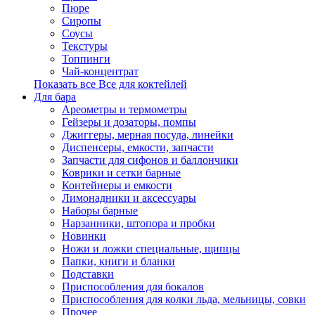
Пюре
Сиропы
Соусы
Текстуры
Топпинги
Чай-концентрат
Показать все Все для коктейлей
Для бара
Ареометры и термометры
Гейзеры и дозаторы, помпы
Джиггеры, мерная посуда, линейки
Диспенсеры, емкости, запчасти
Запчасти для сифонов и баллончики
Коврики и сетки барные
Контейнеры и емкости
Лимонадники и аксессуары
Наборы барные
Нарзанники, штопора и пробки
Новинки
Ножи и ложки специальные, щипцы
Папки, книги и бланки
Подставки
Приспособления для бокалов
Приспособления для колки льда, мельницы, совки
Прочее