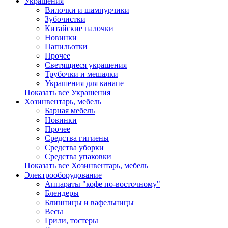
Украшения
Вилочки и шампурчики
Зубочистки
Китайские палочки
Новинки
Папильотки
Прочее
Светящиеся украшения
Трубочки и мешалки
Украшения для канапе
Показать все Украшения
Хозинвентарь, мебель
Барная мебель
Новинки
Прочее
Средства гигиены
Средства уборки
Средства упаковки
Показать все Хозинвентарь, мебель
Электрооборудование
Аппараты "кофе по-восточному"
Блендеры
Блинницы и вафельницы
Весы
Грили, тостеры