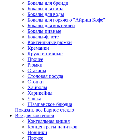
Бокалы для бренди
Бокалы для вина
Бокалы для воды
Бокалы для горячего "Айриш Кофе"
Бокалы для коктейлей
Бокалы пивные
Бокалы-флюте
Коктейльные рюмки
Креманки
Кружки пивные
Прочее
Рюмки
Стаканы
Столовая посуда
Стопки
Хайболы
Харикейны
Чашка
Шампанское-блюдца
Показать все Барное стекло
Все для коктейлей
Коктелльная вишня
Концентраты напитков
Новинки
Прочее