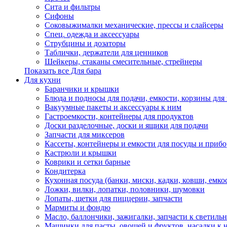
Сита и фильтры
Сифоны
Соковыжималки механические, прессы и слайсеры
Спец. одежда и аксессуары
Струбцины и дозаторы
Таблички, держатели для ценников
Шейкеры, стаканы смесительные, стрейнеры
Показать все Для бара
Для кухни
Баранчики и крышки
Блюда и подносы для подачи, емкости, корзины для 
Вакуумные пакеты и аксессуары к ним
Гастроемкости, контейнеры для продуктов
Доски разделочные, доски и ящики для подачи
Запчасти для миксеров
Кассеты, контейнеры и емкости для посуды и приб
Кастрюли и крышки
Коврики и сетки барные
Кондитерка
Кухонная посуда (банки, миски, кадки, ковши, емкос
Ложки, вилки, лопатки, половники, шумовки
Лопаты, щетки для пиццерии, запчасти
Мармиты и фондю
Масло, баллончики, зажигалки, запчасти к светиль
Машинки для пасты, овощей и фруктов, насадки к 