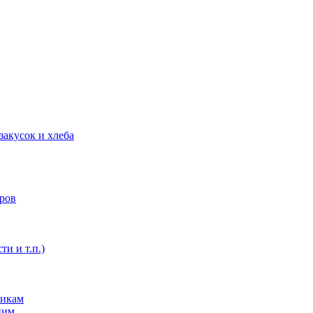
закусок и хлеба
оров
ти и т.п.)
никам
ним