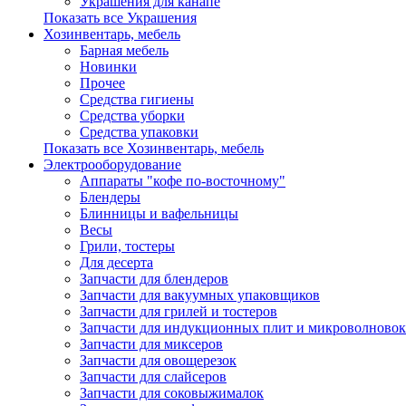
Украшения для канапе
Показать все Украшения
Хозинвентарь, мебель
Барная мебель
Новинки
Прочее
Средства гигиены
Средства уборки
Средства упаковки
Показать все Хозинвентарь, мебель
Электрооборудование
Аппараты "кофе по-восточному"
Блендеры
Блинницы и вафельницы
Весы
Грили, тостеры
Для десерта
Запчасти для блендеров
Запчасти для вакуумных упаковщиков
Запчасти для грилей и тостеров
Запчасти для индукционных плит и микроволновок
Запчасти для миксеров
Запчасти для овощерезок
Запчасти для слайсеров
Запчасти для соковыжималок