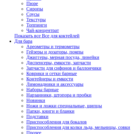
Пюре
Сиропы
Соусы
Текстуры
Топпинги
Чай-концентрат
Показать все Все для коктейлей
Для бара
Ареометры и термометры
Гейзеры и дозаторы, помпы
Джиггеры, мерная посуда, линейки
Диспенсеры, емкости, запчасти
Запчасти для сифонов и баллончики
Коврики и сетки барные
Контейнеры и емкости
Лимонадники и аксессуары
Наборы барные
Нарзанники, штопора и пробки
Новинки
Ножи и ложки специальные, щипцы
Папки, книги и бланки
Подставки
Приспособления для бокалов
Приспособления для колки льда, мельницы, совки
Прочее