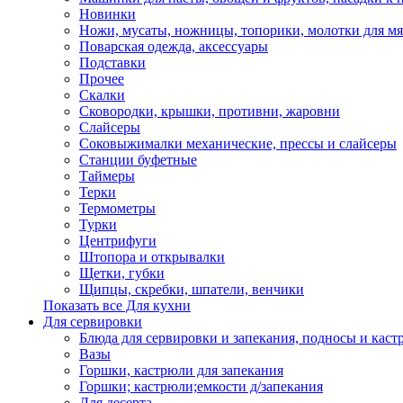
Новинки
Ножи, мусаты, ножницы, топорики, молотки для мя
Поварская одежда, аксессуары
Подставки
Прочее
Скалки
Сковородки, крышки, противни, жаровни
Слайсеры
Соковыжималки механические, прессы и слайсеры
Станции буфетные
Таймеры
Терки
Термометры
Турки
Центрифуги
Штопора и открывалки
Щетки, губки
Щипцы, скребки, шпатели, венчики
Показать все Для кухни
Для сервировки
Блюда для сервировки и запекания, подносы и каст
Вазы
Горшки, кастрюли для запекания
Горшки; кастрюли;емкости д/запекания
Для десерта