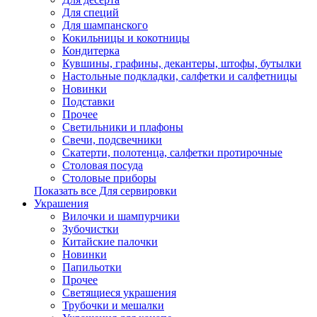
Для специй
Для шампанского
Кокильницы и кокотницы
Кондитерка
Кувшины, графины, декантеры, штофы, бутылки
Настольные подкладки, салфетки и салфетницы
Новинки
Подставки
Прочее
Светильники и плафоны
Свечи, подсвечники
Скатерти, полотенца, салфетки протирочные
Столовая посуда
Столовые приборы
Показать все Для сервировки
Украшения
Вилочки и шампурчики
Зубочистки
Китайские палочки
Новинки
Папильотки
Прочее
Светящиеся украшения
Трубочки и мешалки