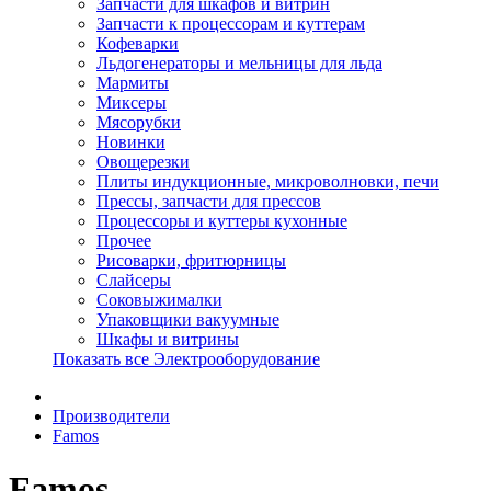
Запчасти для шкафов и витрин
Запчасти к процессорам и куттерам
Кофеварки
Льдогенераторы и мельницы для льда
Мармиты
Миксеры
Мясорубки
Новинки
Овощерезки
Плиты индукционные, микроволновки, печи
Прессы, запчасти для прессов
Процессоры и куттеры кухонные
Прочее
Рисоварки, фритюрницы
Слайсеры
Соковыжималки
Упаковщики вакуумные
Шкафы и витрины
Показать все Электрооборудование
Производители
Famos
Famos