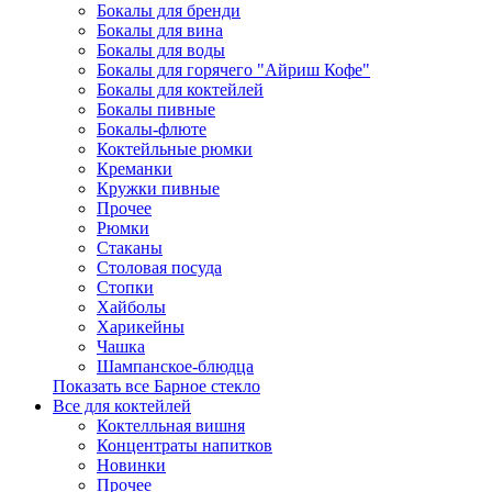
Бокалы для бренди
Бокалы для вина
Бокалы для воды
Бокалы для горячего "Айриш Кофе"
Бокалы для коктейлей
Бокалы пивные
Бокалы-флюте
Коктейльные рюмки
Креманки
Кружки пивные
Прочее
Рюмки
Стаканы
Столовая посуда
Стопки
Хайболы
Харикейны
Чашка
Шампанское-блюдца
Показать все Барное стекло
Все для коктейлей
Коктелльная вишня
Концентраты напитков
Новинки
Прочее