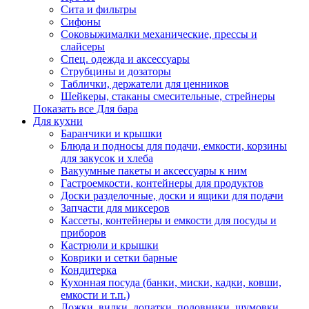
Сита и фильтры
Сифоны
Соковыжималки механические, прессы и
слайсеры
Спец. одежда и аксессуары
Струбцины и дозаторы
Таблички, держатели для ценников
Шейкеры, стаканы смесительные, стрейнеры
Показать все Для бара
Для кухни
Баранчики и крышки
Блюда и подносы для подачи, емкости, корзины
для закусок и хлеба
Вакуумные пакеты и аксессуары к ним
Гастроемкости, контейнеры для продуктов
Доски разделочные, доски и ящики для подачи
Запчасти для миксеров
Кассеты, контейнеры и емкости для посуды и
приборов
Кастрюли и крышки
Коврики и сетки барные
Кондитерка
Кухонная посуда (банки, миски, кадки, ковши,
емкости и т.п.)
Ложки, вилки, лопатки, половники, шумовки