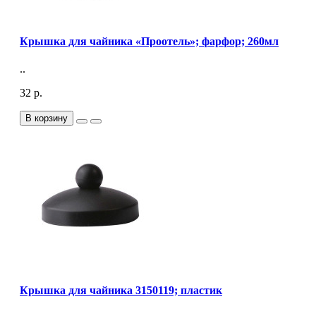
Крышка для чайника «Проотель»; фарфор; 260мл
..
32 р.
В корзину
Крышка для чайника 3150119; пластик