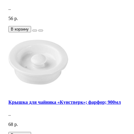
..
56 р.
В корзину
Крышка для чайника «Кунстверк»; фарфор; 900мл
..
68 р.