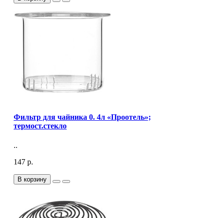
Фильтр для чайника 0. 4л «Проотель»;
термост.стекло
..
147 р.
В корзину