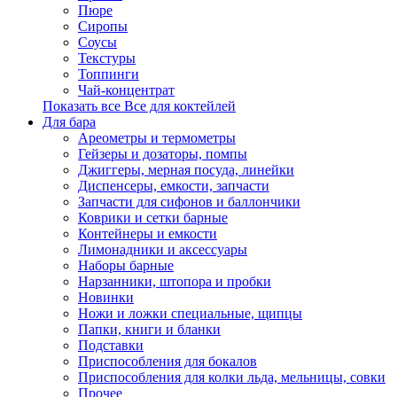
Пюре
Сиропы
Соусы
Текстуры
Топпинги
Чай-концентрат
Показать все Все для коктейлей
Для бара
Ареометры и термометры
Гейзеры и дозаторы, помпы
Джиггеры, мерная посуда, линейки
Диспенсеры, емкости, запчасти
Запчасти для сифонов и баллончики
Коврики и сетки барные
Контейнеры и емкости
Лимонадники и аксессуары
Наборы барные
Нарзанники, штопора и пробки
Новинки
Ножи и ложки специальные, щипцы
Папки, книги и бланки
Подставки
Приспособления для бокалов
Приспособления для колки льда, мельницы, совки
Прочее