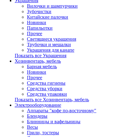
Украшения
Вилочки и шампурчики
Зубочистки
Китайские палочки
Новинки
Папильотки
Прочее
Светящиеся украшения
Трубочки и мешалки
Украшения для канапе
Показать все Украшения
Хозинвентарь, мебель
Барная мебель
Новинки
Прочее
Средства гигиены
Средства уборки
Средства упаковки
Показать все Хозинвентарь, мебель
Электрооборудование
Аппараты "кофе по-восточному"
Блендеры
Блинницы и вафельницы
Весы
Грили, тостеры