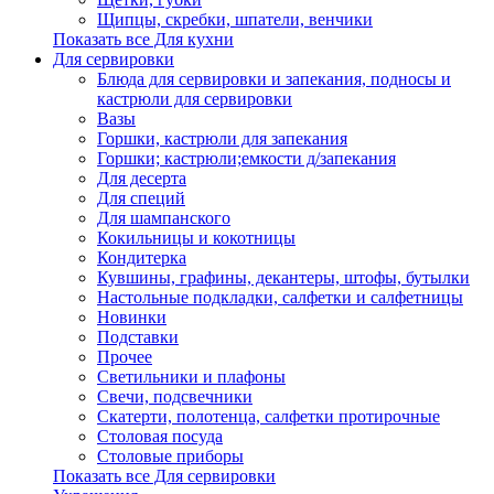
Щипцы, скребки, шпатели, венчики
Показать все Для кухни
Для сервировки
Блюда для сервировки и запекания, подносы и
кастрюли для сервировки
Вазы
Горшки, кастрюли для запекания
Горшки; кастрюли;емкости д/запекания
Для десерта
Для специй
Для шампанского
Кокильницы и кокотницы
Кондитерка
Кувшины, графины, декантеры, штофы, бутылки
Настольные подкладки, салфетки и салфетницы
Новинки
Подставки
Прочее
Светильники и плафоны
Свечи, подсвечники
Скатерти, полотенца, салфетки протирочные
Столовая посуда
Столовые приборы
Показать все Для сервировки