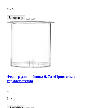
..
46 р.
В корзину
Фильтр для чайника 0. 7л «Проотель»;
термост.стекло
..
148 р.
В корзину