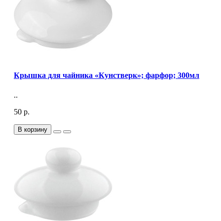
Крышка для чайника «Кунстверк»; фарфор; 300мл
..
50 р.
В корзину