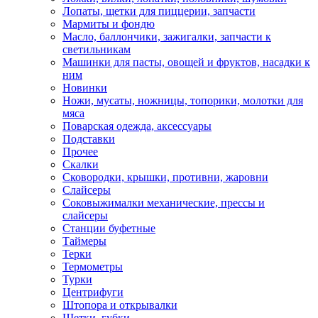
Лопаты, щетки для пиццерии, запчасти
Мармиты и фондю
Масло, баллончики, зажигалки, запчасти к
светильникам
Машинки для пасты, овощей и фруктов, насадки к
ним
Новинки
Ножи, мусаты, ножницы, топорики, молотки для
мяса
Поварская одежда, аксессуары
Подставки
Прочее
Скалки
Сковородки, крышки, противни, жаровни
Слайсеры
Соковыжималки механические, прессы и
слайсеры
Станции буфетные
Таймеры
Терки
Термометры
Турки
Центрифуги
Штопора и открывалки
Щетки, губки