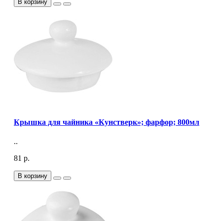
В корзину
Крышка для чайника «Кунстверк»; фарфор; 800мл
..
81 р.
В корзину